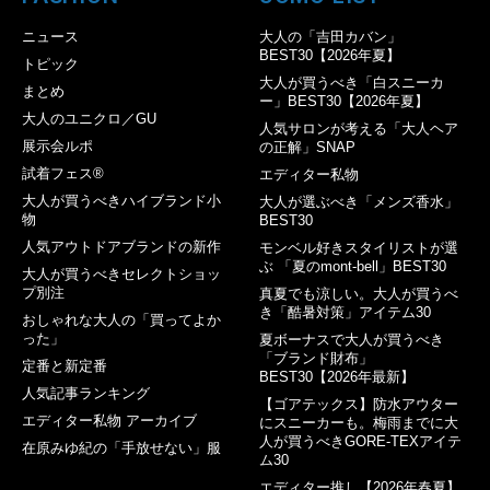
ニュース
大人の「吉田カバン」
BEST30【2026年夏】
トピック
大人が買うべき「白スニーカ
まとめ
ー」BEST30【2026年夏】
大人のユニクロ／GU
人気サロンが考える「大人ヘア
展示会ルポ
の正解」SNAP
試着フェス®︎
エディター私物
大人が買うべきハイブランド小
大人が選ぶべき「メンズ香水」
物
BEST30
人気アウトドアブランドの新作
モンベル好きスタイリストが選
ぶ 「夏のmont-bell」BEST30
大人が買うべきセレクトショッ
プ別注
真夏でも涼しい。大人が買うべ
き「酷暑対策」アイテム30
おしゃれな大人の「買ってよか
った」
夏ボーナスで大人が買うべき
「ブランド財布」
定番と新定番
BEST30【2026年最新】
人気記事ランキング
【ゴアテックス】防水アウター
エディター私物 アーカイブ
にスニーカーも。梅雨までに大
人が買うべきGORE-TEXアイテ
在原みゆ紀の「手放せない」服
ム30
エディター推し【2026年春夏】