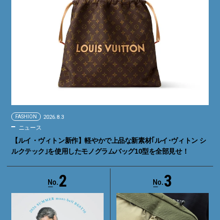
FASHION
2026.8.3
ニュース
【ルイ・ヴィトン新作】軽やかで上品な新素材｢ルイ･ヴィトン シ
ルクテック｣を使用したモノグラムバッグ10型を全部見せ！
2
3