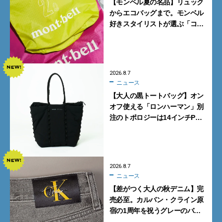
【モンベル夏の名品】リュック
からエコバッグまで。モンベル
好きスタイリストが選ぶ「コス
パも最高な超軽量バッグ」5選
2026.8.7
ニュース
【大人の黒トートバッグ】オン
オフ使える「ロンハーマン」別
注のトポロジーは14インチPC
も収納可
2026.8.7
ニュース
【差がつく大人の秋デニム】完
売必至。カルバン・クライン原
宿の1周年を祝うグレーのバ
ギーデニムが数量限定発売