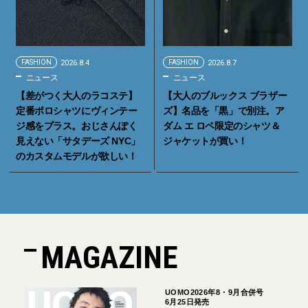
FASHION
2026.8.4
FASHION
2026.8.7
ニュース
ニュース
【差がつく大人のラコステ】
【大人のブルックス ブラザー
定番ポロシャツにヴィンテー
ズ】名品を「黒」で別注。ア
ジ感をプラス。おじさんぽく
ダム エ ロペ限定のシャツ＆
見えない「サタデーズ NYC」
ジャケットが買い！
のカスタムモデルが欲しい！
MAGAZINE
UOMO2026年8・9月合併号
6月25日発売