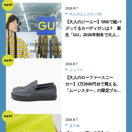
2026.8.7
大人のユニクロ／GU
【大人のジーユー】SNSで超バ
ズってるカーディガンは？ 新
生「GU」2026年秋冬で大人メ
ンズが買うべき12選！【試着ル
ポ前編】
2026.8.7
ニュース
【大人のローファースニー
カー】1万2000円台で買える。
「ムーンスター」の限定ブルー
グレーを見逃すな
2026.8.7
まとめ