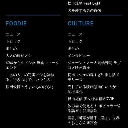
松下洸平 First Light
犬を愛する男の肖像
FOODIE
CULTURE
ニュース
ニュース
トピック
トピック
まとめ
まとめ
大人の痩せメシ
インタビュー
40歳からのメシ旅 爆食ウィーク
ジェーン・スー＆高橋芳朗 ラブ
エンド
コメ映画講座
「あの人」の定番メシを訪ね
掟ポルシェの尊すぎ!! 推し活メ
る。行きつけで、いつもの。
モリーズ
稲田俊輔のうまいものだらけ
売れている映画は面白いのか｜
菊地成孔
篠山紀信 美女標本箱MOVIE
飲み会で使える！ ポピュラー哲
学講座｜谷川嘉浩
長谷川町蔵が勝手に選ぶ、世界
のおじさん迷宮会