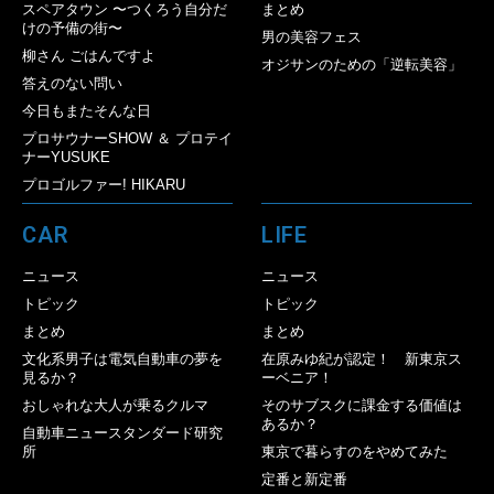
スペアタウン 〜つくろう自分だ
まとめ
けの予備の街〜
男の美容フェス
柳さん ごはんですよ
オジサンのための「逆転美容」
答えのない問い
今日もまたそんな日
プロサウナーSHOW ＆ プロテイ
ナーYUSUKE
プロゴルファー! HIKARU
CAR
LIFE
ニュース
ニュース
トピック
トピック
まとめ
まとめ
文化系男子は電気自動車の夢を
在原みゆ紀が認定！ 新東京ス
見るか？
ーベニア！
おしゃれな大人が乗るクルマ
そのサブスクに課金する価値は
あるか？
自動車ニュースタンダード研究
所
東京で暮らすのをやめてみた
定番と新定番