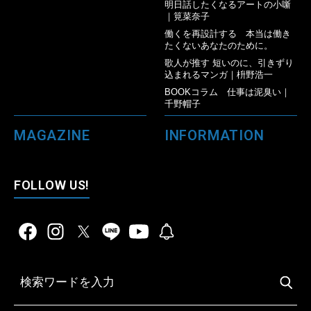
明日話したくなるアートの小噺
｜筧菜奈子
働くを再設計する 本当は働き
たくないあなたのために。
歌人が推す 短いのに、引きずり
込まれるマンガ｜枡野浩一
BOOKコラム 仕事は泥臭い｜
千野帽子
MAGAZINE
INFORMATION
FOLLOW US!