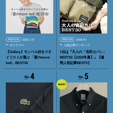
FASHION
2026.7.27
FASHION
2026.8.1
ギャラリー
人気記事ランキング
【Gallery】モンベル好きスタ
1位は『大人の「吉田カバン」
イリストが選ぶ 「夏のmont-
BEST30【2026年夏】』【週
bell」BEST30
間人気記事BEST5】
4
5