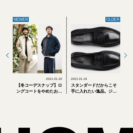
NEWER
OLDER
2021.01.20
2021.01.19
【冬コーデスナップ】ロ
スタンダードだからこそ
ングコートをやめたおし
手に入れたい逸品。ジョ
ゃれな大人のショート丈
ンロブに注目！
アウター8選（前編）