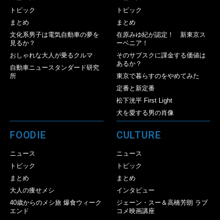
トピック
トピック
まとめ
まとめ
文化系男子は電気自動車の夢を
在原みゆ紀が認定！ 新東京ス
見るか？
ーベニア！
おしゃれな大人が乗るクルマ
そのサブスクに課金する価値は
あるか？
自動車ニュースタンダード研究
所
東京で暮らすのをやめてみた
定番と新定番
松下洸平 First Light
犬を愛する男の肖像
FOODIE
CULTURE
ニュース
ニュース
トピック
トピック
まとめ
まとめ
大人の痩せメシ
インタビュー
40歳からのメシ旅 爆食ウィーク
ジェーン・スー＆高橋芳朗 ラブ
エンド
コメ映画講座