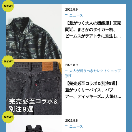
2026.8.9
ニュース
【差がつく大人の機能服】完売
間近。まさかのタイガー柄、
ビームスがテアトラに別注した
シャツ＆パンツを狙い撃ち！
2026.8.9
大人が買うべきセレクトショップ
別注
【完売必至コラボ＆別注9選】
差がつくリーバイス、バブ
アー、ディッキーズ... 人気セレ
クトショップの自信作をチェッ
ク！
2026.8.8
ニュース