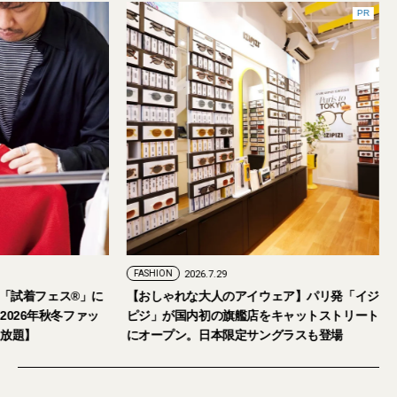
FASHION
2026.7.24
FASHION
2026.7.29
2026年9月5日・6日開催。「試着フェス®︎」に
【おしゃれな大人の
読者の皆さまをご招待。【2026年秋冬ファッ
ピジ」が国内初の旗
ション＆美容アイテム試し放題】
にオープン。日本限