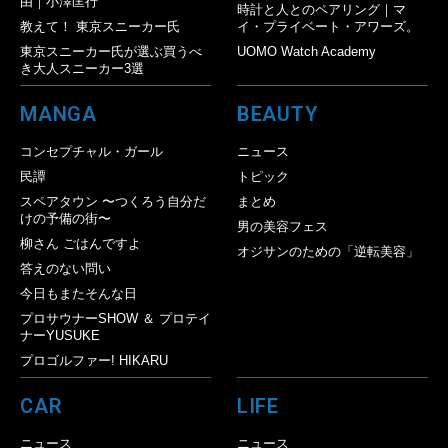
由｜小澤匡行
時計と人とのペアリング｜マ
教えて！ 東京スニーカー氏
イ・プライベート・アワーズ。
東京スニーカー氏が選ぶ買うべ
UOMO Watch Academy
き大人スニーカー3選
MANGA
BEAUTY
コンセプチャル・ガール
ニュース
民譚
トピック
スペアタウン 〜つくろう自分だ
まとめ
けの予備の街〜
男の美容フェス
柳さん ごはんですよ
オジサンのための「逆転美容」
答えのない問い
今日もまたそんな日
プロサウナーSHOW ＆ プロテイ
ナーYUSUKE
プロゴルファー! HIKARU
CAR
LIFE
ニュース
ニュース