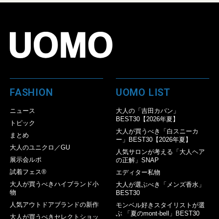
FASHION
UOMO LIST
ニュース
大人の「吉田カバン」
BEST30【2026年夏】
トピック
大人が買うべき「白スニーカ
まとめ
ー」BEST30【2026年夏】
大人のユニクロ／GU
人気サロンが考える「大人ヘア
展示会ルポ
の正解」SNAP
試着フェス®︎
エディター私物
大人が買うべきハイブランド小
大人が選ぶべき「メンズ香水」
物
BEST30
人気アウトドアブランドの新作
モンベル好きスタイリストが選
ぶ 「夏のmont-bell」BEST30
大人が買うべきセレクトショッ