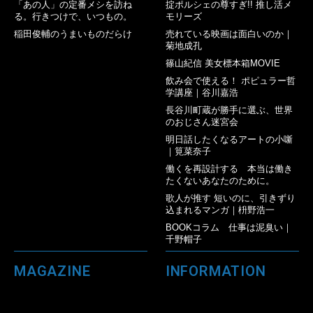
「あの人」の定番メシを訪ね
掟ポルシェの尊すぎ!! 推し活メ
る。行きつけで、いつもの。
モリーズ
稲田俊輔のうまいものだらけ
売れている映画は面白いのか｜
菊地成孔
篠山紀信 美女標本箱MOVIE
飲み会で使える！ ポピュラー哲
学講座｜谷川嘉浩
長谷川町蔵が勝手に選ぶ、世界
のおじさん迷宮会
明日話したくなるアートの小噺
｜筧菜奈子
働くを再設計する 本当は働き
たくないあなたのために。
歌人が推す 短いのに、引きずり
込まれるマンガ｜枡野浩一
BOOKコラム 仕事は泥臭い｜
千野帽子
MAGAZINE
INFORMATION