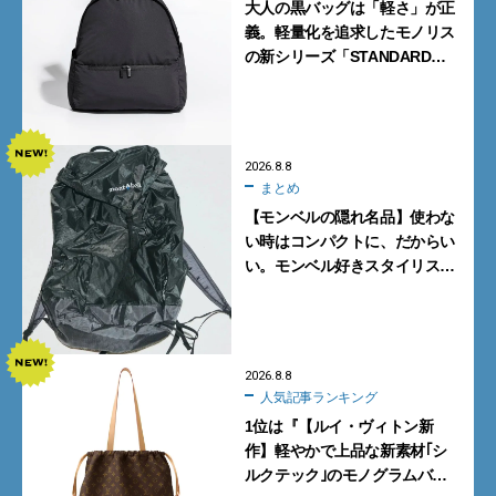
大人の黒バッグは「軽さ」が正
義。軽量化を追求したモノリス
の新シリーズ「STANDARD
Neutral」が快適すぎる！
2026.8.8
まとめ
【モンベルの隠れ名品】使わな
い時はコンパクトに、だからい
い。モンベル好きスタイリスト
がすすめる「たためるバッグ」
4選
2026.8.8
人気記事ランキング
1位は『【ルイ・ヴィトン新
作】軽やかで上品な新素材｢シ
ルクテック｣のモノグラムバッ