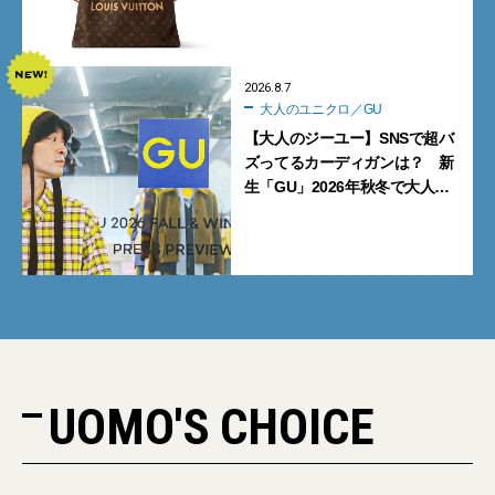
グ10型を全部見せ』【週間人気
記事BEST5】
2026.8.7
大人のユニクロ／GU
【大人のジーユー】SNSで超バ
ズってるカーディガンは？ 新
生「GU」2026年秋冬で大人メ
ンズが買うべき12選！【試着ル
ポ前編】
UOMO'S CHOICE