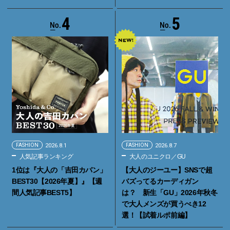
4
5
FASHION
2026.8.1
FASHION
2026.8.7
人気記事ランキング
大人のユニクロ／GU
1位は『大人の「吉田カバン」
【大人のジーユー】SNSで超
BEST30【2026年夏】』【週
バズってるカーディガン
間人気記事BEST5】
は？ 新生「GU」2026年秋冬
で大人メンズが買うべき12
選！【試着ルポ前編】