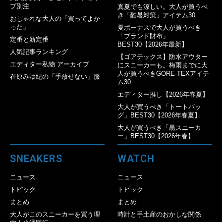
プ別注
真夏でも涼しい。大人が買うべ
き「酷暑対策」アイテム30
おしゃれな大人の「買ってよか
った」
夏ボーナスで大人が買うべき
「ブランド財布」
定番と新定番
BEST30【2026年最新】
人気記事ランキング
【ゴアテックス】防水アウター
エディター私物 アーカイブ
にスニーカーも。梅雨までに大
人が買うべきGORE-TEXアイテ
在原みゆ紀の「手放せない」服
ム30
エディター推し【2026年春夏】
大人が買うべき「トートバッ
グ」BEST30【2026年春夏】
大人が買うべき「黒スニーカ
ー」BEST30【2026年春】
SNEAKERS
WATCH
ニュース
ニュース
トピック
トピック
まとめ
まとめ
大人がこのスニーカーを買う理
時計と手土産のおかしな関係