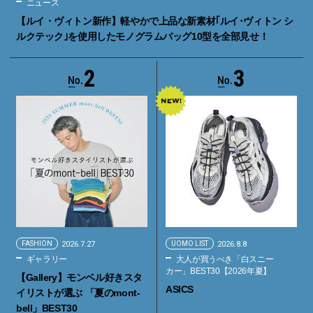
ニュース
【ルイ・ヴィトン新作】軽やかで上品な新素材｢ルイ･ヴィトン シ
ルクテック｣を使用したモノグラムバッグ10型を全部見せ！
2
3
FASHION
2026.7.27
UOMO LIST
2026.8.8
ギャラリー
大人が買うべき「白スニー
カー」BEST30【2026年夏】
【Gallery】モンベル好きスタ
ASICS
イリストが選ぶ 「夏のmont-
bell」BEST30