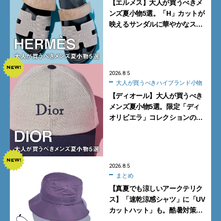
【エルメス】大人が買うべきメ
ンズ夏小物5選。「H」カットが
映えるサンダルに華やかなス
カーフ、旬のボートモカシンに
注目
2026.8.5
大人が買うべきハイブランド小物
【ディオール】大人が買うべき
メンズ夏小物5選。限定「ディ
オリビエラ」コレクションの
バッグ＆ローファー、キャップ
に注目
2026.8.5
まとめ
【真夏でも涼しいアークテリク
ス】「速乾涼感シャツ」に「UV
カットハット」も。酷暑対策に