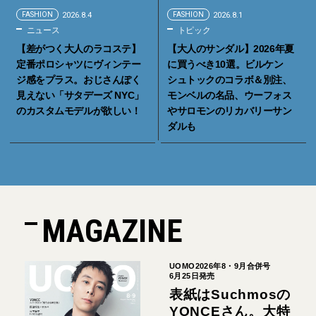
FASHION
2026.8.4
FASHION
2026.8.1
ニュース
トピック
【差がつく大人のラコステ】
【大人のサンダル】2026年夏
定番ポロシャツにヴィンテー
に買うべき10選。ビルケン
ジ感をプラス。おじさんぽく
シュトックのコラボ＆別注、
見えない「サタデーズ NYC」
モンベルの名品、ウーフォス
のカスタムモデルが欲しい！
やサロモンのリカバリーサン
ダルも
MAGAZINE
UOMO2026年8・9月合併号
6月25日発売
表紙はSuchmosの
YONCEさん。大特