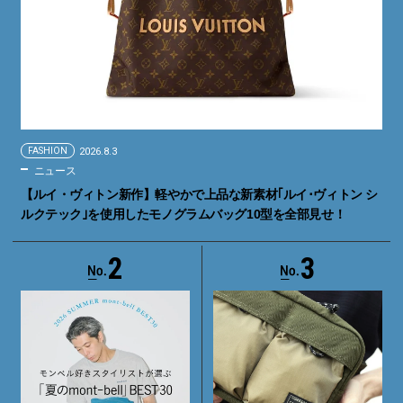
FASHION
2026.8.3
ニュース
【ルイ・ヴィトン新作】軽やかで上品な新素材｢ルイ･ヴィトン シ
ルクテック｣を使用したモノグラムバッグ10型を全部見せ！
2
3