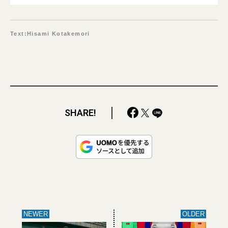
Text:Hisami Kotakemori
SHARE!
NEWER
OLDER