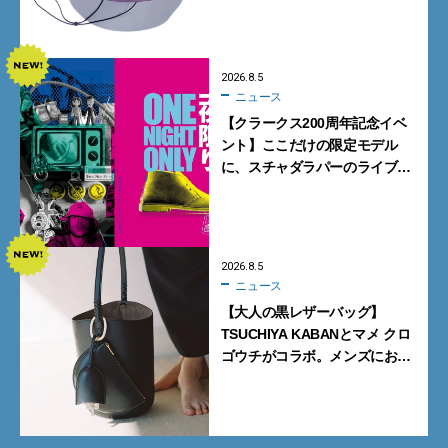
大人が買うべき4選
2026.8.5
ニュース
【クラークス200周年記念イベ
ント】ここだけの限定モデル
に、スチャダラパーのライブ
も。一夜限りの「CLARKS200
TOKYO」が原宿で開催
2026.8.5
ニュース
【大人の黒レザーバッグ】
TSUCHIYA KABANとマメ クロ
ゴウチがコラボ。メンズにおす
すめはアイコンバッグ
「Mayu」のラージサイズ