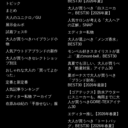
BEST30【2026年夏】
トピック
大人が買うべき「白スニーカ
まとめ
ー」BEST30【2026年夏】
大人のユニクロ／GU
人気サロンが考える「大人ヘア
展示会ルポ
の正解」SNAP
試着フェス®︎
エディター私物
大人が買うべきハイブランド小
大人が選ぶべき「メンズ香水」
物
BEST30
人気アウトドアブランドの新作
モンベル好きスタイリストが選
ぶ 「夏のmont-bell」BEST30
大人が買うべきセレクトショッ
プ別注
真夏でも涼しい。大人が買うべ
き「酷暑対策」アイテム30
おしゃれな大人の「買ってよか
った」
夏ボーナスで大人が買うべき
「ブランド財布」
定番と新定番
BEST30【2026年最新】
人気記事ランキング
【ゴアテックス】防水アウター
エディター私物 アーカイブ
にスニーカーも。梅雨までに大
人が買うべきGORE-TEXアイテ
在原みゆ紀の「手放せない」服
ム30
エディター推し【2026年春夏】
大人が買うべき「トートバッ
グ」BEST30【2026年春夏】