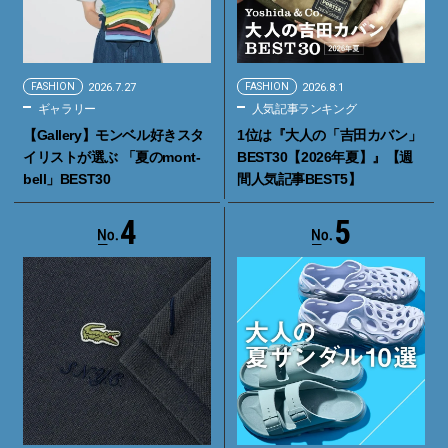
FASHION
2026.7.27
FASHION
2026.8.1
ギャラリー
人気記事ランキング
【Gallery】モンベル好きスタ
1位は『大人の「吉田カバン」
イリストが選ぶ 「夏のmont-
BEST30【2026年夏】』【週
bell」BEST30
間人気記事BEST5】
4
5