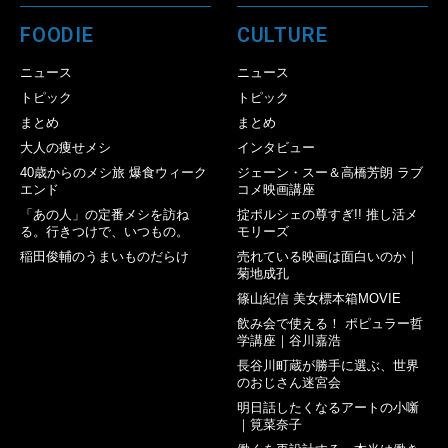
FOODIE
CULTURE
ニュース
ニュース
トピック
トピック
まとめ
まとめ
大人の痩せメシ
インタビュー
40歳からのメシ旅 爆食ウィーク
ジェーン・スー＆高橋芳朗 ラブ
エンド
コメ映画講座
「あの人」の定番メシを訪ね
掟ポルシェの尊すぎ!! 推し活メ
る。行きつけで、いつもの。
モリーズ
稲田俊輔のうまいものだらけ
売れている映画は面白いのか｜
菊地成孔
篠山紀信 美女標本箱MOVIE
飲み会で使える！ ポピュラー哲
学講座｜谷川嘉浩
長谷川町蔵が勝手に選ぶ、世界
のおじさん迷宮会
明日話したくなるアートの小噺
｜筧菜奈子