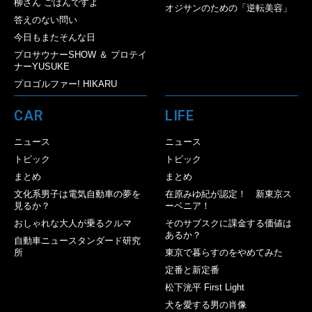
柳さん ごはんですよ
オジサンのための「逆転美容」
答えのない問い
今日もまたそんな日
プロサウナーSHOW ＆ プロテイ
ナーYUSUKE
プロゴルファー! HIKARU
CAR
LIFE
ニュース
ニュース
トピック
トピック
まとめ
まとめ
文化系男子は電気自動車の夢を
在原みゆ紀が認定！ 新東京ス
見るか？
ーベニア！
おしゃれな大人が乗るクルマ
そのサブスクに課金する価値は
あるか？
自動車ニュースタンダード研究
所
東京で暮らすのをやめてみた
定番と新定番
松下洸平 First Light
犬を愛する男の肖像