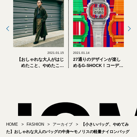
2021.01.15
2021.01.14
【おしゃれな大人がはじ
27通りのデザインが楽し
めたこと、やめたこと
めるG-SHOCK！コーデの
#9】ECで服を買うことが
幅がぐんと広がるコラボ
増えました
モデル
HOME
FASHION
アーカイブ
【小さいバッグ、やめてみ
た】おしゃれな大人のバッグの中身〜モノリスの軽量ナイロンバッグ