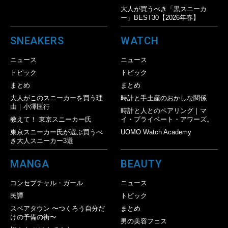
大人が買うべき「黒スニーカ
ー」BEST30【2026年春】
SNEAKERS
WATCH
ニュース
ニュース
トピック
トピック
まとめ
まとめ
大人がこのスニーカーを買う理
時計と手土産のおかしな関係
由｜小澤匡行
時計と人とのペアリング｜マ
教えて！ 東京スニーカー氏
イ・プライベート・アワーズ。
東京スニーカー氏が選ぶ買うべ
UOMO Watch Academy
き大人スニーカー3選
MANGA
BEAUTY
コンセプチャル・ガール
ニュース
民譚
トピック
スペアタウン 〜つくろう自分だ
まとめ
けの予備の街〜
男の美容フェス