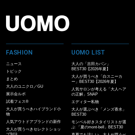
FASHION
UOMO LIST
ニュース
大人の「吉田カバン」
BEST30【2026年夏】
トピック
大人が買うべき「白スニーカ
まとめ
ー」BEST30【2026年夏】
大人のユニクロ／GU
人気サロンが考える「大人ヘア
展示会ルポ
の正解」SNAP
試着フェス®︎
エディター私物
大人が買うべきハイブランド小
大人が選ぶべき「メンズ香水」
物
BEST30
人気アウトドアブランドの新作
モンベル好きスタイリストが選
ぶ 「夏のmont-bell」BEST30
大人が買うべきセレクトショッ
プ別注
真夏でも涼しい。大人が買うべ