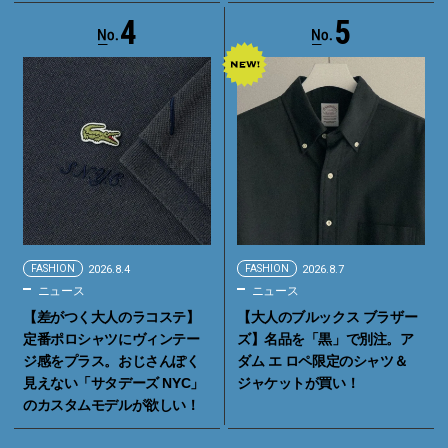
4
5
FASHION
2026.8.4
FASHION
2026.8.7
ニュース
ニュース
【差がつく大人のラコステ】
【大人のブルックス ブラザー
定番ポロシャツにヴィンテー
ズ】名品を「黒」で別注。ア
ジ感をプラス。おじさんぽく
ダム エ ロペ限定のシャツ＆
見えない「サタデーズ NYC」
ジャケットが買い！
のカスタムモデルが欲しい！