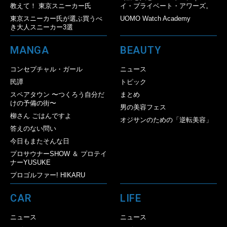
教えて！ 東京スニーカー氏
イ・プライベート・アワーズ。
東京スニーカー氏が選ぶ買うべ
UOMO Watch Academy
き大人スニーカー3選
MANGA
BEAUTY
コンセプチャル・ガール
ニュース
民譚
トピック
スペアタウン 〜つくろう自分だ
まとめ
けの予備の街〜
男の美容フェス
柳さん ごはんですよ
オジサンのための「逆転美容」
答えのない問い
今日もまたそんな日
プロサウナーSHOW ＆ プロテイ
ナーYUSUKE
プロゴルファー! HIKARU
CAR
LIFE
ニュース
ニュース