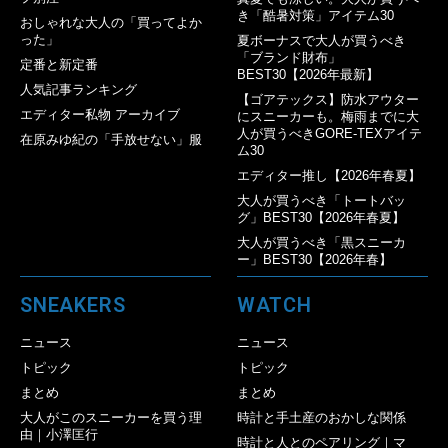
き「酷暑対策」アイテム30
おしゃれな大人の「買ってよか
った」
夏ボーナスで大人が買うべき
「ブランド財布」
定番と新定番
BEST30【2026年最新】
人気記事ランキング
【ゴアテックス】防水アウター
エディター私物 アーカイブ
にスニーカーも。梅雨までに大
人が買うべきGORE-TEXアイテ
在原みゆ紀の「手放せない」服
ム30
エディター推し【2026年春夏】
大人が買うべき「トートバッ
グ」BEST30【2026年春夏】
大人が買うべき「黒スニーカ
ー」BEST30【2026年春】
SNEAKERS
WATCH
ニュース
ニュース
トピック
トピック
まとめ
まとめ
大人がこのスニーカーを買う理
時計と手土産のおかしな関係
由｜小澤匡行
時計と人とのペアリング｜マ