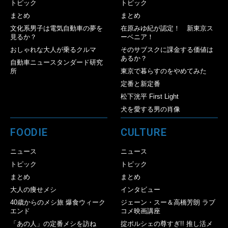
トピック
トピック
まとめ
まとめ
文化系男子は電気自動車の夢を
在原みゆ紀が認定！ 新東京ス
見るか？
ーベニア！
おしゃれな大人が乗るクルマ
そのサブスクに課金する価値は
あるか？
自動車ニュースタンダード研究
所
東京で暮らすのをやめてみた
定番と新定番
松下洸平 First Light
犬を愛する男の肖像
FOODIE
CULTURE
ニュース
ニュース
トピック
トピック
まとめ
まとめ
大人の痩せメシ
インタビュー
40歳からのメシ旅 爆食ウィーク
ジェーン・スー＆高橋芳朗 ラブ
エンド
コメ映画講座
「あの人」の定番メシを訪ね
掟ポルシェの尊すぎ!! 推し活メ