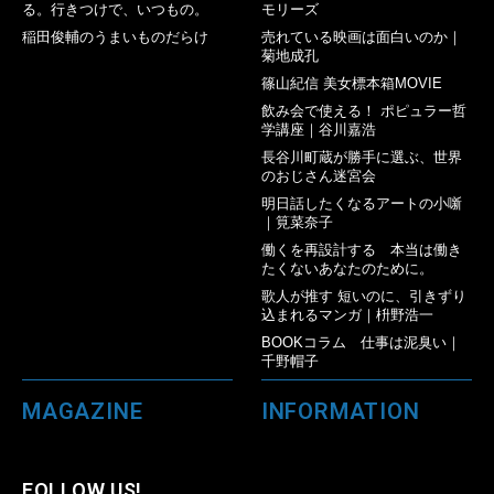
る。行きつけで、いつもの。
モリーズ
稲田俊輔のうまいものだらけ
売れている映画は面白いのか｜
菊地成孔
篠山紀信 美女標本箱MOVIE
飲み会で使える！ ポピュラー哲
学講座｜谷川嘉浩
長谷川町蔵が勝手に選ぶ、世界
のおじさん迷宮会
明日話したくなるアートの小噺
｜筧菜奈子
働くを再設計する 本当は働き
たくないあなたのために。
歌人が推す 短いのに、引きずり
込まれるマンガ｜枡野浩一
BOOKコラム 仕事は泥臭い｜
千野帽子
MAGAZINE
INFORMATION
FOLLOW US!