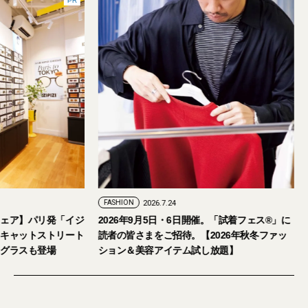
PR
FASHION
2026.7.29
FASHION
2026.7.24
【おしゃれな大人のアイウェア】パリ発「イジ
2026年9月5日・
ピジ」が国内初の旗艦店をキャットストリート
読者の皆さまをご招
にオープン。日本限定サングラスも登場
ション＆美容アイテ