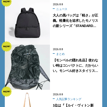
2026.8.8
ニュース
大人の黒バッグは「軽さ」が正
義。軽量化を追求したモノリス
の新シリーズ「STANDARD
Neutral」が快適すぎる！
2026.8.8
まとめ
【モンベルの隠れ名品】使わな
い時はコンパクトに、だからい
い。モンベル好きスタイリスト
がすすめる「たためるバッグ」
4選
2026.8.8
人気記事ランキング
1位は『【ルイ・ヴィトン新