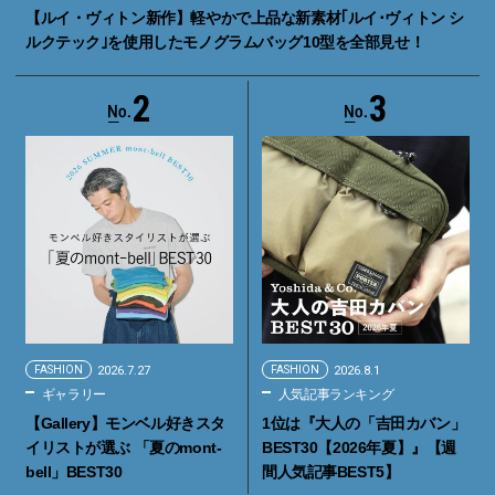
【ルイ・ヴィトン新作】軽やかで上品な新素材｢ルイ･ヴィトン シ
ルクテック｣を使用したモノグラムバッグ10型を全部見せ！
2
3
FASHION
2026.7.27
FASHION
2026.8.1
ギャラリー
人気記事ランキング
【Gallery】モンベル好きスタ
1位は『大人の「吉田カバン」
イリストが選ぶ 「夏のmont-
BEST30【2026年夏】』【週
bell」BEST30
間人気記事BEST5】