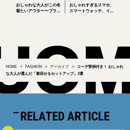
おしゃれな大人がこの冬
おしゃれすぎるスマホ、
着たいアウター〜プラダ
スマートウォッチ、イヤ
のパディングベスト
ホンの3点セット！ トム
ブラウンとGalaxyのコラ
ボ第2弾
HOME
FASHION
アーカイブ
コーデ実例付き！ おしゃれ
な大人が選んだ「着回せるセットアップ」3選
RELATED ARTICLE