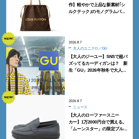
作】軽やかで上品な新素材｢シ
ルクテック｣のモノグラムバッ
グ10型を全部見せ』【週間人気
記事BEST5】
2026.8.7
大人のユニクロ／GU
【大人のジーユー】SNSで超バ
ズってるカーディガンは？ 新
生「GU」2026年秋冬で大人メ
ンズが買うべき12選！【試着ル
ポ前編】
2026.8.7
ニュース
【大人のローファースニー
カー】1万2000円台で買える。
「ムーンスター」の限定ブルー
グレーを見逃すな