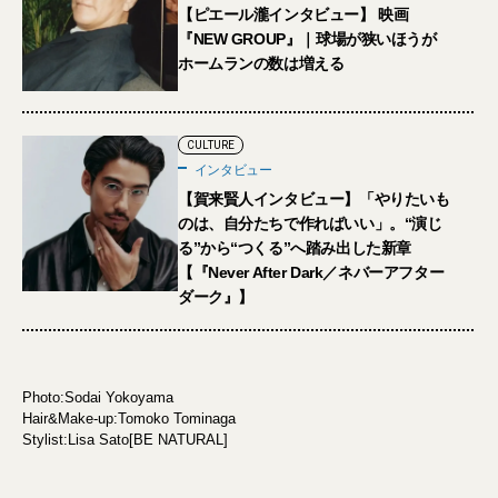
【ピエール瀧インタビュー】 映画
『NEW GROUP』｜球場が狭いほうが
ホームランの数は増える
CULTURE
インタビュー
【賀来賢人インタビュー】「やりたいも
のは、自分たちで作ればいい」。“演じ
る”から“つくる”へ踏み出した新章
【『Never After Dark／ネバーアフター
ダーク』】
Photo:Sodai Yokoyama
Hair&Make-up:Tomoko Tominaga
Stylist:Lisa Sato[BE NATURAL]