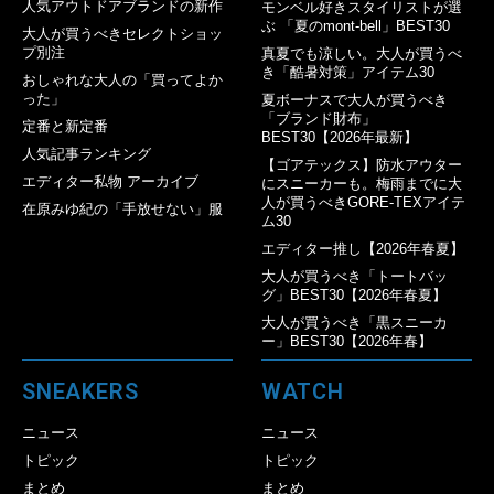
人気アウトドアブランドの新作
モンベル好きスタイリストが選
ぶ 「夏のmont-bell」BEST30
大人が買うべきセレクトショッ
プ別注
真夏でも涼しい。大人が買うべ
き「酷暑対策」アイテム30
おしゃれな大人の「買ってよか
った」
夏ボーナスで大人が買うべき
「ブランド財布」
定番と新定番
BEST30【2026年最新】
人気記事ランキング
【ゴアテックス】防水アウター
エディター私物 アーカイブ
にスニーカーも。梅雨までに大
人が買うべきGORE-TEXアイテ
在原みゆ紀の「手放せない」服
ム30
エディター推し【2026年春夏】
大人が買うべき「トートバッ
グ」BEST30【2026年春夏】
大人が買うべき「黒スニーカ
ー」BEST30【2026年春】
SNEAKERS
WATCH
ニュース
ニュース
トピック
トピック
まとめ
まとめ