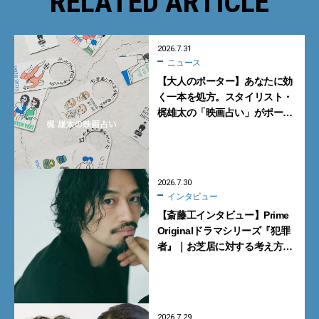
RELATED ARTICLE
2026.7.31
ニュース
【大人のポーター】あなたに効
く一本を処方。スタイリスト・
梶雄太の「映画占い」がポー
ター表参道で開催【8月1日・2
日】
2026.7.30
インタビュー
【斎藤工インタビュー】Prime
Originalドラマシリーズ『犯罪
者』｜お芝居に対する考え方が
いい意味で覆された
2026.7.29