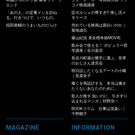
エンド
コメ映画講座
「あの人」の定番メシを訪ね
掟ポルシェの尊すぎ!! 推し活メ
る。行きつけで、いつもの。
モリーズ
稲田俊輔のうまいものだらけ
売れている映画は面白いのか｜
菊地成孔
篠山紀信 美女標本箱MOVIE
飲み会で使える！ ポピュラー哲
学講座｜谷川嘉浩
長谷川町蔵が勝手に選ぶ、世界
のおじさん迷宮会
明日話したくなるアートの小噺
｜筧菜奈子
働くを再設計する 本当は働き
たくないあなたのために。
歌人が推す 短いのに、引きずり
込まれるマンガ｜枡野浩一
BOOKコラム 仕事は泥臭い｜
千野帽子
MAGAZINE
INFORMATION