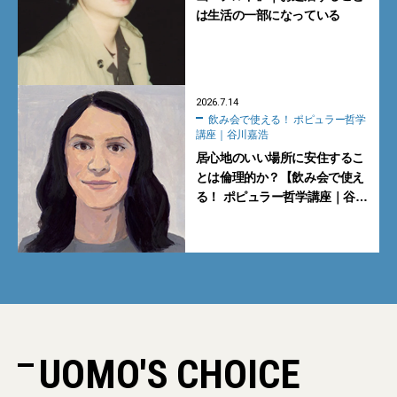
は生活の一部になっている
2026.7.14
飲み会で使える！ ポピュラー哲学
講座｜谷川嘉浩
居心地のいい場所に安住するこ
とは倫理的か？【飲み会で使え
る！ ポピュラー哲学講座｜谷川
嘉浩】
UOMO'S CHOICE