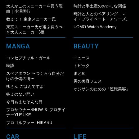
大人がこのスニーカーを買う理
時計と手土産のおかしな関係
由｜小澤匡行
時計と人とのペアリング｜マ
教えて！ 東京スニーカー氏
イ・プライベート・アワーズ。
東京スニーカー氏が選ぶ買うべ
UOMO Watch Academy
き大人スニーカー3選
MANGA
BEAUTY
コンセプチャル・ガール
ニュース
民譚
トピック
スペアタウン 〜つくろう自分だ
まとめ
けの予備の街〜
男の美容フェス
柳さん ごはんですよ
オジサンのための「逆転美容」
答えのない問い
今日もまたそんな日
プロサウナーSHOW ＆ プロテイ
ナーYUSUKE
プロゴルファー! HIKARU
CAR
LIFE