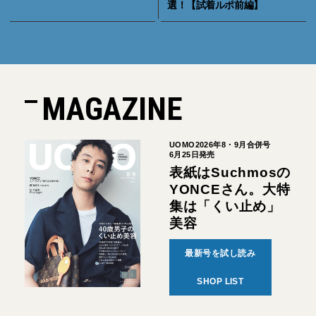
選！【試着ルポ前編】
MAGAZINE
UOMO2026年8・9月合併号
6月25日発売
表紙はSuchmosの
YONCEさん。大特
集は「くい止め」
美容
最新号を試し読み
SHOP LIST