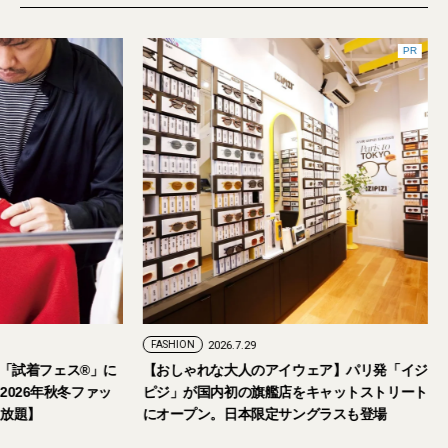
PR
FASHION
2026.7.29
。「試着フェス®︎」に
【おしゃれな大人のアイウェア】パリ発「イジ
026年秋冬ファッ
ピジ」が国内初の旗艦店をキャットストリート
放題】
にオープン。日本限定サングラスも登場