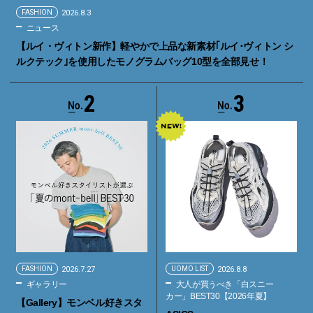
FASHION
2026.8.3
ニュース
【ルイ・ヴィトン新作】軽やかで上品な新素材｢ルイ･ヴィトン シ
ルクテック｣を使用したモノグラムバッグ10型を全部見せ！
2
3
FASHION
2026.7.27
UOMO LIST
2026.8.8
ギャラリー
大人が買うべき「白スニー
カー」BEST30【2026年夏】
【Gallery】モンベル好きスタ