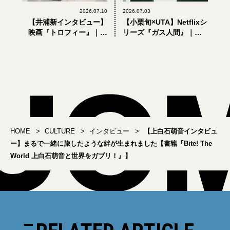
2026.07.10
2026.07.03
【井浦新インタビュー】
【小栗旬×UTA】Netflixシ
映画『トロフィー』｜お
リーズ『ガス人間』｜ど
芝居は自分にとって祈り
ういうところにたどり着
みたいなもの
くんだろう
HOME
CULTURE
インタビュー
【上白石萌音インタビュ
ー】まるで一緒に旅したような絆が生まれました【書籍『Bite! The
World 上白石萌音と世界をガブリ！』】