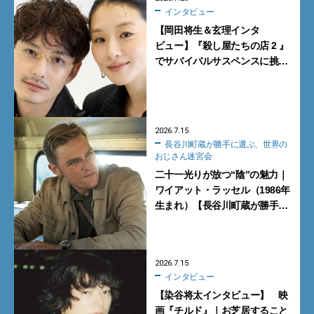
インタビュー
【岡田将生＆玄理インタ
ビュー】『殺し屋たちの店 2 』
でサバイバルサスペンスに挑
戦。アクションに覚醒し新境
地！
2026.7.15
長谷川町蔵が勝手に選ぶ、世界の
おじさん迷宮会
二十一光りが放つ“陰”の魅力｜
ワイアット・ラッセル（1986年
生まれ）【長谷川町蔵が勝手に
選ぶ、世界のおじさん迷宮会】
2026.7.15
インタビュー
【染谷将太インタビュー】 映
画『チルド』｜お芝居すること