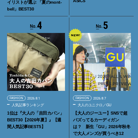
ASICS
イリストが選ぶ 「夏のmont-
bell」BEST30
4
5
FASHION
2026.8.1
FASHION
2026.8.7
人気記事ランキング
大人のユニクロ／GU
1位は『大人の「吉田カバン」
【大人のジーユー】SNSで超
BEST30【2026年夏】』【週
バズってるカーディガン
間人気記事BEST5】
は？ 新生「GU」2026年秋冬
で大人メンズが買うべき12