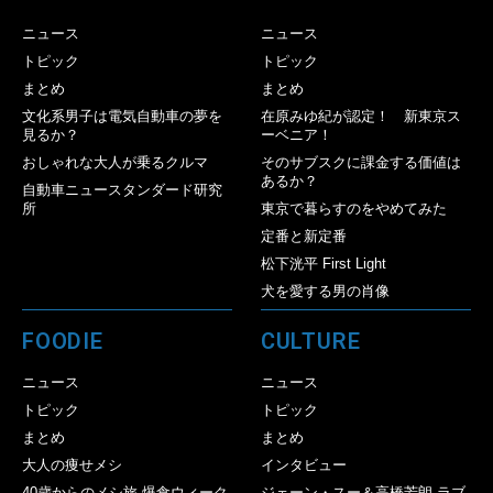
ニュース
ニュース
トピック
トピック
まとめ
まとめ
文化系男子は電気自動車の夢を
在原みゆ紀が認定！ 新東京ス
見るか？
ーベニア！
おしゃれな大人が乗るクルマ
そのサブスクに課金する価値は
あるか？
自動車ニュースタンダード研究
所
東京で暮らすのをやめてみた
定番と新定番
松下洸平 First Light
犬を愛する男の肖像
FOODIE
CULTURE
ニュース
ニュース
トピック
トピック
まとめ
まとめ
大人の痩せメシ
インタビュー
40歳からのメシ旅 爆食ウィーク
ジェーン・スー＆高橋芳朗 ラブ