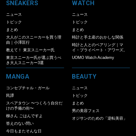
SNEAKERS
WATCH
ニュース
ニュース
トピック
トピック
まとめ
まとめ
大人がこのスニーカーを買う理
時計と手土産のおかしな関係
由｜小澤匡行
時計と人とのペアリング｜マ
教えて！ 東京スニーカー氏
イ・プライベート・アワーズ。
東京スニーカー氏が選ぶ買うべ
UOMO Watch Academy
き大人スニーカー3選
MANGA
BEAUTY
コンセプチャル・ガール
ニュース
民譚
トピック
スペアタウン 〜つくろう自分だ
まとめ
けの予備の街〜
男の美容フェス
柳さん ごはんですよ
オジサンのための「逆転美容」
答えのない問い
今日もまたそんな日