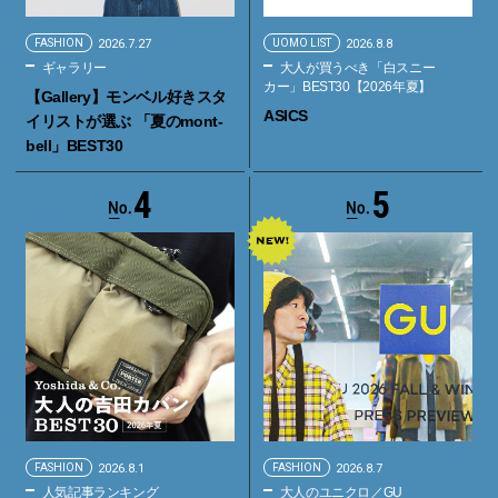
FASHION
2026.7.27
UOMO LIST
2026.8.8
ギャラリー
大人が買うべき「白スニー
カー」BEST30【2026年夏】
【Gallery】モンベル好きスタ
ASICS
イリストが選ぶ 「夏のmont-
bell」BEST30
4
5
FASHION
2026.8.1
FASHION
2026.8.7
人気記事ランキング
大人のユニクロ／GU