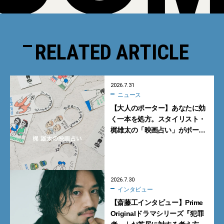
RELATED ARTICLE
2026.7.31
ニュース
【大人のポーター】あなたに効
く一本を処方。スタイリスト・
梶雄太の「映画占い」がポー
ター表参道で開催【8月1日・2
日】
2026.7.30
インタビュー
【斎藤工インタビュー】Prime
Originalドラマシリーズ『犯罪