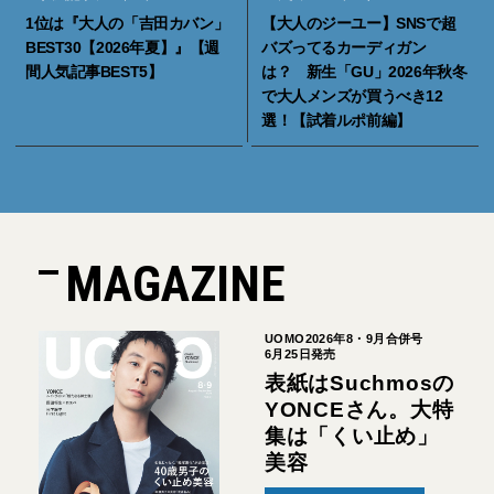
1位は『大人の「吉田カバン」
【大人のジーユー】SNSで超
BEST30【2026年夏】』【週
バズってるカーディガン
間人気記事BEST5】
は？ 新生「GU」2026年秋冬
で大人メンズが買うべき12
選！【試着ルポ前編】
MAGAZINE
UOMO2026年8・9月合併号
6月25日発売
表紙はSuchmosの
YONCEさん。大特
集は「くい止め」
美容