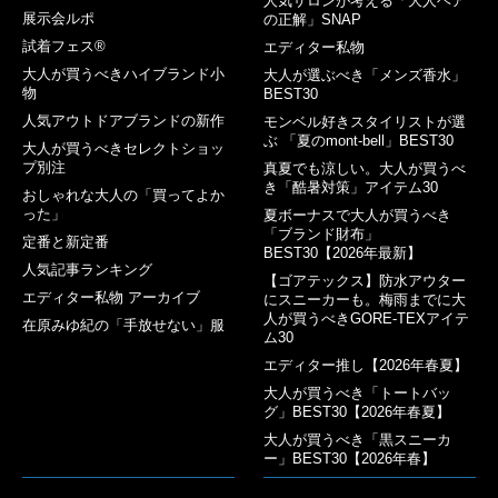
人気サロンが考える「大人ヘア
展示会ルポ
の正解」SNAP
試着フェス®︎
エディター私物
大人が買うべきハイブランド小
大人が選ぶべき「メンズ香水」
物
BEST30
人気アウトドアブランドの新作
モンベル好きスタイリストが選
ぶ 「夏のmont-bell」BEST30
大人が買うべきセレクトショッ
プ別注
真夏でも涼しい。大人が買うべ
き「酷暑対策」アイテム30
おしゃれな大人の「買ってよか
った」
夏ボーナスで大人が買うべき
「ブランド財布」
定番と新定番
BEST30【2026年最新】
人気記事ランキング
【ゴアテックス】防水アウター
エディター私物 アーカイブ
にスニーカーも。梅雨までに大
人が買うべきGORE-TEXアイテ
在原みゆ紀の「手放せない」服
ム30
エディター推し【2026年春夏】
大人が買うべき「トートバッ
グ」BEST30【2026年春夏】
大人が買うべき「黒スニーカ
ー」BEST30【2026年春】