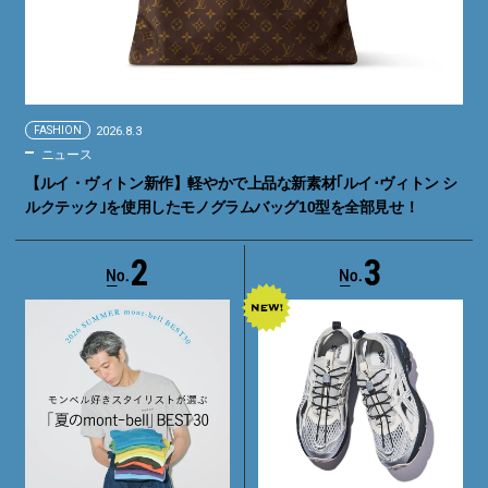
FASHION
2026.8.3
ニュース
【ルイ・ヴィトン新作】軽やかで上品な新素材｢ルイ･ヴィトン シ
ルクテック｣を使用したモノグラムバッグ10型を全部見せ！
2
3