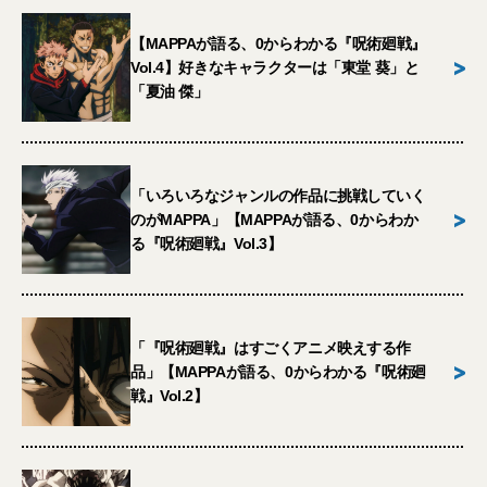
【MAPPAが語る、0からわかる『呪術廻戦』
>
Vol.4】好きなキャラクターは「東堂 葵」と
「夏油 傑」
「いろいろなジャンルの作品に挑戦していく
>
のがMAPPA」【MAPPAが語る、0からわか
る『呪術廻戦』Vol.3】
「『呪術廻戦』はすごくアニメ映えする作
>
品」【MAPPAが語る、0からわかる『呪術廻
戦』Vol.2】