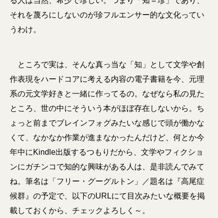
る人は当然、希少で珍しい。つまり「知＝珍」であり、
それを蔑ろにしないのが珍フルエンサー的な文化ってい
うわけ。
ところで実は、そんな真っ当な「知」として文学や創
作表現をハードコアに考える内容の電子書籍を今、元理
系の元文学好きと一緒に作ってるの。なぜなら私の見た
ところ、世の中にそういう本がほぼ存在しないから。ち
ょっと前までブレインフォグみたいな感じで頭が働かな
くて、なかなか作業が進まなかったんだけど、何とか今
年中にKindle出版するつもりだから、文学やフィクショ
ンにガチンコで知的な興味がある人は、是非読んでみて
ね。筆名は「フリー・グーグルトン」／題名は『高尾症
候群』の予定で、以下のURLにて目次みたいな概要を掲
載しておくから、チェックよろしく～。