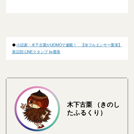
◆
小説家・木下古栗がUOMOで連載！ 【珍フルエンサー栗美】
第12回 LINEスタンプ by栗美
木下古栗 （きのし
たふるくり）