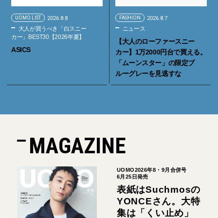
UOMO LIST
2026.8.8
FASHION
2026.8.7
大人が買うべき「白スニー
ニュース
カー」BEST30【2026年夏】
【大人のローファースニー
ASICS
カー】1万2000円台で買える。
「ムーンスター」の限定ブ
ルーグレーを見逃すな
MAGAZINE
UOMO2026年8・9月合併号
6月25日発売
表紙はSuchmosの
YONCEさん。大特
集は「くい止め」