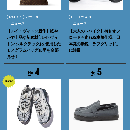
FASHION
2026.8.3
LIFE
2026.8.8
ニュース
ニュース
【ルイ・ヴィトン新作】軽や
【大人のE-バイク】街もオフ
かで上品な新素材｢ルイ･ヴィ
ロードも走れる本気仕様。日
トン シルクテック｣を使用した
本発の新鋭「ラフグリッド」
モノグラムバッグ10型を全部
に注目
見せ！
4
5