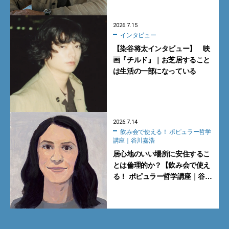
2026.7.15
インタビュー
【染谷将太インタビュー】 映
画『チルド』｜お芝居すること
は生活の一部になっている
2026.7.14
飲み会で使える！ ポピュラー哲学
講座｜谷川嘉浩
居心地のいい場所に安住するこ
とは倫理的か？【飲み会で使え
る！ ポピュラー哲学講座｜谷川
嘉浩】