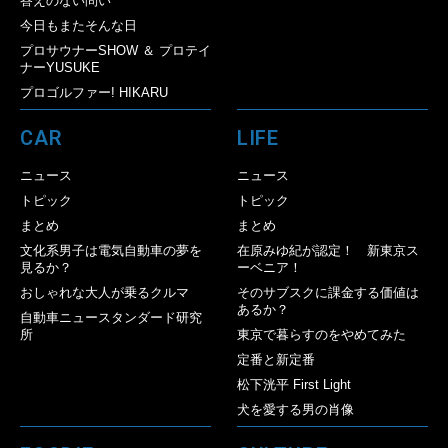
答えのない問い
今日もまたそんな日
プロサウナーSHOW ＆ プロテイ
ナーYUSUKE
プロゴルファー! HIKARU
CAR
LIFE
ニュース
ニュース
トピック
トピック
まとめ
まとめ
文化系男子は電気自動車の夢を
在原みゆ紀が認定！ 新東京ス
見るか？
ーベニア！
おしゃれな大人が乗るクルマ
そのサブスクに課金する価値は
あるか？
自動車ニュースタンダード研究
所
東京で暮らすのをやめてみた
定番と新定番
松下洸平 First Light
犬を愛する男の肖像