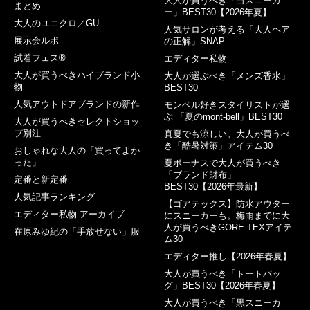
大人が買うべき「白スニーカ
まとめ
ー」BEST30【2026年夏】
大人のユニクロ／GU
人気サロンが考える「大人ヘア
展示会ルポ
の正解」SNAP
試着フェス®︎
エディター私物
大人が買うべきハイブランド小
大人が選ぶべき「メンズ香水」
物
BEST30
人気アウトドアブランドの新作
モンベル好きスタイリストが選
ぶ 「夏のmont-bell」BEST30
大人が買うべきセレクトショッ
プ別注
真夏でも涼しい。大人が買うべ
き「酷暑対策」アイテム30
おしゃれな大人の「買ってよか
った」
夏ボーナスで大人が買うべき
「ブランド財布」
定番と新定番
BEST30【2026年最新】
人気記事ランキング
【ゴアテックス】防水アウター
エディター私物 アーカイブ
にスニーカーも。梅雨までに大
人が買うべきGORE-TEXアイテ
在原みゆ紀の「手放せない」服
ム30
エディター推し【2026年春夏】
大人が買うべき「トートバッ
グ」BEST30【2026年春夏】
大人が買うべき「黒スニーカ