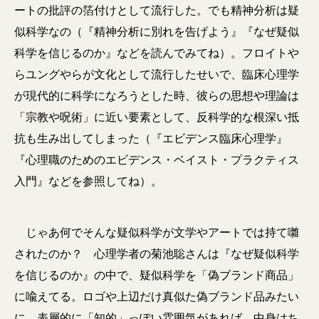
ートの批評の箔付けとして流行した。でも精神分析は疑
似科学なの（『精神分析に別れを告げよう』『なぜ疑似
科学を信じるのか』などを読んでみてね）。フロイトや
らユングやらが文化として流行したせいで、臨床心理学
が現代的に科学になろうとした時、彼らの思想や理論は
「宗教や呪術」に近い要素として、反科学的な根深い抵
抗も生み出してしまった（『エビデンス臨床心理学』
『心理職のためのエビデンス・ベイスト・プラクティス
入門』などを参照してね）。
じゃあ何でそんな疑似科学が文学やアートでは持て囃
されたのか？ 心理学者の菊池聡さんは『なぜ疑似科学
を信じるのか』の中で、疑似科学を「偽ブランド商品」
に喩えてる。ロゴや上辺だけ真似た偽ブランド品みたい
に、表層的に「知的」っぽい雰囲気があれば、中身はち