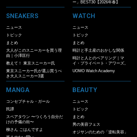
ー」BEST30【2026年春】
SNEAKERS
WATCH
ニュース
ニュース
トピック
トピック
まとめ
まとめ
大人がこのスニーカーを買う理
時計と手土産のおかしな関係
由｜小澤匡行
時計と人とのペアリング｜マ
教えて！ 東京スニーカー氏
イ・プライベート・アワーズ。
東京スニーカー氏が選ぶ買うべ
UOMO Watch Academy
き大人スニーカー3選
MANGA
BEAUTY
コンセプチャル・ガール
ニュース
民譚
トピック
スペアタウン 〜つくろう自分だ
まとめ
けの予備の街〜
男の美容フェス
柳さん ごはんですよ
オジサンのための「逆転美容」