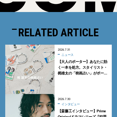
RELATED ARTICLE
2026.7.31
ニュース
【大人のポーター】あなたに効
く一本を処方。スタイリスト・
梶雄太の「映画占い」がポー
ター表参道で開催【8月1日・2
日】
2026.7.30
インタビュー
【斎藤工インタビュー】Prime
Originalドラマシリーズ『犯罪