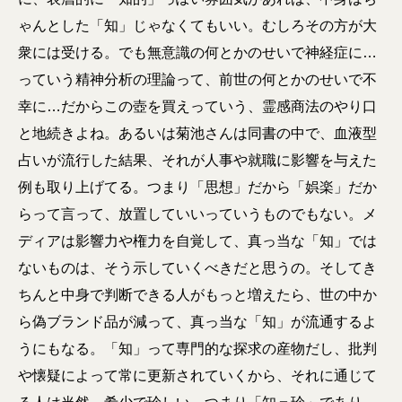
ゃんとした「知」じゃなくてもいい。むしろその方が大
衆には受ける。でも無意識の何とかのせいで神経症に…
っていう精神分析の理論って、前世の何とかのせいで不
幸に…だからこの壺を買えっていう、霊感商法のやり口
と地続きよね。あるいは菊池さんは同書の中で、血液型
占いが流行した結果、それが人事や就職に影響を与えた
例も取り上げてる。つまり「思想」だから「娯楽」だか
らって言って、放置していいっていうものでもない。メ
ディアは影響力や権力を自覚して、真っ当な「知」では
ないものは、そう示していくべきだと思うの。そしてき
ちんと中身で判断できる人がもっと増えたら、世の中か
ら偽ブランド品が減って、真っ当な「知」が流通するよ
うにもなる。「知」って専門的な探求の産物だし、批判
や懐疑によって常に更新されていくから、それに通じて