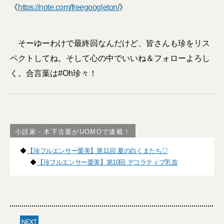
《
https://note.com/freegoogleton/
》
そーゆーわけで最終回なんだけど、皆さんも珍をリス
ペクトしてね。そして心の中でいいね＆フォローよろし
く。合言葉は#Oh珍々！
小説家・木下古栗がUOMOで連載！
◆
【珍フルエンサー栗美】第11回 夏の白くまたち♡
◆
【珍フルエンサー栗美】第10回 デコラティブ乳首
NEXT