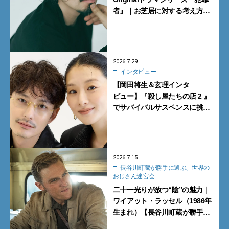
者』｜お芝居に対する考え方が
いい意味で覆された
2026.7.29
インタビュー
【岡田将生＆玄理インタ
ビュー】『殺し屋たちの店 2 』
でサバイバルサスペンスに挑
戦。アクションに覚醒し新境
地！
2026.7.15
長谷川町蔵が勝手に選ぶ、世界の
おじさん迷宮会
二十一光りが放つ“陰”の魅力｜
ワイアット・ラッセル（1986年
生まれ）【長谷川町蔵が勝手に
選ぶ、世界のおじさん迷宮会】