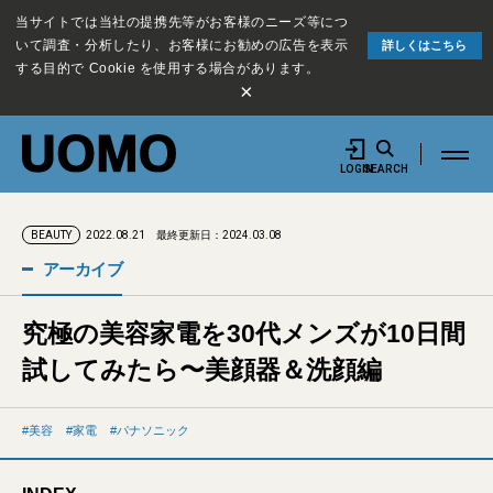
当サイトでは当社の提携先等がお客様のニーズ等につ
いて調査・分析したり、お客様にお勧めの広告を表示
詳しくはこちら
する目的で Cookie を使用する場合があります。
×
LOGIN
SEARCH
2022.08.21
最終更新日：2024.03.08
BEAUTY
アーカイブ
究極の美容家電を30代メンズが10日間
試してみたら〜美顔器＆洗顔編
美容
家電
パナソニック