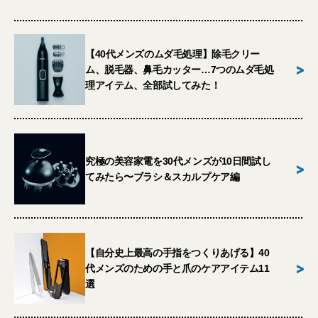
【40代メンズのムダ毛処理】除毛クリー
>
ム、脱毛器、鼻毛カッター…7つのムダ毛処
理アイテム、全部試してみた！
究極の美容家電を30代メンズが10日間試し
>
てみたら〜ブラシ＆スカルプケア編
【自分史上最高の手指をつくりあげる】40
>
代メンズのための手と爪のケアアイテム11
選