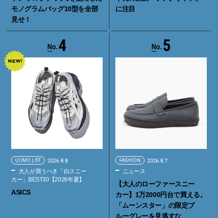
モノグラムバッグ10型を全部
に注目
見せ！
4
5
UOMO LIST
2026.8.8
FASHION
2026.8.7
大人が買うべき「白スニー
ニュース
カー」BEST30【2026年夏】
【大人のローファースニー
ASICS
カー】1万2000円台で買える。
「ムーンスター」の限定ブ
ルーグレーを見逃すな