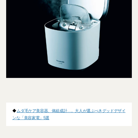
◆
ムダ毛ケア美容器、体組成計…。大人が選ぶべきグッドデザイ
ンな「美容家電」5選