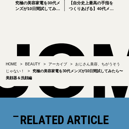
究極の美容家電を30代メ
【自分史上最高の手指を
ンズが10日間試してみた
つくりあげる】40代メン
ら〜ブラシ＆スカルプケ
ズのための手と爪のケア
ア編
アイテム11選
HOME
BEAUTY
アーカイブ
おじさん美容、ちがうそう
じゃない！
究極の美容家電を30代メンズが10日間試してみたら〜
美顔器＆洗顔編
RELATED ARTICLE