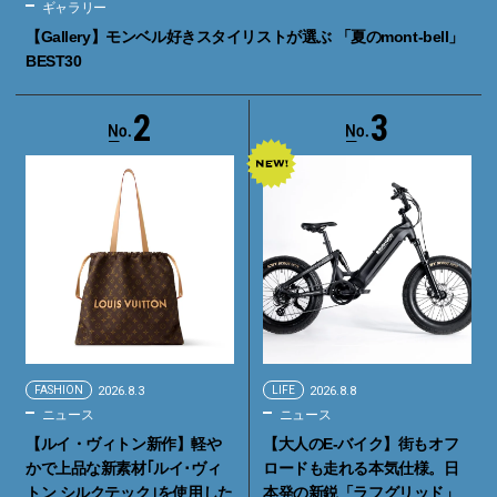
ギャラリー
【Gallery】モンベル好きスタイリストが選ぶ 「夏のmont-bell」
BEST30
2
3
FASHION
2026.8.3
LIFE
2026.8.8
ニュース
ニュース
【ルイ・ヴィトン新作】軽や
【大人のE-バイク】街もオフ
かで上品な新素材｢ルイ･ヴィ
ロードも走れる本気仕様。日
トン シルクテック｣を使用した
本発の新鋭「ラフグリッド」