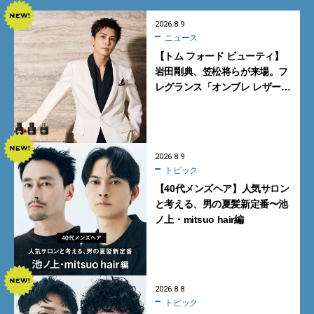
2026.8.9
ニュース
【トム フォード ビューティ】
岩田剛典、笠松将らが来場。フ
レグランス「オンブレ レザー」
の世界観を体感するイベント開
催
2026.8.9
トピック
【40代メンズヘア】人気サロン
と考える、男の夏髪新定番〜池
ノ上・mitsuo hair編
2026.8.8
トピック