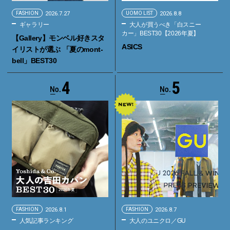
FASHION
2026.7.27
UOMO LIST
2026.8.8
ギャラリー
大人が買うべき「白スニー
カー」BEST30【2026年夏】
【Gallery】モンベル好きスタ
ASICS
イリストが選ぶ 「夏のmont-
bell」BEST30
4
5
FASHION
2026.8.1
FASHION
2026.8.7
人気記事ランキング
大人のユニクロ／GU