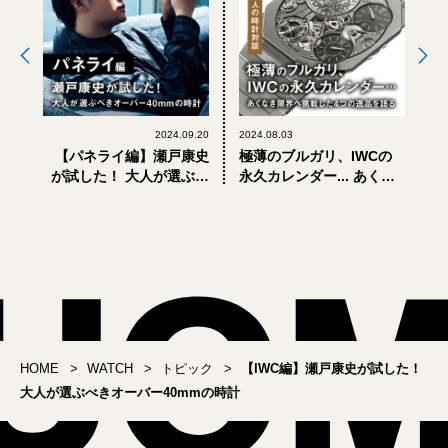
2024.09.20
2024.08.03
【パネライ編】瀬戸康史
極薄のブルガリ、IWCの
が試した！ 大人が選ぶべ
永久カレンダー... あくな
きオーバー40mmの時計
き限界へ挑戦した4つの逸
品を語る【おしゃれな大
人の時計対談】
HOME
WATCH
トピック
【IWC編】瀬戸康史が試した！
大人が選ぶべきオーバー40mmの時計