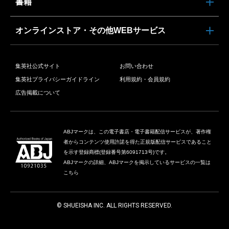
書籍
オンラインストア・その他WEBサービス
集英社公式サイト
お問い合わせ
集英社プライバシーガイドライン
利用規約・会員規約
広告掲載について
ABJマークは、この電子書店・電子書籍配信サービスが、著作権
者からコンテンツ使用許諾を得た正規版配信サービスであること
を示す登録商標(登録番号第6091713号)です。
ABJマークの詳細、ABJマークを掲示しているサービスの一覧は
こちら
© SHUEISHA INC. ALL RIGHTS RESERVED.