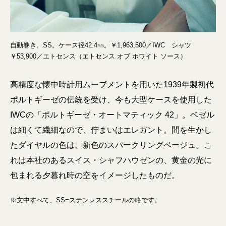
自動巻き。SS。ケース径42.4㎜。￥1,963,500／IWC シャツ
￥53,900／エトセンス（エトセンス オブ ホワイト ソース）
高精度な懐中時計用ムーブメントを用いた1939年製初代
ポルトギーゼの伝統を受け、今も大型ケースを使用した
IWCの「ポルトギーゼ・オートマティック 42」。ベゼル
は細くて繊細なので、佇まいはエレガント。間を生かし
たダイヤルの色は、新色のスパークリングベージュ。こ
れは本社のあるスイス・シャフハウゼンの、黄金の光に
包まれる夕暮れ時の空をイメージしたものだ。
※文中すべて、SS=ステンレススチールの略です。