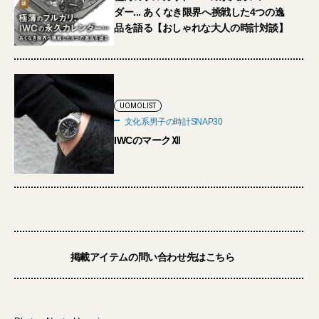
ダー... あくなき限界へ挑戦した4つの逸
品を語る【おしゃれな大人の時計対談】
UOMOLIST
文化系男子の時計SNAP30
IWCのマークⅫ
掲載アイテムの問い合わせ先はこちら