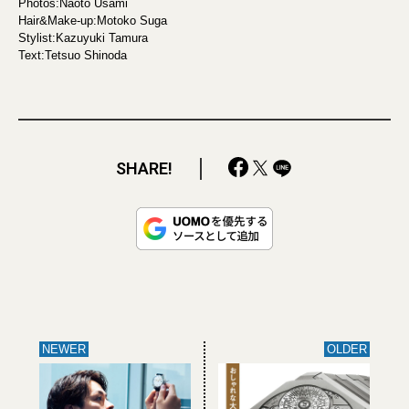
Photos:Naoto Usami
Hair&Make-up:Motoko Suga
Stylist:Kazuyuki Tamura
Text:Tetsuo Shinoda
SHARE!
NEWER
OLDER