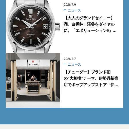
2026.7.9
ニュース
【大人のグランドセイコー】
湖、白樺林、渓谷をダイヤル
に。「エボリューション9」の
新作9モデル
2026.7.7
ニュース
【チューダー】ブランド初
の“大相撲”テーマ。伊勢丹新宿
店でポップアップストア「伊勢
丹 新宿場所」を開催【7月8日
から】