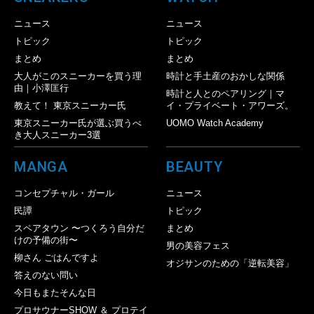
ニュース
ニュース
トピック
トピック
まとめ
まとめ
大人がこのスニーカーを買う理
時計と手土産のおかしな関係
由｜小澤匡行
時計と人とのペアリング｜マ
教えて！ 東京スニーカー氏
イ・プライベート・アワーズ。
東京スニーカー氏が選ぶ買うべ
UOMO Watch Academy
き大人スニーカー3選
MANGA
BEAUTY
コンセプチャル・ガール
ニュース
民譚
トピック
スペアタウン 〜つくろう自分だ
まとめ
けの予備の街〜
男の美容フェス
柳さん ごはんですよ
オジサンのための「逆転美容」
答えのない問い
今日もまたそんな日
プロサウナーSHOW ＆ プロテイ