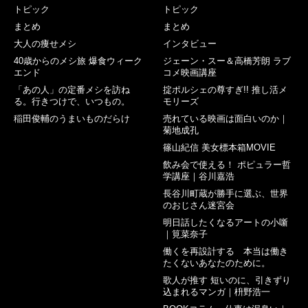
トピック
トピック
まとめ
まとめ
大人の痩せメシ
インタビュー
40歳からのメシ旅 爆食ウィーク
ジェーン・スー＆高橋芳朗 ラブ
エンド
コメ映画講座
「あの人」の定番メシを訪ね
掟ポルシェの尊すぎ!! 推し活メ
る。行きつけで、いつもの。
モリーズ
稲田俊輔のうまいものだらけ
売れている映画は面白いのか｜
菊地成孔
篠山紀信 美女標本箱MOVIE
飲み会で使える！ ポピュラー哲
学講座｜谷川嘉浩
長谷川町蔵が勝手に選ぶ、世界
のおじさん迷宮会
明日話したくなるアートの小噺
｜筧菜奈子
働くを再設計する 本当は働き
たくないあなたのために。
歌人が推す 短いのに、引きずり
込まれるマンガ｜枡野浩一