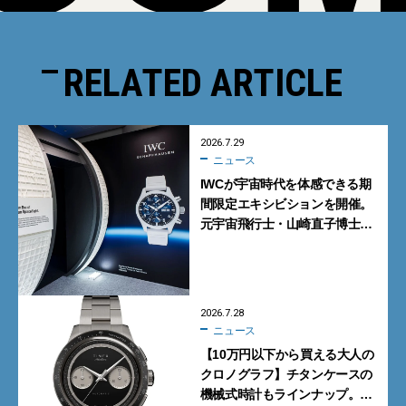
RELATED ARTICLE
2026.7.29
ニュース
IWCが宇宙時代を体感できる期
間限定エキシビションを開催。
元宇宙飛行士・山崎直子博士に
よるトークショーも実施
2026.7.28
ニュース
【10万円以下から買える大人の
クロノグラフ】チタンケースの
機械式時計もラインナップ。タ