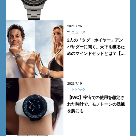
イメックスの本気が詰まった新
作が買い！
2026.7.26
ニュース
2人の「タグ・ホイヤー」アン
バサダーに聞く。天下を獲るた
めのマインドセットとは？【イ
ンタビュー】
2026.7.19
トピック
【IWC】宇宙での使用を想定さ
れた時計で、モノトーンの洗練
を腕にも