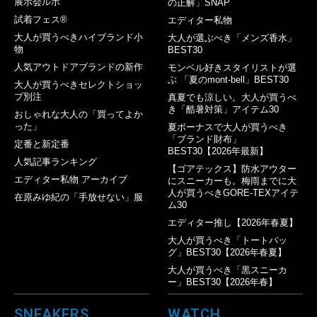
展示会ルポ
の正解」SNAP
試着フェス®︎
エディター私物
大人が買うべきハイブランド小
大人が選ぶべき「メンズ香水」
物
BEST30
人気アウトドアブランドの新作
モンベル好きスタイリストが選
ぶ 「夏のmont-bell」BEST30
大人が買うべきセレクトショッ
プ別注
真夏でも涼しい。大人が買うべ
き「酷暑対策」アイテム30
おしゃれな大人の「買ってよか
った」
夏ボーナスで大人が買うべき
「ブランド財布」
定番と新定番
BEST30【2026年最新】
人気記事ランキング
【ゴアテックス】防水アウター
エディター私物 アーカイブ
にスニーカーも。梅雨までに大
人が買うべきGORE-TEXアイテ
在原みゆ紀の「手放せない」服
ム30
エディター推し【2026年春夏】
大人が買うべき「トートバッ
グ」BEST30【2026年春夏】
大人が買うべき「黒スニーカ
ー」BEST30【2026年春】
SNEAKERS
WATCH