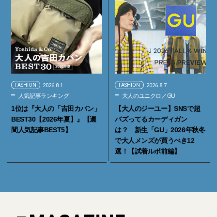
FASHION
2026.8.1
FASHION
2026.8.7
人気記事ランキング
大人のユニクロ／GU
1位は『大人の「吉田カバン」
【大人のジーユー】SNSで超
BEST30【2026年夏】』【週
バズってるカーディガン
間人気記事BEST5】
は？ 新生「GU」2026年秋冬
で大人メンズが買うべき12
選！【試着ルポ前編】