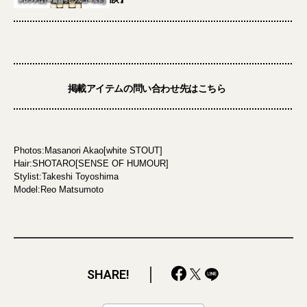
掲載アイテムの問い合わせ先はこちら
Photos:Masanori Akao[white STOUT]
Hair:SHOTARO[SENSE OF HUMOUR]
Stylist:Takeshi Toyoshima
Model:Reo Matsumoto
SHARE!