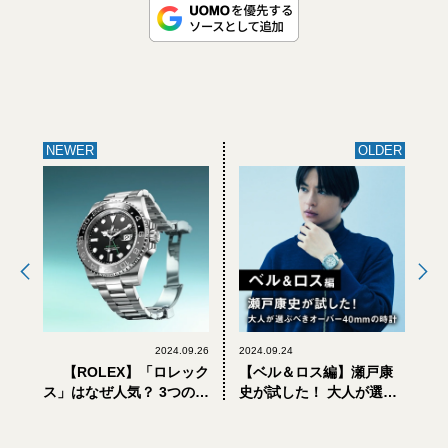
NEWER
OLDER
2024.09.26
2024.09.24
【ROLEX】「ロレック
【ベル＆ロス編】瀬戸康
ス」はなぜ人気？ 3つの理
史が試した！ 大人が選ぶ
由をプロが解説【大人の
べきオーバー40mmの時計
一生モノ腕時計】