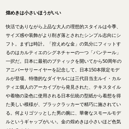
煌めきは小さいほうがいい
快活でありながら上品な大人の理想的スタイルは今季、
サイズ感や装飾がより削ぎ落とされたシンプル志向にシ
フト。まずは時計。「控えめな金」の気分にフィットす
るのはカルティエのシグネチャーの一つ「パンテール」
一択だ。日本に最初のブティックを開いてから50周年の
アニバーサリーイヤーを記念して、日本150本限定モデ
ルが登場。特徴的なダイヤルには三代目当主ルイ・カル
ティエ個人のアーカイブから発見された、テキスタイル
や着物の染色に使用される日本伝統の型紙から着想を得
た美しい模様が、ブラックラッカーで精巧に施されてい
る。何よりゴツッとした男の腕に、華奢なスモールモデ
ルというギャップがいい。金の煌めきは小さいほど色気