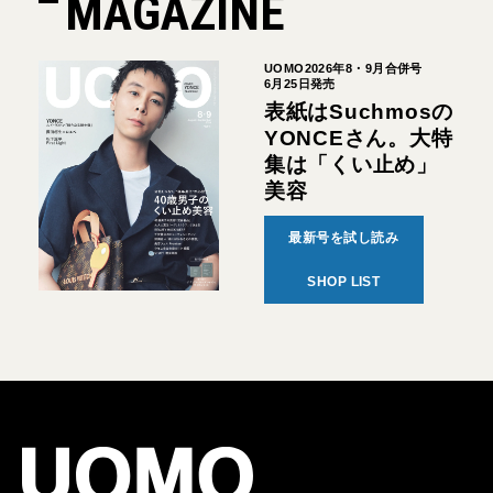
MAGAZINE
UOMO2026年8・9月合併号
6月25日発売
表紙はSuchmosの
YONCEさん。大特
集は「くい止め」
美容
最新号を試し読み
SHOP LIST