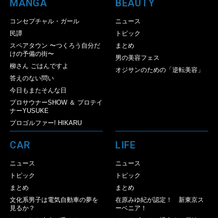
MANGA
BEAUTY
コンセプチャル・ガール
ニュース
民譚
トピック
スペアタウン 〜つくろう自分だ
まとめ
けの予備の街〜
男の美容フェス
柳さん ごはんですよ
オジサンのための「逆転美容」
答えのない問い
今日もまたそんな日
プロサウナーSHOW ＆ プロテイ
ナーYUSUKE
プロゴルファー! HIKARU
CAR
LIFE
ニュース
ニュース
トピック
トピック
まとめ
まとめ
文化系男子は電気自動車の夢を
在原みゆ紀が認定！ 新東京ス
見るか？
ーベニア！