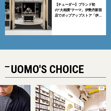
【チューダー】ブランド初
の“大相撲”テーマ。伊勢丹新宿
店でポップアップストア「伊勢
丹 新宿場所」を開催【7月8日
から】
UOMO'S CHOICE
PR