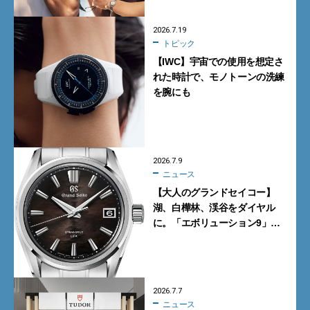
2026.7.19
トピック
【IWC】宇宙での使用を想定さ
れた時計で、モノトーンの洗練
を腕にも
2026.7.9
ニュース
【大人のグランドセイコー】
湖、白樺林、渓谷をダイヤル
に。「エボリューション9」の
新作9モデル
2026.7.7
ニュース