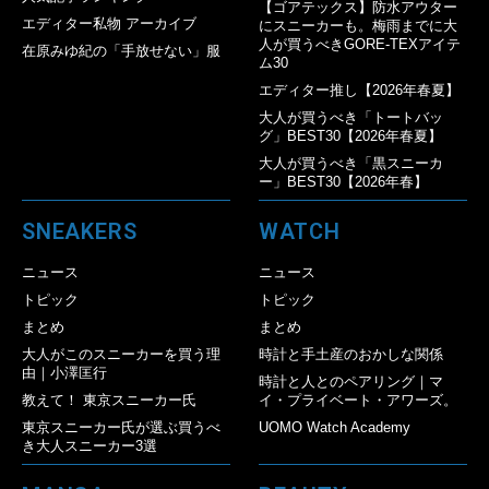
【ゴアテックス】防水アウター
エディター私物 アーカイブ
にスニーカーも。梅雨までに大
人が買うべきGORE-TEXアイテ
在原みゆ紀の「手放せない」服
ム30
エディター推し【2026年春夏】
大人が買うべき「トートバッ
グ」BEST30【2026年春夏】
大人が買うべき「黒スニーカ
ー」BEST30【2026年春】
SNEAKERS
WATCH
ニュース
ニュース
トピック
トピック
まとめ
まとめ
大人がこのスニーカーを買う理
時計と手土産のおかしな関係
由｜小澤匡行
時計と人とのペアリング｜マ
教えて！ 東京スニーカー氏
イ・プライベート・アワーズ。
東京スニーカー氏が選ぶ買うべ
UOMO Watch Academy
き大人スニーカー3選