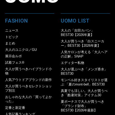
FASHION
UOMO LIST
ニュース
大人の「吉田カバン」
BEST30【2026年夏】
トピック
大人が買うべき「白スニーカ
まとめ
ー」BEST30【2026年夏】
大人のユニクロ／GU
人気サロンが考える「大人ヘア
展示会ルポ
の正解」SNAP
試着フェス®︎
エディター私物
大人が買うべきハイブランド小
大人が選ぶべき「メンズ香水」
物
BEST30
人気アウトドアブランドの新作
モンベル好きスタイリストが選
ぶ 「夏のmont-bell」BEST30
大人が買うべきセレクトショッ
プ別注
真夏でも涼しい。大人が買うべ
き「酷暑対策」アイテム30
おしゃれな大人の「買ってよか
った」
夏ボーナスで大人が買うべき
「ブランド財布」
定番と新定番
BEST30【2026年最新】
人気記事ランキング