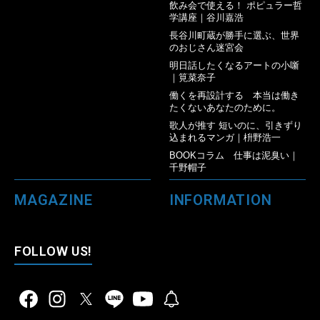
飲み会で使える！ ポピュラー哲
学講座｜谷川嘉浩
長谷川町蔵が勝手に選ぶ、世界
のおじさん迷宮会
明日話したくなるアートの小噺
｜筧菜奈子
働くを再設計する 本当は働き
たくないあなたのために。
歌人が推す 短いのに、引きずり
込まれるマンガ｜枡野浩一
BOOKコラム 仕事は泥臭い｜
千野帽子
MAGAZINE
INFORMATION
FOLLOW US!