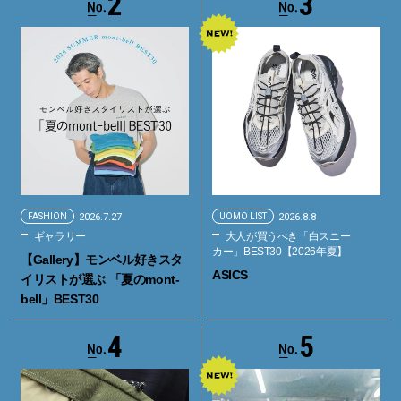
2
3
FASHION
2026.7.27
UOMO LIST
2026.8.8
ギャラリー
大人が買うべき「白スニー
カー」BEST30【2026年夏】
【Gallery】モンベル好きスタ
ASICS
イリストが選ぶ 「夏のmont-
bell」BEST30
4
5