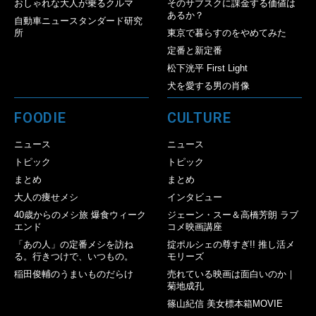
おしゃれな大人が乗るクルマ
そのサブスクに課金する価値は
あるか？
自動車ニュースタンダード研究
所
東京で暮らすのをやめてみた
定番と新定番
松下洸平 First Light
犬を愛する男の肖像
FOODIE
CULTURE
ニュース
ニュース
トピック
トピック
まとめ
まとめ
大人の痩せメシ
インタビュー
40歳からのメシ旅 爆食ウィーク
ジェーン・スー＆高橋芳朗 ラブ
エンド
コメ映画講座
「あの人」の定番メシを訪ね
掟ポルシェの尊すぎ!! 推し活メ
る。行きつけで、いつもの。
モリーズ
稲田俊輔のうまいものだらけ
売れている映画は面白いのか｜
菊地成孔
篠山紀信 美女標本箱MOVIE