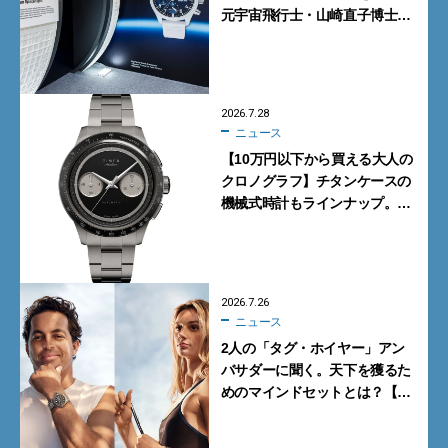
元宇宙飛行士・山崎直子博士に
よるトークショーも実施
2026.7.28
ニュース
【10万円以下から買える大人の
クロノグラフ】チタンケースの
機械式時計もラインナップ。タ
イメックスの本気が詰まった新
作が買い！
2026.7.26
ニュース
2人の「タグ・ホイヤー」アン
バサダーに聞く。天下を獲るた
めのマインドセットとは？【イ
ンタビュー】