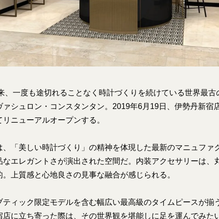
業以来、一度も途切れることなく時計づくりを続けている世界最古
ァシュロン・コンスタンタン。2019年6月19日、伊勢丹新宿
てリニューアルオープンする。
は、「美しい時計づくり」の精神を体現した最新のマニュファ
品なエレガントさが演出された空間だ。内装アクセサリーは、
的。上質感と心地良さの見事な融合が感じられる。
ブティック限定モデルを含む幅広い最高級のタイムピースが揃
宿店に立ち寄った際は、その世界観を堪能しに足を運んでみた