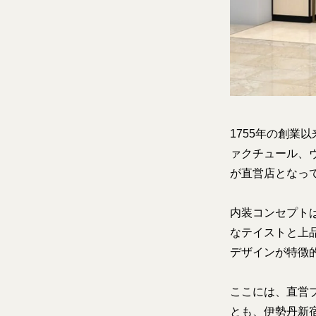
1755年の創
ァクチュール、ヴ
が直営店となっ
内装コンセプト
なテイストと上
デザインが特徴
ここには、直営
とも、伊勢丹新