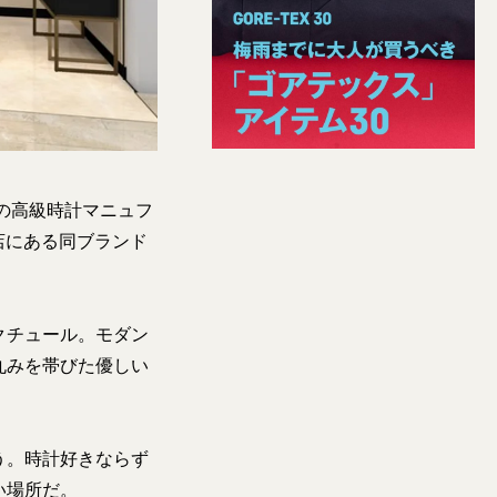
の高級時計マニュフ
店にある同ブランド
クチュール。モダン
丸みを帯びた優しい
う。時計好きならず
い場所だ。