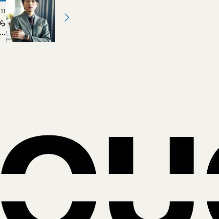
.11
ら
働
選