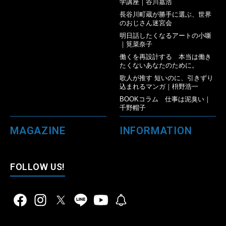
学講座｜谷川嘉浩
長谷川町蔵が勝手に選ぶ、世界
のおじさん迷宮会
明日話したくなるアートの小噺
｜筧菜奈子
働くを再設計する 本当は働き
たくないあなたのために。
歌人が推す 短いのに、引きずり
込まれるマンガ｜枡野浩一
BOOKコラム 仕事は泥臭い｜
千野帽子
MAGAZINE
INFORMATION
FOLLOW US!