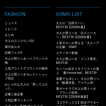
FASHION
UOMO LIST
ニュース
大人の「吉田カバン」
BEST30【2026年夏】
トピック
大人が買うべき「白スニーカ
まとめ
ー」BEST30【2026年夏】
大人のユニクロ／GU
人気サロンが考える「大人ヘア
展示会ルポ
の正解」SNAP
試着フェス®︎
エディター私物
大人が買うべきハイブランド小
大人が選ぶべき「メンズ香水」
物
BEST30
人気アウトドアブランドの新作
モンベル好きスタイリストが選
ぶ 「夏のmont-bell」BEST30
大人が買うべきセレクトショッ
プ別注
真夏でも涼しい。大人が買うべ
き「酷暑対策」アイテム30
おしゃれな大人の「買ってよか
った」
夏ボーナスで大人が買うべき
「ブランド財布」
定番と新定番
BEST30【2026年最新】
人気記事ランキング
【ゴアテックス】防水アウター