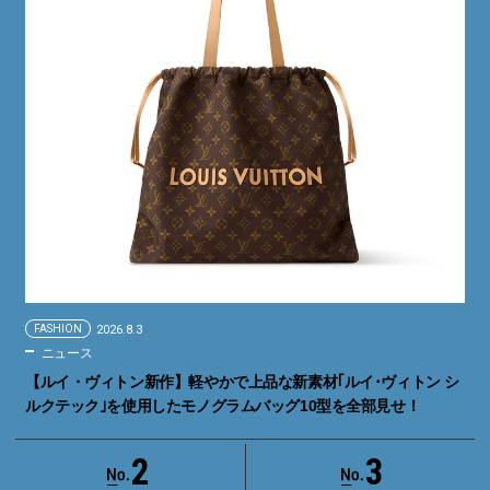
FASHION
2026.8.3
ニュース
【ルイ・ヴィトン新作】軽やかで上品な新素材｢ルイ･ヴィトン シ
ルクテック｣を使用したモノグラムバッグ10型を全部見せ！
2
3