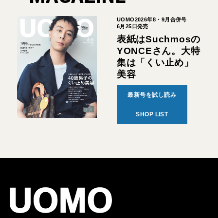
UOMO2026年8・9月合併号
6月25日発売
表紙はSuchmosの
YONCEさん。大特
集は「くい止め」
美容
最新号を試し読み
SHOP LIST