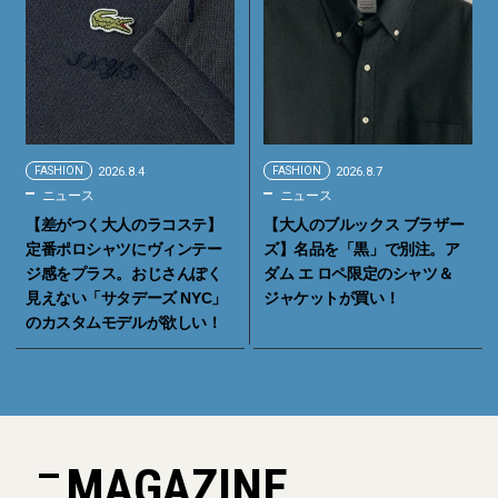
FASHION
2026.8.4
FASHION
2026.8.7
ニュース
ニュース
【差がつく大人のラコステ】
【大人のブルックス ブラザー
定番ポロシャツにヴィンテー
ズ】名品を「黒」で別注。ア
ジ感をプラス。おじさんぽく
ダム エ ロペ限定のシャツ＆
見えない「サタデーズ NYC」
ジャケットが買い！
のカスタムモデルが欲しい！
MAGAZINE