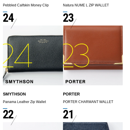
Pebbled Calfskin Money Clip
Natura NUME L ZIP WALLET
24
23
SMYTHSON
PORTER
Panama Leather Zip Wallet
PORTER CHARMANT WALLET
22
21