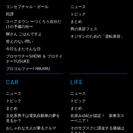
コンセプチャル・ガール
ニュース
民譚
トピック
スペアタウン 〜つくろう自分だ
まとめ
けの予備の街〜
男の美容フェス
柳さん ごはんですよ
オジサンのための「逆転美容」
答えのない問い
今日もまたそんな日
プロサウナーSHOW ＆ プロテイ
ナーYUSUKE
プロゴルファー! HIKARU
CAR
LIFE
ニュース
ニュース
トピック
トピック
まとめ
まとめ
文化系男子は電気自動車の夢を
在原みゆ紀が認定！ 新東京ス
見るか？
ーベニア！
おしゃれな大人が乗るクルマ
そのサブスクに課金する価値は