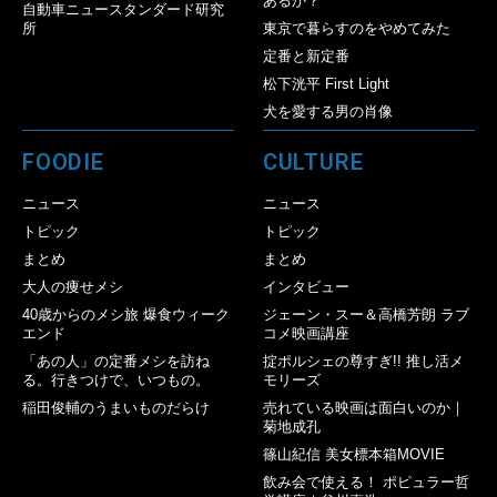
あるか？
自動車ニュースタンダード研究
所
東京で暮らすのをやめてみた
定番と新定番
松下洸平 First Light
犬を愛する男の肖像
FOODIE
CULTURE
ニュース
ニュース
トピック
トピック
まとめ
まとめ
大人の痩せメシ
インタビュー
40歳からのメシ旅 爆食ウィーク
ジェーン・スー＆高橋芳朗 ラブ
エンド
コメ映画講座
「あの人」の定番メシを訪ね
掟ポルシェの尊すぎ!! 推し活メ
る。行きつけで、いつもの。
モリーズ
稲田俊輔のうまいものだらけ
売れている映画は面白いのか｜
菊地成孔
篠山紀信 美女標本箱MOVIE
飲み会で使える！ ポピュラー哲