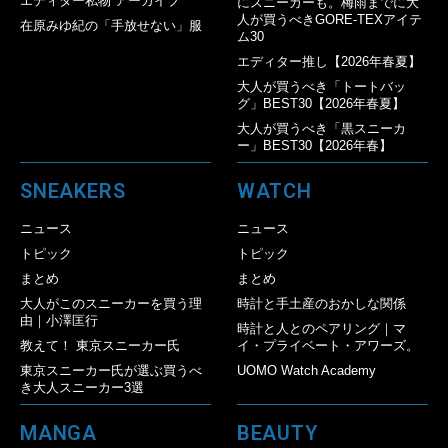
エディター私物 アーカイブ
にスニーカーも。梅雨までに大
人が買うべきGORE-TEXアイテ
在原みゆ紀の「手放せない」服
ム30
エディター推し【2026年春夏】
大人が買うべき「トートバッ
グ」BEST30【2026年春夏】
大人が買うべき「黒スニーカ
ー」BEST30【2026年春】
SNEAKERS
WATCH
ニュース
ニュース
トピック
トピック
まとめ
まとめ
大人がこのスニーカーを買う理
時計と手土産のおかしな関係
由｜小澤匡行
時計と人とのペアリング｜マ
教えて！ 東京スニーカー氏
イ・プライベート・アワーズ。
東京スニーカー氏が選ぶ買うべ
UOMO Watch Academy
き大人スニーカー3選
MANGA
BEAUTY