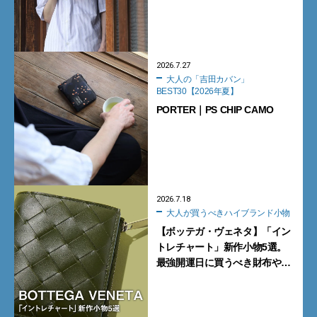
2026.7.27
大人の「吉田カバン」
BEST30【2026年夏】
PORTER｜PS CHIP CAMO
2026.7.18
大人が買うべきハイブランド小物
【ボッテガ・ヴェネタ】「イン
トレチャート」新作小物5選。
最強開運日に買うべき財布や新
型トートバッグ、デッキシュー
ズに注目