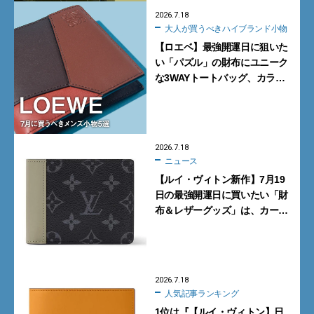
2026.7.18
大人が買うべきハイブランド小物
【ロエベ】最強開運日に狙いた
い「パズル」の財布にユニーク
な3WAYトートバッグ、カラフ
ルな新型スニーカー…7月に買
うべきメンズ小物5選
2026.7.18
ニュース
【ルイ・ヴィトン新作】7月19
日の最強開運日に買いたい「財
布＆レザーグッズ」は、カーキ
グリーンがシックな「モノグラ
ム・エクリプス」
2026.7.18
人気記事ランキング
1位は『【ルイ・ヴィトン】日