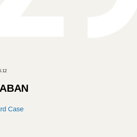
.12
KABAN
ard Case