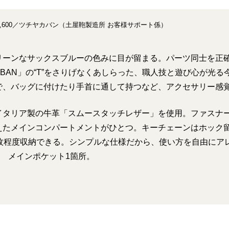
,600／ツチヤカバン（土屋鞄製造所 お客様サポート係）
リーンなサックスブルーの色みに目が留まる。パーツ同士を正
 KABAN」の“T”をさりげなくあしらった、職人技と遊び心が光
で、バッグに付けたり手首に通して持つなど、アクセサリー感
イタリア製の牛革「スムースタッチレザー」を使用。ファスナ
えたメインコンパートメントがひとつ。キーチェーンはホック
0枚程度収納できる。シンプルな仕様だから、使い方を自由にア
cm メインポケット1箇所。