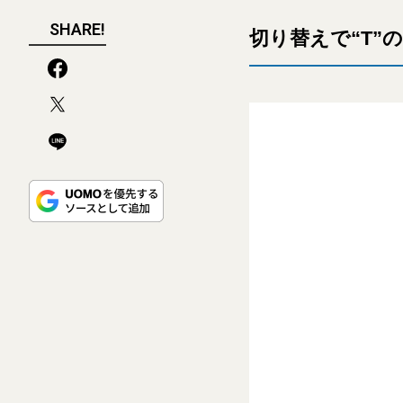
SHARE!
切り替えで“T”