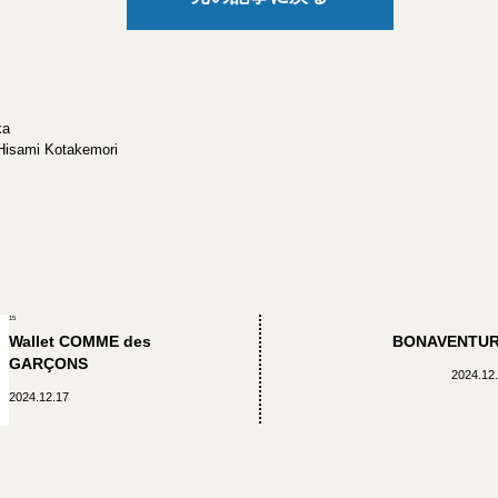
ka
Hisami Kotakemori
15
Wallet COMME des
BONAVENTU
GARÇONS
2024.12
2024.12.17