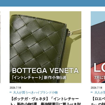
2026.7.18
2026.7.18
大人が買うべきハイブランド小物
大人が
【ボッテガ・ヴェネタ】「イントレチャー
【ロエ
ト」新作小物5選。最強開運日に買うべき財
ル」の財