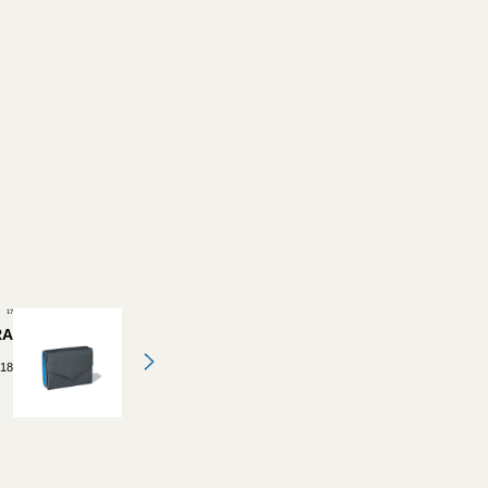
17
RA
.18