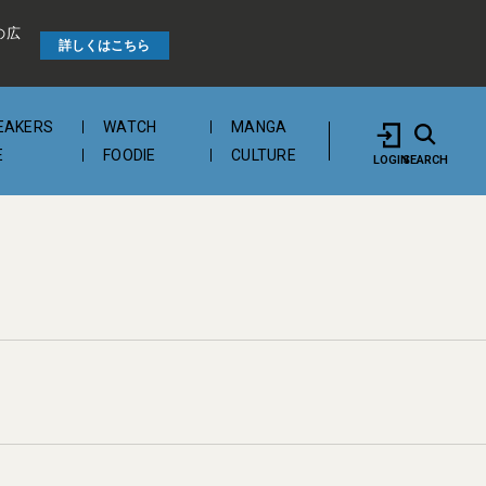
の広
詳しくはこちら
EAKERS
WATCH
MANGA
E
FOODIE
CULTURE
LOGIN
SEARCH