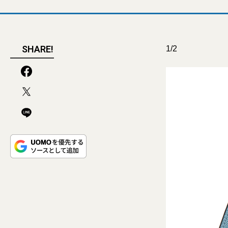
SHARE!
1/2