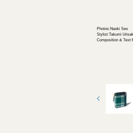
Photos:Naoki Seo
Stylist:Takumi Urisa
Composition & Text: