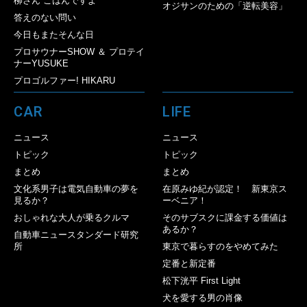
柳さん ごはんですよ
オジサンのための「逆転美容」
答えのない問い
今日もまたそんな日
プロサウナーSHOW ＆ プロテイ
ナーYUSUKE
プロゴルファー! HIKARU
CAR
LIFE
ニュース
ニュース
トピック
トピック
まとめ
まとめ
文化系男子は電気自動車の夢を
在原みゆ紀が認定！ 新東京ス
見るか？
ーベニア！
おしゃれな大人が乗るクルマ
そのサブスクに課金する価値は
あるか？
自動車ニュースタンダード研究
所
東京で暮らすのをやめてみた
定番と新定番
松下洸平 First Light
犬を愛する男の肖像