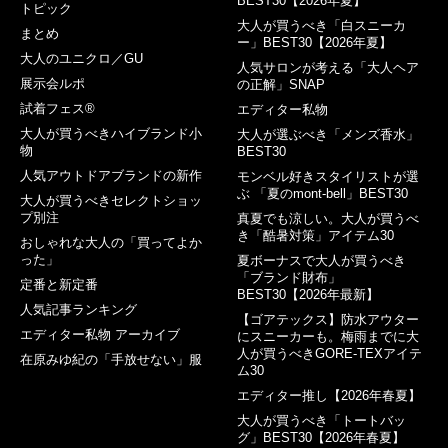
BEST30【2026年夏】
トピック
大人が買うべき「白スニーカ
まとめ
ー」BEST30【2026年夏】
大人のユニクロ／GU
人気サロンが考える「大人ヘア
展示会ルポ
の正解」SNAP
試着フェス®︎
エディター私物
大人が買うべきハイブランド小
大人が選ぶべき「メンズ香水」
物
BEST30
人気アウトドアブランドの新作
モンベル好きスタイリストが選
ぶ 「夏のmont-bell」BEST30
大人が買うべきセレクトショッ
プ別注
真夏でも涼しい。大人が買うべ
き「酷暑対策」アイテム30
おしゃれな大人の「買ってよか
った」
夏ボーナスで大人が買うべき
「ブランド財布」
定番と新定番
BEST30【2026年最新】
人気記事ランキング
【ゴアテックス】防水アウター
エディター私物 アーカイブ
にスニーカーも。梅雨までに大
人が買うべきGORE-TEXアイテ
在原みゆ紀の「手放せない」服
ム30
エディター推し【2026年春夏】
大人が買うべき「トートバッ
グ」BEST30【2026年春夏】