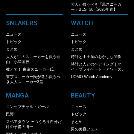
大人が買うべき「黒スニーカ
ー」BEST30【2026年春】
SNEAKERS
WATCH
ニュース
ニュース
トピック
トピック
まとめ
まとめ
大人がこのスニーカーを買う理
時計と手土産のおかしな関係
由｜小澤匡行
時計と人とのペアリング｜マ
教えて！ 東京スニーカー氏
イ・プライベート・アワーズ。
東京スニーカー氏が選ぶ買うべ
UOMO Watch Academy
き大人スニーカー3選
MANGA
BEAUTY
コンセプチャル・ガール
ニュース
民譚
トピック
スペアタウン 〜つくろう自分だ
まとめ
けの予備の街〜
男の美容フェス