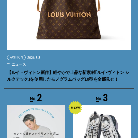
FASHION
2026.8.3
ニュース
【ルイ・ヴィトン新作】軽やかで上品な新素材｢ルイ･ヴィトン シ
ルクテック｣を使用したモノグラムバッグ10型を全部見せ！
2
3