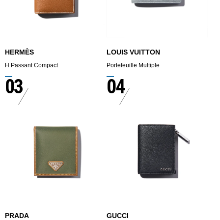
HERMÈS
LOUIS VUITTON
H Passant Compact
Portefeuille Multiple
03
04
PRADA
GUCCI