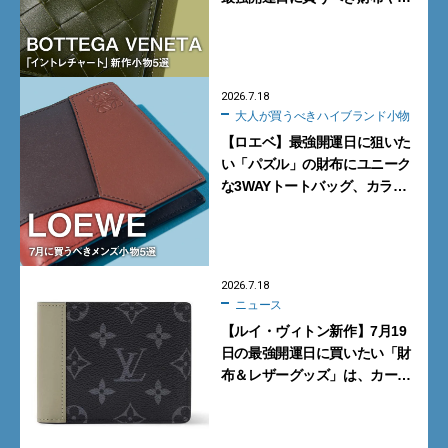
型トートバッグ、デッキシュー
ズに注目
2026.7.18
大人が買うべきハイブランド小物
【ロエベ】最強開運日に狙いた
い「パズル」の財布にユニーク
な3WAYトートバッグ、カラフ
ルな新型スニーカー…7月に買
うべきメンズ小物5選
2026.7.18
ニュース
【ルイ・ヴィトン新作】7月19
日の最強開運日に買いたい「財
布＆レザーグッズ」は、カーキ
グリーンがシックな「モノグラ
ム・エクリプス」