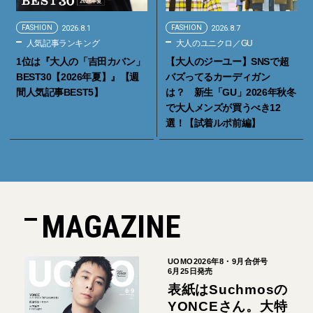
FASHION
2026.8.1
FASHION
2026.8.7
人気記事ランキング
大人のユニクロ／GU
1位は『大人の「吉田カバン」
【大人のジーユー】SNSで超
BEST30【2026年夏】』【週
バズってるカーディガン
間人気記事BEST5】
は？ 新生「GU」2026年秋冬
で大人メンズが買うべき12
選！【試着ルポ前編】
MAGAZINE
UOMO2026年8・9月合併号
6月25日発売
表紙はSuchmosの
YONCEさん。大特