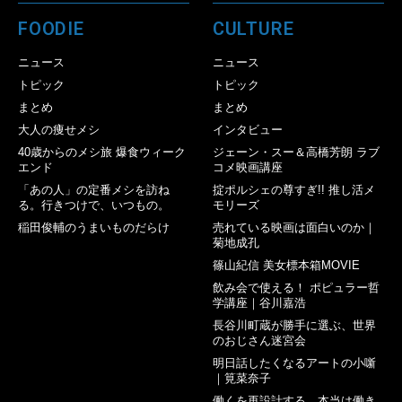
FOODIE
CULTURE
ニュース
ニュース
トピック
トピック
まとめ
まとめ
大人の痩せメシ
インタビュー
40歳からのメシ旅 爆食ウィーク
ジェーン・スー＆高橋芳朗 ラブ
エンド
コメ映画講座
「あの人」の定番メシを訪ね
掟ポルシェの尊すぎ!! 推し活メ
る。行きつけで、いつもの。
モリーズ
稲田俊輔のうまいものだらけ
売れている映画は面白いのか｜
菊地成孔
篠山紀信 美女標本箱MOVIE
飲み会で使える！ ポピュラー哲
学講座｜谷川嘉浩
長谷川町蔵が勝手に選ぶ、世界
のおじさん迷宮会
明日話したくなるアートの小噺
｜筧菜奈子
働くを再設計する 本当は働き