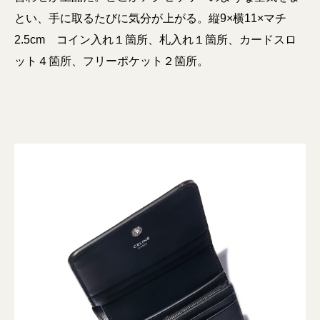
とい、手に取るたびに気分が上がる。縦9×横11×マチ
2.5cm コイン入れ１箇所、札入れ１箇所、カードスロ
ット４箇所、フリーポケット２箇所。