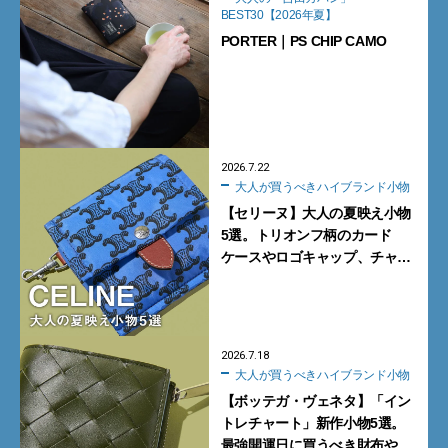
BEST30【2026年夏】
PORTER｜PS CHIP CAMO
2026.7.22
大人が買うべきハイブランド小物
【セリーヌ】大人の夏映え小物
5選。トリオンフ柄のカード
ケースやロゴキャップ、チャー
ム付きバッグに注目
【CELINE】
2026.7.18
大人が買うべきハイブランド小物
【ボッテガ・ヴェネタ】「イン
トレチャート」新作小物5選。
最強開運日に買うべき財布や新