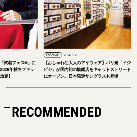
FASHION
2026.7.24
FASHION
2026.7.29
2026年9月5日・6日開催。「試着フェス®︎」に
【おしゃれな大人の
読者の皆さまをご招待。【2026年秋冬ファッ
ピジ」が国内初の旗
ション＆美容アイテム試し放題】
にオープン。日本限
RECOMMENDED