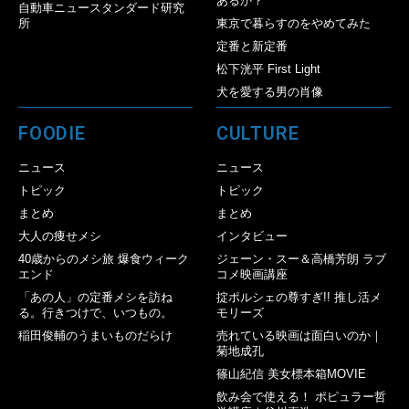
あるか？
自動車ニュースタンダード研究
所
東京で暮らすのをやめてみた
定番と新定番
松下洸平 First Light
犬を愛する男の肖像
FOODIE
CULTURE
ニュース
ニュース
トピック
トピック
まとめ
まとめ
大人の痩せメシ
インタビュー
40歳からのメシ旅 爆食ウィーク
ジェーン・スー＆高橋芳朗 ラブ
エンド
コメ映画講座
「あの人」の定番メシを訪ね
掟ポルシェの尊すぎ!! 推し活メ
る。行きつけで、いつもの。
モリーズ
稲田俊輔のうまいものだらけ
売れている映画は面白いのか｜
菊地成孔
篠山紀信 美女標本箱MOVIE
飲み会で使える！ ポピュラー哲