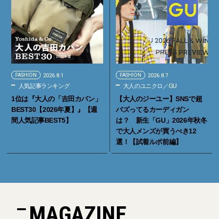
FASHION
2026.8.1
FASHION
2026.8.7
人気記事ランキング
大人のユニクロ／GU
1位は『大人の「吉田カバン」
【大人のジーユー】SNSで超
BEST30【2026年夏】』【週
バズってるカーディガン
間人気記事BEST5】
は？ 新生「GU」2026年秋冬
で大人メンズが買うべき12
選！【試着ルポ前編】
MAGAZINE