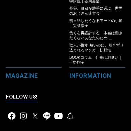
学講座｜谷川嘉浩
長谷川町蔵が勝手に選ぶ、世界
のおじさん迷宮会
明日話したくなるアートの小噺
｜筧菜奈子
働くを再設計する 本当は働き
たくないあなたのために。
歌人が推す 短いのに、引きずり
込まれるマンガ｜枡野浩一
BOOKコラム 仕事は泥臭い｜
千野帽子
MAGAZINE
INFORMATION
FOLLOW US!