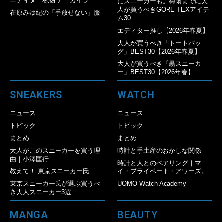
エディター私物 アーカイブ
にスニーカーも。梅雨までに大
人が買うべきGORE-TEXアイテ
在原みゆ紀の「手放せない」服
ム30
エディター推し【2026年春夏】
大人が買うべき「トートバッ
グ」BEST30【2026年春夏】
大人が買うべき「黒スニーカ
ー」BEST30【2026年春】
SNEAKERS
WATCH
ニュース
ニュース
トピック
トピック
まとめ
まとめ
大人がこのスニーカーを買う理
時計と手土産のおかしな関係
由｜小澤匡行
時計と人とのペアリング｜マ
教えて！ 東京スニーカー氏
イ・プライベート・アワーズ。
東京スニーカー氏が選ぶ買うべ
UOMO Watch Academy
き大人スニーカー3選
MANGA
BEAUTY