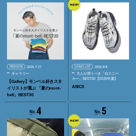
FASHION
2026.7.27
UOMO LIST
2026.8.8
ギャラリー
大人が買うべき「白スニー
カー」BEST30【2026年夏】
【Gallery】モンベル好きスタ
ASICS
イリストが選ぶ 「夏のmont-
bell」BEST30
4
5