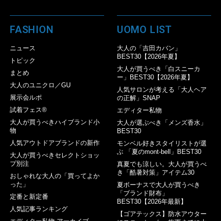
FASHION
UOMO LIST
ニュース
大人の「吉田カバン」
BEST30【2026年夏】
トピック
大人が買うべき「白スニーカ
まとめ
ー」BEST30【2026年夏】
大人のユニクロ／GU
人気サロンが考える「大人ヘア
展示会ルポ
の正解」SNAP
試着フェス®︎
エディター私物
大人が買うべきハイブランド小
大人が選ぶべき「メンズ香水」
物
BEST30
人気アウトドアブランドの新作
モンベル好きスタイリストが選
ぶ 「夏のmont-bell」BEST30
大人が買うべきセレクトショッ
プ別注
真夏でも涼しい。大人が買うべ
き「酷暑対策」アイテム30
おしゃれな大人の「買ってよか
った」
夏ボーナスで大人が買うべき
「ブランド財布」
定番と新定番
BEST30【2026年最新】
人気記事ランキング
【ゴアテックス】防水アウター