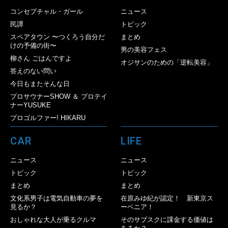
コンセプチャル・ガール
ニュース
民譚
トピック
スペアタウン 〜つくろう自分だ
まとめ
けの予備の街〜
男の美容フェス
柳さん ごはんですよ
オジサンのための「逆転美容」
答えのない問い
今日もまたそんな日
プロサウナーSHOW ＆ プロテイ
ナーYUSUKE
プロゴルファー! HIKARU
CAR
LIFE
ニュース
ニュース
トピック
トピック
まとめ
まとめ
文化系男子は電気自動車の夢を
在原みゆ紀が認定！ 新東京ス
見るか？
ーベニア！
おしゃれな大人が乗るクルマ
そのサブスクに課金する価値は