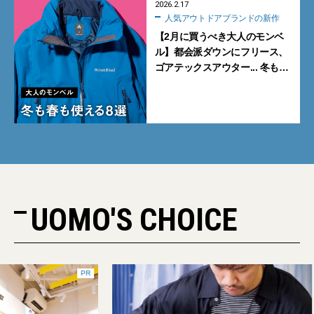
2026.2.17
人気アウトドアブランドの新作
【2月に買うべき大人のモンベ
ル】都会派ダウンにフリース、
ゴアテックスアウター... 冬も春
も使える8選【mont-bell】
UOMO'S CHOICE
PR