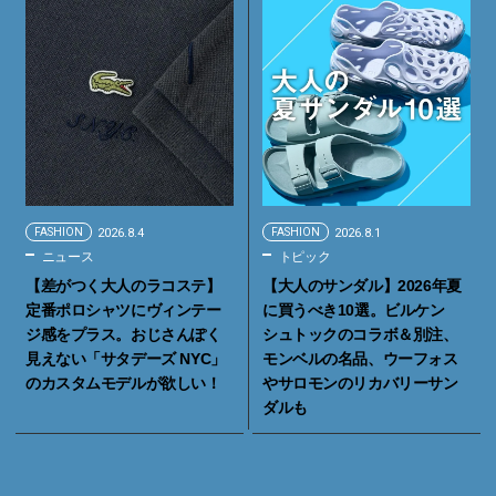
FASHION
2026.8.4
FASHION
2026.8.1
ニュース
トピック
【差がつく大人のラコステ】
【大人のサンダル】2026年夏
定番ポロシャツにヴィンテー
に買うべき10選。ビルケン
ジ感をプラス。おじさんぽく
シュトックのコラボ＆別注、
見えない「サタデーズ NYC」
モンベルの名品、ウーフォス
のカスタムモデルが欲しい！
やサロモンのリカバリーサン
ダルも