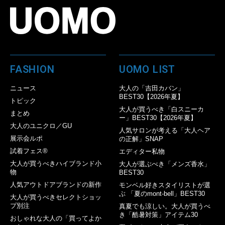
FASHION
UOMO LIST
ニュース
大人の「吉田カバン」
BEST30【2026年夏】
トピック
大人が買うべき「白スニーカ
まとめ
ー」BEST30【2026年夏】
大人のユニクロ／GU
人気サロンが考える「大人ヘア
展示会ルポ
の正解」SNAP
試着フェス®︎
エディター私物
大人が買うべきハイブランド小
大人が選ぶべき「メンズ香水」
物
BEST30
人気アウトドアブランドの新作
モンベル好きスタイリストが選
ぶ 「夏のmont-bell」BEST30
大人が買うべきセレクトショッ
プ別注
真夏でも涼しい。大人が買うべ
き「酷暑対策」アイテム30
おしゃれな大人の「買ってよか