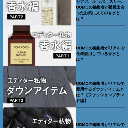
シアガ、ル ラボ、スリー...
UOMOの編集者が最近出会
ったお気に入りの香水と
は？
UOMOの編集者がリアルで
長年愛用している香水と
は？
UOMOの編集者がリアルで
愛用するダウンアイテムと
は？【ファッションブラン
ド編】
UOMOの編集者がリアルで