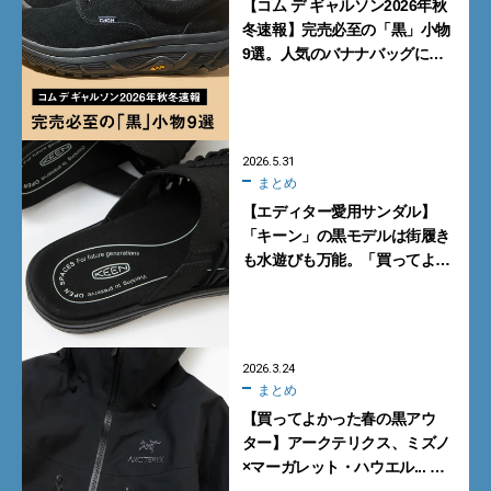
【コム デ ギャルソン2026年秋
冬速報】完売必至の「黒」小物
9選。人気のバナナバッグにハ
イブリッドスニーカー、コラボ
チャームに注目
2026.5.31
まとめ
【エディター愛用サンダル】
「キーン」の黒モデルは街履き
も水遊びも万能。「買ってよ
かった」4選
2026.3.24
まとめ
【買ってよかった春の黒アウ
ター】アークテリクス、ミズノ
×マーガレット・ハウエル... エ