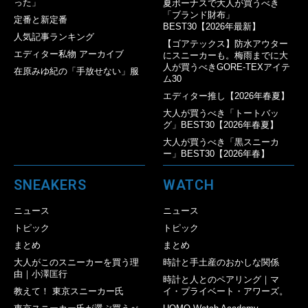
った」
夏ボーナスで大人が買うべき
「ブランド財布」
定番と新定番
BEST30【2026年最新】
人気記事ランキング
【ゴアテックス】防水アウター
エディター私物 アーカイブ
にスニーカーも。梅雨までに大
人が買うべきGORE-TEXアイテ
在原みゆ紀の「手放せない」服
ム30
エディター推し【2026年春夏】
大人が買うべき「トートバッ
グ」BEST30【2026年春夏】
大人が買うべき「黒スニーカ
ー」BEST30【2026年春】
SNEAKERS
WATCH
ニュース
ニュース
トピック
トピック
まとめ
まとめ
大人がこのスニーカーを買う理
時計と手土産のおかしな関係
由｜小澤匡行
時計と人とのペアリング｜マ
教えて！ 東京スニーカー氏
イ・プライベート・アワーズ。