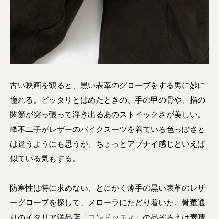
古い映画を観ると、黒い表革のグローブをする男に妙に
憧れる。ピッタリとはめたときの、手の甲の骨や、指の
関節が突っ張って浮き出るあのストイックさが美しい。
峰不二子がレザーのバイクスーツを着ている色っぽさと
は違うようにも思うが、ちょっとアブナイ感じといえば
似ている気もする。
防寒性は特に求めない、とにかく薄手の黒い表革のレザ
ーグローブを探して、メローラにたどり着いた。骨董通
りのイタリア洋品店「コンドッティ」の品ぞろえは素晴