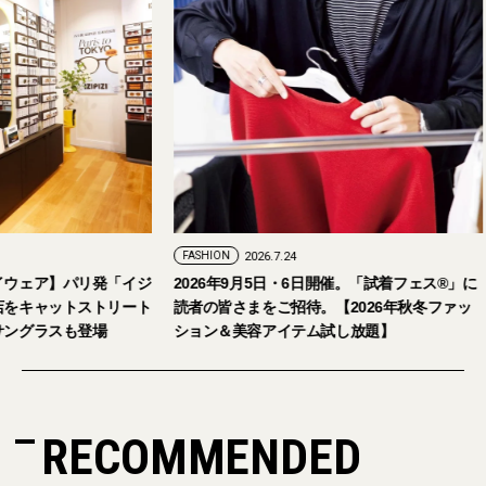
FASHION
2026.7.29
FASHION
2026.7.24
【おしゃれな大人のアイウェア】パリ発「イジ
2026年9月5日・
ピジ」が国内初の旗艦店をキャットストリート
読者の皆さまをご招
にオープン。日本限定サングラスも登場
ション＆美容アイテ
RECOMMENDED