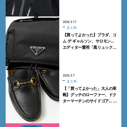
ディター愛用「黒シェルジャ
ケット」4選
2026.3.17
まとめ
【買ってよかった】プラダ、コ
ム デ ギャルソン、サロモン...
エディター愛用「黒リュック」
5選
2026.3.7
まとめ
【「買ってよかった」大人の革
靴】グッチのローファー、ドク
ターマーチンのサイドゴア... エ
ディターの愛用シューズ5選