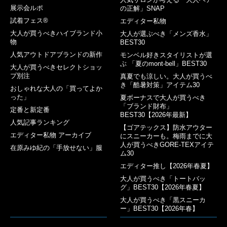
展示会ルポ
の正解」SNAP
試着フェス®︎
エディター私物
大人が買うべきハイブランド小
大人が選ぶべき「メンズ香水」
物
BEST30
人気アウトドアブランドの新作
モンベル好きスタイリストが選
ぶ 「夏のmont-bell」BEST30
大人が買うべきセレクトショッ
プ別注
真夏でも涼しい。大人が買うべ
き「酷暑対策」アイテム30
おしゃれな大人の「買ってよか
った」
夏ボーナスで大人が買うべき
「ブランド財布」
定番と新定番
BEST30【2026年最新】
人気記事ランキング
【ゴアテックス】防水アウター
エディター私物 アーカイブ
にスニーカーも。梅雨までに大
人が買うべきGORE-TEXアイテ
在原みゆ紀の「手放せない」服
ム30
エディター推し【2026年春夏】
大人が買うべき「トートバッ
グ」BEST30【2026年春夏】
大人が買うべき「黒スニーカ
ー」BEST30【2026年春】