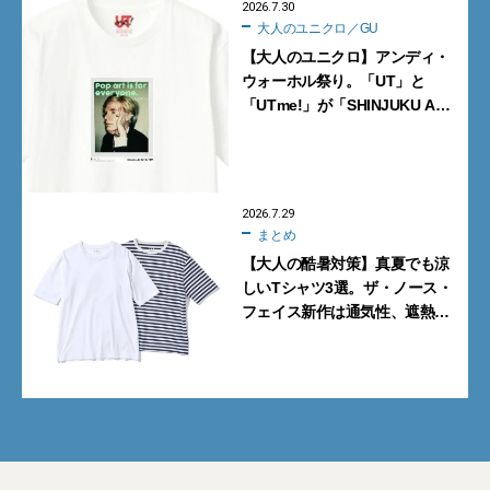
2026.7.30
大人のユニクロ／GU
【大人のユニクロ】アンディ・
ウォーホル祭り。「UT」と
「UTme!」が「SHINJUKU ART
WEEK 2026」でアートに共
振！
2026.7.29
まとめ
【大人の酷暑対策】真夏でも涼
しいTシャツ3選。ザ・ノース・
フェイス新作は通気性、遮熱
性、UVカットの全部入り！