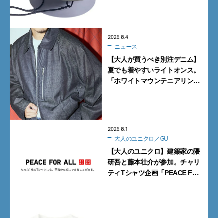
買うべき3選
2026.8.4
ニュース
【大人が買うべき別注デニム】
夏でも着やすいライトオンス。
「ホワイトマウンテニアリン
グ」と「エカル」の初コラボ全
5型に注目
2026.8.1
大人のユニクロ／GU
【大人のユニクロ】建築家の隈
研吾と藤本壮介が参加。チャリ
ティTシャツ企画「PEACE FOR
ALL」新作【9月17日発売】