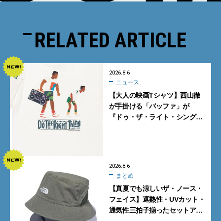
RELATED ARTICLE
2026.8.6
ニュース
【大人の映画Tシャツ】西山徹
が手掛ける「バッファ」が
『ドゥ・ザ・ライト・シング』
とコラボ！【8月8日発売】
2026.8.6
まとめ
【真夏でも涼しいザ・ノース・
フェイス】遮熱性・UVカット・
通気性三拍子揃ったセットアッ
プに大注目。酷暑対策に大人が