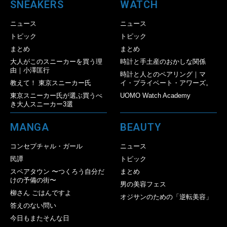
SNEAKERS
WATCH
ニュース
ニュース
トピック
トピック
まとめ
まとめ
大人がこのスニーカーを買う理
時計と手土産のおかしな関係
由｜小澤匡行
時計と人とのペアリング｜マ
教えて！ 東京スニーカー氏
イ・プライベート・アワーズ。
東京スニーカー氏が選ぶ買うべ
UOMO Watch Academy
き大人スニーカー3選
MANGA
BEAUTY
コンセプチャル・ガール
ニュース
民譚
トピック
スペアタウン 〜つくろう自分だ
まとめ
けの予備の街〜
男の美容フェス
柳さん ごはんですよ
オジサンのための「逆転美容」
答えのない問い
今日もまたそんな日