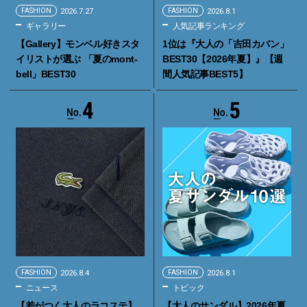
FASHION
2026.7.27
FASHION
2026.8.1
ギャラリー
人気記事ランキング
【Gallery】モンベル好きスタ
1位は『大人の「吉田カバン」
イリストが選ぶ 「夏のmont-
BEST30【2026年夏】』【週
bell」BEST30
間人気記事BEST5】
4
5
FASHION
2026.8.4
FASHION
2026.8.1
ニュース
トピック
【差がつく大人のラコステ】
【大人のサンダル】2026年夏