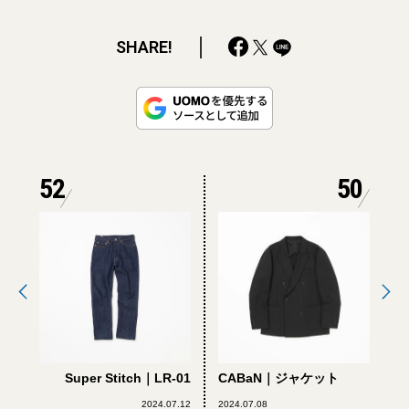
SHARE!
52
50
Super Stitch｜LR-01
CABaN｜ジャケット
2024.07.12
2024.07.08