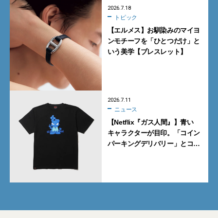
2026.7.18
トピック
【エルメス】お馴染みのマイヨ
ンモチーフを「ひとつだけ」と
いう美学【ブレスレット】
2026.7.11
ニュース
【Netflix『ガス人間』】青い
キャラクターが目印。「コイン
パーキングデリバリー」とコラ
ボした全3型のTシャツが欲しい