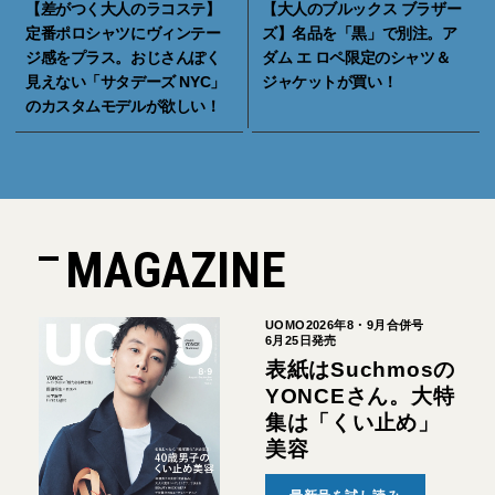
【差がつく大人のラコステ】
【大人のブルックス ブラザー
定番ポロシャツにヴィンテー
ズ】名品を「黒」で別注。ア
ジ感をプラス。おじさんぽく
ダム エ ロペ限定のシャツ＆
見えない「サタデーズ NYC」
ジャケットが買い！
のカスタムモデルが欲しい！
MAGAZINE
UOMO2026年8・9月合併号
6月25日発売
表紙はSuchmosの
YONCEさん。大特
集は「くい止め」
美容