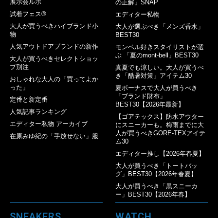
展示会ルポ
の正解」SNAP
試着フェス®︎
エディター私物
大人が買うべきハイブランド小
大人が選ぶべき「メンズ香水」
物
BEST30
人気アウトドアブランドの新作
モンベル好きスタイリストが選
ぶ 「夏のmont-bell」BEST30
大人が買うべきセレクトショッ
プ別注
真夏でも涼しい。大人が買うべ
き「酷暑対策」アイテム30
おしゃれな大人の「買ってよか
った」
夏ボーナスで大人が買うべき
「ブランド財布」
定番と新定番
BEST30【2026年最新】
人気記事ランキング
【ゴアテックス】防水アウター
エディター私物 アーカイブ
にスニーカーも。梅雨までに大
人が買うべきGORE-TEXアイテ
在原みゆ紀の「手放せない」服
ム30
エディター推し【2026年春夏】
大人が買うべき「トートバッ
グ」BEST30【2026年春夏】
大人が買うべき「黒スニーカ
ー」BEST30【2026年春】
SNEAKERS
WATCH