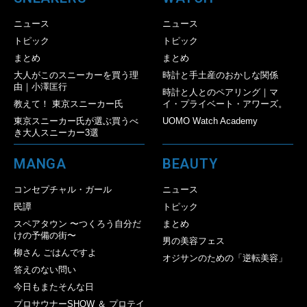
ニュース
ニュース
トピック
トピック
まとめ
まとめ
大人がこのスニーカーを買う理
時計と手土産のおかしな関係
由｜小澤匡行
時計と人とのペアリング｜マ
教えて！ 東京スニーカー氏
イ・プライベート・アワーズ。
東京スニーカー氏が選ぶ買うべ
UOMO Watch Academy
き大人スニーカー3選
MANGA
BEAUTY
コンセプチャル・ガール
ニュース
民譚
トピック
スペアタウン 〜つくろう自分だ
まとめ
けの予備の街〜
男の美容フェス
柳さん ごはんですよ
オジサンのための「逆転美容」
答えのない問い
今日もまたそんな日
プロサウナーSHOW ＆ プロテイ