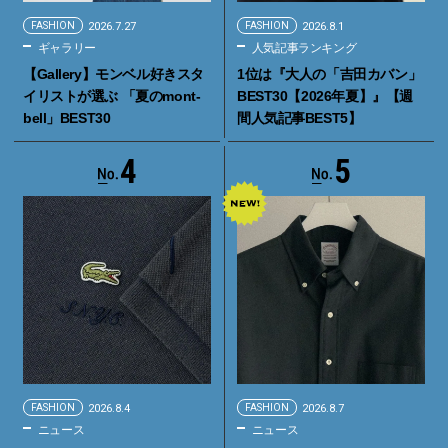
FASHION
2026.7.27
FASHION
2026.8.1
ギャラリー
人気記事ランキング
【Gallery】モンベル好きスタ
1位は『大人の「吉田カバン」
イリストが選ぶ 「夏のmont-
BEST30【2026年夏】』【週
bell」BEST30
間人気記事BEST5】
4
5
FASHION
2026.8.4
FASHION
2026.8.7
ニュース
ニュース