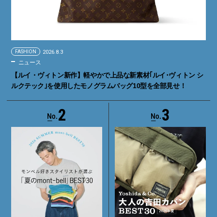
FASHION
2026.8.3
ニュース
【ルイ・ヴィトン新作】軽やかで上品な新素材｢ルイ･ヴィトン シ
ルクテック｣を使用したモノグラムバッグ10型を全部見せ！
2
3