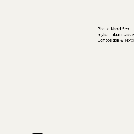
Photos:Naoki Seo
Stylist:Takumi Urisa
Composition & Text: