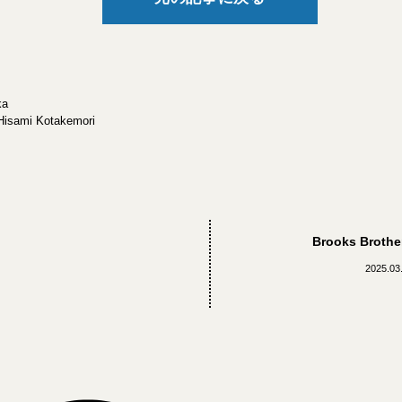
ka
Hisami Kotakemori
Brooks Brothe
2025.03