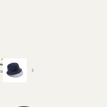
02
rs
.11