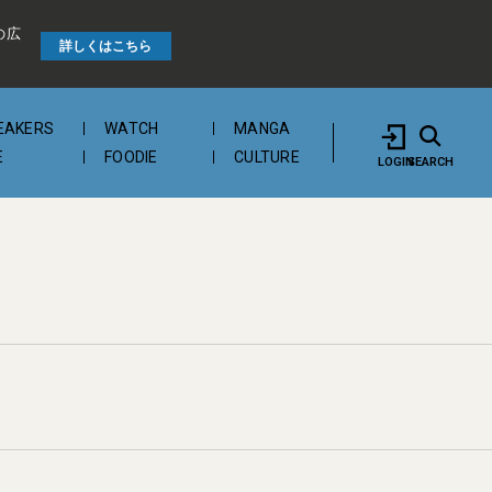
の広
詳しくはこちら
EAKERS
WATCH
MANGA
E
FOODIE
CULTURE
LOGIN
SEARCH