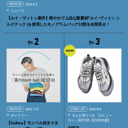
FASHION
2026.8.3
ニュース
【ルイ・ヴィトン新作】軽やかで上品な新素材｢ルイ･ヴィトン シ
ルクテック｣を使用したモノグラムバッグ10型を全部見せ！
2
3
FASHION
2026.7.27
UOMO LIST
2026.8.8
ギャラリー
大人が買うべき「白スニー
カー」BEST30【2026年夏】
【Gallery】モンベル好きスタ
ASICS