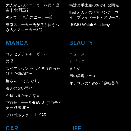
大人がこのスニーカーを買う理
時計と手土産のおかしな関係
由｜小澤匡行
時計と人とのペアリング｜マ
教えて！ 東京スニーカー氏
イ・プライベート・アワーズ。
東京スニーカー氏が選ぶ買うべ
UOMO Watch Academy
き大人スニーカー3選
MANGA
BEAUTY
コンセプチャル・ガール
ニュース
民譚
トピック
スペアタウン 〜つくろう自分だ
まとめ
けの予備の街〜
男の美容フェス
柳さん ごはんですよ
オジサンのための「逆転美容」
答えのない問い
今日もまたそんな日
プロサウナーSHOW ＆ プロテイ
ナーYUSUKE
プロゴルファー! HIKARU
CAR
LIFE