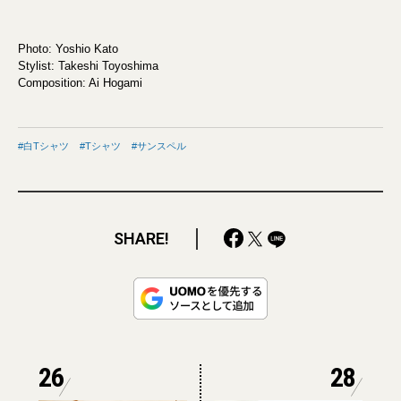
Photo: Yoshio Kato
Stylist: Takeshi Toyoshima
Composition: Ai Hogami
白Tシャツ
Tシャツ
サンスペル
SHARE!
26
28