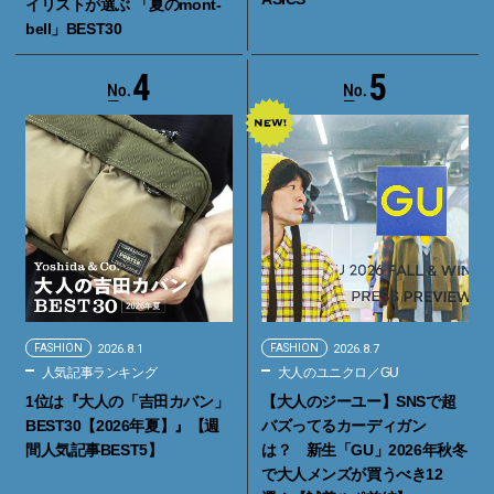
イリストが選ぶ 「夏のmont-
bell」BEST30
4
5
FASHION
2026.8.1
FASHION
2026.8.7
人気記事ランキング
大人のユニクロ／GU
1位は『大人の「吉田カバン」
【大人のジーユー】SNSで超
BEST30【2026年夏】』【週
バズってるカーディガン
間人気記事BEST5】
は？ 新生「GU」2026年秋冬
で大人メンズが買うべき12