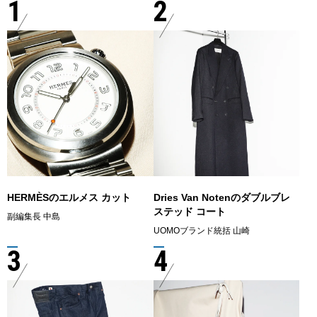
1
2
HERMÈSのエルメス カット
Dries Van Notenのダブルブレ
ステッド コート
副編集長 中島
UOMOブランド統括 山崎
3
4