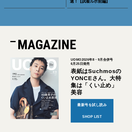
選！【試着ルポ前編】
MAGAZINE
UOMO2026年8・9月合併号
6月25日発売
表紙はSuchmosの
YONCEさん。大特
集は「くい止め」
美容
最新号を試し読み
SHOP LIST