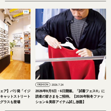
PR
FASHION
2026.7.29
FASHION
2026.7.24
【おしゃれな大人のアイウェア】パリ発「イジ
2026年9月5日・
ピジ」が国内初の旗艦店をキャットストリート
読者の皆さまをご招
にオープン。日本限定サングラスも登場
ション＆美容アイテ