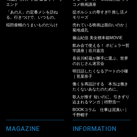
エンド
コメ映画講座
「あの人」の定番メシを訪ね
掟ポルシェの尊すぎ!! 推し活メ
る。行きつけで、いつもの。
モリーズ
稲田俊輔のうまいものだらけ
売れている映画は面白いのか｜
菊地成孔
篠山紀信 美女標本箱MOVIE
飲み会で使える！ ポピュラー哲
学講座｜谷川嘉浩
長谷川町蔵が勝手に選ぶ、世界
のおじさん迷宮会
明日話したくなるアートの小噺
｜筧菜奈子
働くを再設計する 本当は働き
たくないあなたのために。
歌人が推す 短いのに、引きずり
込まれるマンガ｜枡野浩一
BOOKコラム 仕事は泥臭い｜
千野帽子
MAGAZINE
INFORMATION