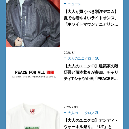
ニュース
【大人が買うべき別注デニム】
夏でも着やすいライトオンス。
「ホワイトマウンテニアリン
グ」と「エカル」の初コラボ全
5型に注目
2026.8.1
大人のユニクロ／GU
【大人のユニクロ】建築家の隈
研吾と藤本壮介が参加。チャリ
ティTシャツ企画「PEACE FOR
ALL」新作【9月17日発売】
2026.7.30
大人のユニクロ／GU
【大人のユニクロ】アンディ・
ウォーホル祭り。「UT」と