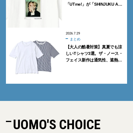
「UTme!」が「SHINJUKU ART
WEEK 2026」でアートに共
振！
2026.7.29
まとめ
【大人の酷暑対策】真夏でも涼
しいTシャツ3選。ザ・ノース・
フェイス新作は通気性、遮熱
性、UVカットの全部入り！
UOMO'S CHOICE