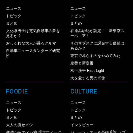
ニュース
ニュース
トピック
トピック
まとめ
まとめ
文化系男子は電気自動車の夢を
在原みゆ紀が認定！ 新東京ス
見るか？
ーベニア！
おしゃれな大人が乗るクルマ
そのサブスクに課金する価値は
あるか？
自動車ニュースタンダード研究
所
東京で暮らすのをやめてみた
定番と新定番
松下洸平 First Light
犬を愛する男の肖像
FOODIE
CULTURE
ニュース
ニュース
トピック
トピック
まとめ
まとめ
大人の痩せメシ
インタビュー
40歳からのメシ旅 爆食ウィーク
ジェーン・スー＆高橋芳朗 ラブ