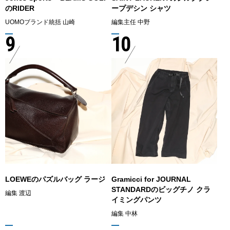
のRIDER
ープデシン シャツ
UOMOブランド統括 山崎
編集主任 中野
9
10
LOEWEのパズルバッグ ラージ
Gramicci for JOURNAL
STANDARDのビッグチノ クラ
編集 渡辺
イミングパンツ
編集 中林