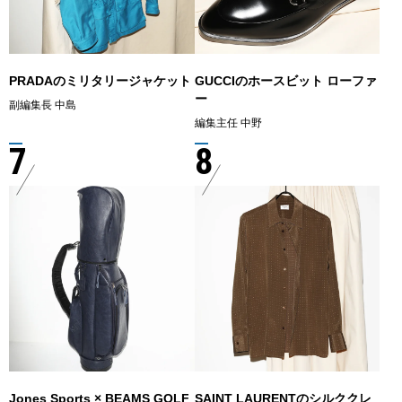
PRADAのミリタリージャケット
GUCCIのホースビット ローファ
ー
副編集長 中島
編集主任 中野
7
8
Jones Sports × BEAMS GOLF
SAINT LAURENTのシルククレ