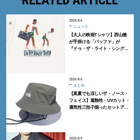
2026.8.6
ニュース
【大人の映画Tシャツ】西山徹
が手掛ける「バッファ」が
『ドゥ・ザ・ライト・シング』
とコラボ！【8月8日発売】
2026.8.6
まとめ
【真夏でも涼しいザ・ノース・
フェイス】遮熱性・UVカット・
通気性三拍子揃ったセットアッ
プに大注目。酷暑対策に大人が
買うべき3選
2026.8.4