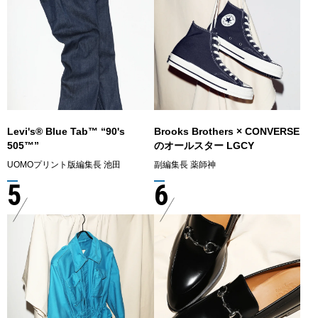
Levi's® Blue Tab™ “90's
Brooks Brothers × CONVERSE
505™”
のオールスター LGCY
UOMOプリント版編集長 池田
副編集長 薬師神
5
6