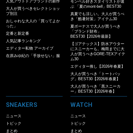
人気アウトドアブランドの新作
モンベル好きスタイリストが選
ぶ 「夏のmont-bell」BEST30
大人が買うべきセレクトショッ
プ別注
真夏でも涼しい。大人が買うべ
き「酷暑対策」アイテム30
おしゃれな大人の「買ってよか
った」
夏ボーナスで大人が買うべき
「ブランド財布」
定番と新定番
BEST30【2026年最新】
人気記事ランキング
【ゴアテックス】防水アウター
エディター私物 アーカイブ
にスニーカーも。梅雨までに大
人が買うべきGORE-TEXアイテ
在原みゆ紀の「手放せない」服
ム30
エディター推し【2026年春夏】
大人が買うべき「トートバッ
グ」BEST30【2026年春夏】
大人が買うべき「黒スニーカ
ー」BEST30【2026年春】
SNEAKERS
WATCH
ニュース
ニュース
トピック
トピック
まとめ
まとめ