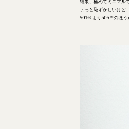
結果、極めてミニマル
ょっと恥ずかしいけど
501® より505™