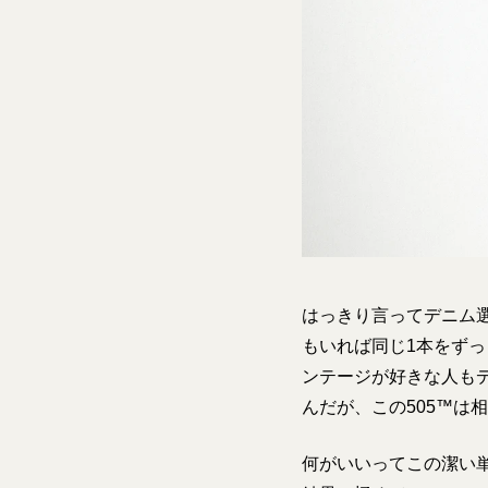
はっきり言ってデニム
もいれば同じ1本をず
ンテージが好きな人も
んだが、この505™は
何がいいってこの潔い