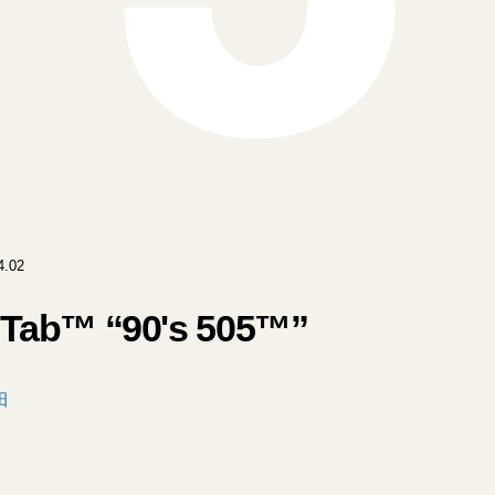
.02
e Tab™ “90's 505™”
田