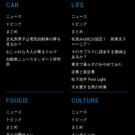
CAR
LIFE
ニュース
ニュース
トピック
トピック
まとめ
まとめ
文化系男子は電気自動車の夢を
在原みゆ紀が認定！ 新東京ス
見るか？
ーベニア！
おしゃれな大人が乗るクルマ
そのサブスクに課金する価値は
あるか？
自動車ニュースタンダード研究
所
東京で暮らすのをやめてみた
定番と新定番
松下洸平 First Light
犬を愛する男の肖像
FOODIE
CULTURE
ニュース
ニュース
トピック
トピック
まとめ
まとめ
大人の痩せメシ
インタビュー