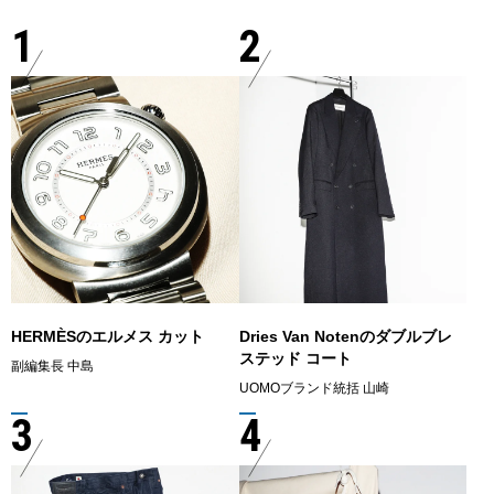
1
2
HERMÈSのエルメス カット
Dries Van Notenのダブルブレ
ステッド コート
副編集長 中島
UOMOブランド統括 山崎
3
4