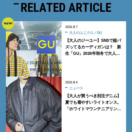
RELATED ARTICLE
2026.8.7
大人のユニクロ／GU
【大人のジーユー】SNSで超バ
ズってるカーディガンは？ 新
生「GU」2026年秋冬で大人メ
ンズが買うべき12選！【試着ル
ポ前編】
2026.8.4
ニュース
【大人が買うべき別注デニム】
夏でも着やすいライトオンス。
「ホワイトマウンテニアリン
グ」と「エカル」の初コラボ全
5型に注目