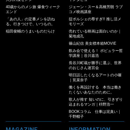
40歳からのメシ旅 爆食ウィーク
ジェーン・スー＆高橋芳朗 ラブ
エンド
コメ映画講座
「あの人」の定番メシを訪ね
掟ポルシェの尊すぎ!! 推し活メ
る。行きつけで、いつもの。
モリーズ
稲田俊輔のうまいものだらけ
売れている映画は面白いのか｜
菊地成孔
篠山紀信 美女標本箱MOVIE
飲み会で使える！ ポピュラー哲
学講座｜谷川嘉浩
長谷川町蔵が勝手に選ぶ、世界
のおじさん迷宮会
明日話したくなるアートの小噺
｜筧菜奈子
働くを再設計する 本当は働き
たくないあなたのために。
歌人が推す 短いのに、引きずり
込まれるマンガ｜枡野浩一
BOOKコラム 仕事は泥臭い｜
千野帽子
MAGAZINE
INFORMATION