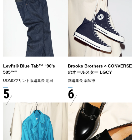
Levi's® Blue Tab™ “90's
Brooks Brothers × CONVERSE
505™”
のオールスター LGCY
UOMOプリント版編集長 池田
副編集長 薬師神
5
6