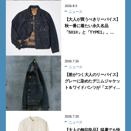
2026.8.3
ニュース
【大人が買うべきリーバイス】
秋一番に着たい永久名品
「501®」と「TYPE1」。
ジャーナル スタンダードとレ
リュームの別注モデルが買い！
2026.7.26
ニュース
【差がつく大人のリーバイス】
グレーに染めたデニムジャケッ
ト＆ワイドパンツが「エディ
フィス」別注で登場
2026.7.20
ニュース
【大人の無印良品】猛暑でも快