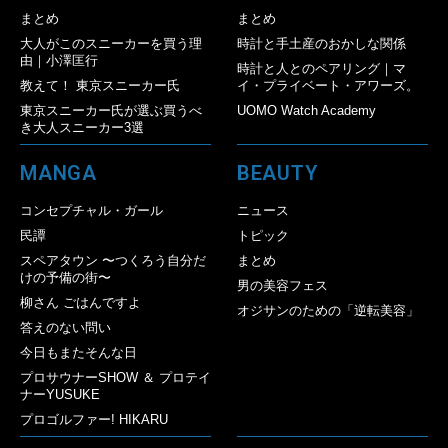
まとめ
まとめ
大人がこのスニーカーを買う理
時計と手土産のおかしな関係
由｜小澤匡行
時計と人とのペアリング｜マ
教えて！ 東京スニーカー氏
イ・プライベート・アワーズ。
東京スニーカー氏が選ぶ買うべ
UOMO Watch Academy
き大人スニーカー3選
MANGA
BEAUTY
コンセプチャル・ガール
ニュース
民譚
トピック
スペアタウン 〜つくろう自分だ
まとめ
けの予備の街〜
男の美容フェス
柳さん ごはんですよ
オジサンのための「逆転美容」
答えのない問い
今日もまたそんな日
プロサウナーSHOW ＆ プロテイ
ナーYUSUKE
プロゴルファー! HIKARU