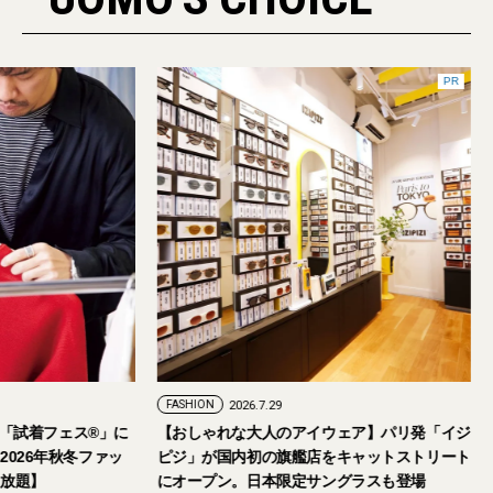
FASHION
2026.7.24
FASHION
2026.7.29
2026年9月5日・6日開催。「試着フェス®︎」に
【おしゃれな大人の
読者の皆さまをご招待。【2026年秋冬ファッ
ピジ」が国内初の旗
ション＆美容アイテム試し放題】
にオープン。日本限