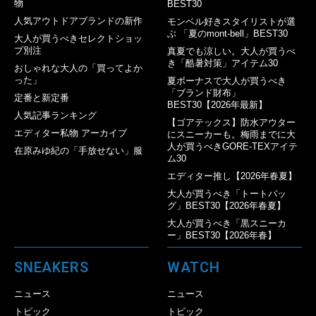
物
BEST30
人気アウトドアブランドの新作
モンベル好きスタイリストが選
ぶ 「夏のmont-bell」BEST30
大人が買うべきセレクトショッ
プ別注
真夏でも涼しい。大人が買うべ
き「酷暑対策」アイテム30
おしゃれな大人の「買ってよか
った」
夏ボーナスで大人が買うべき
「ブランド財布」
定番と新定番
BEST30【2026年最新】
人気記事ランキング
【ゴアテックス】防水アウター
エディター私物 アーカイブ
にスニーカーも。梅雨までに大
人が買うべきGORE-TEXアイテ
在原みゆ紀の「手放せない」服
ム30
エディター推し【2026年春夏】
大人が買うべき「トートバッ
グ」BEST30【2026年春夏】
大人が買うべき「黒スニーカ
ー」BEST30【2026年春】
SNEAKERS
WATCH
ニュース
ニュース
トピック
トピック