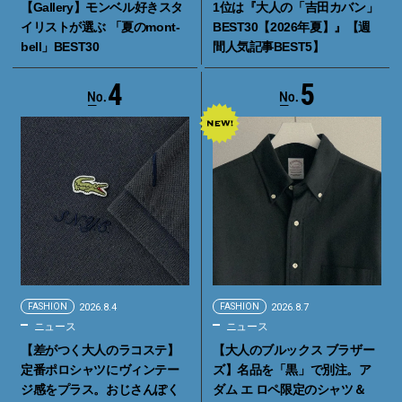
【Gallery】モンベル好きスタ
1位は『大人の「吉田カバン」
イリストが選ぶ 「夏のmont-
BEST30【2026年夏】』【週
bell」BEST30
間人気記事BEST5】
4
5
FASHION
2026.8.4
FASHION
2026.8.7
ニュース
ニュース
【差がつく大人のラコステ】
【大人のブルックス ブラザー
定番ポロシャツにヴィンテー
ズ】名品を「黒」で別注。ア
ジ感をプラス。おじさんぽく
ダム エ ロペ限定のシャツ＆