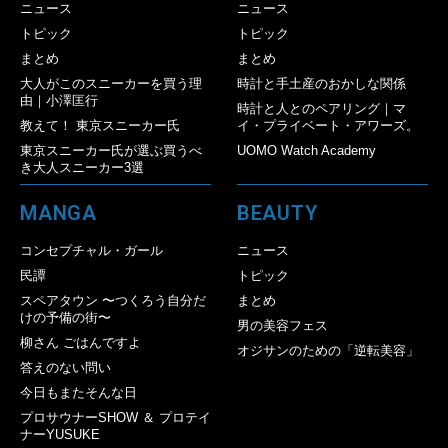
ニュース
ニュース
トピック
トピック
まとめ
まとめ
大人がこのスニーカーを買う理
時計と手土産のおかしな関係
由｜小澤匡行
時計と人とのペアリング｜マ
教えて！ 東京スニーカー氏
イ・プライベート・アワーズ。
東京スニーカー氏が選ぶ買うべ
UOMO Watch Academy
き大人スニーカー3選
MANGA
BEAUTY
コンセプチャル・ガール
ニュース
民譚
トピック
スペアタウン 〜つくろう自分だ
まとめ
けの予備の街〜
男の美容フェス
柳さん ごはんですよ
オジサンのための「逆転美容」
答えのない問い
今日もまたそんな日
プロサウナーSHOW ＆ プロテイ
ナーYUSUKE