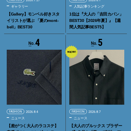
2026.7.27
2026.8.1
ギャラリー
人気記事ランキング
【Gallery】モンベル好きスタ
1位は『大人の「吉田カバン」
イリストが選ぶ 「夏のmont-
BEST30【2026年夏】』【週
bell」BEST30
間人気記事BEST5】
4
5
FASHION
2026.8.4
FASHION
2026.8.7
ニュース
ニュース
【差がつく大人のラコステ】
【大人のブルックス ブラザー