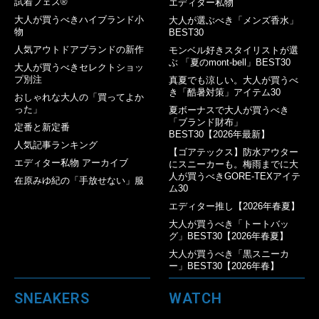
試着フェス®︎
エディター私物
大人が買うべきハイブランド小
大人が選ぶべき「メンズ香水」
物
BEST30
人気アウトドアブランドの新作
モンベル好きスタイリストが選
ぶ 「夏のmont-bell」BEST30
大人が買うべきセレクトショッ
プ別注
真夏でも涼しい。大人が買うべ
き「酷暑対策」アイテム30
おしゃれな大人の「買ってよか
った」
夏ボーナスで大人が買うべき
「ブランド財布」
定番と新定番
BEST30【2026年最新】
人気記事ランキング
【ゴアテックス】防水アウター
エディター私物 アーカイブ
にスニーカーも。梅雨までに大
人が買うべきGORE-TEXアイテ
在原みゆ紀の「手放せない」服
ム30
エディター推し【2026年春夏】
大人が買うべき「トートバッ
グ」BEST30【2026年春夏】
大人が買うべき「黒スニーカ
ー」BEST30【2026年春】
SNEAKERS
WATCH