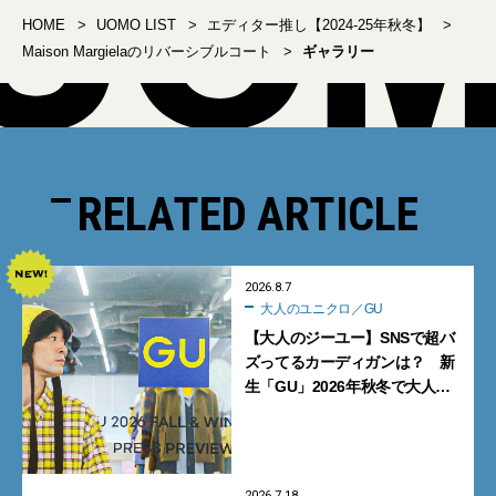
HOME
UOMO LIST
エディター推し【2024-25年秋冬】
Maison Margielaのリバーシブルコート
ギャラリー
RELATED ARTICLE
2026.8.7
大人のユニクロ／GU
【大人のジーユー】SNSで超バ
ズってるカーディガンは？ 新
生「GU」2026年秋冬で大人メ
ンズが買うべき12選！【試着ル
ポ前編】
2026.7.18