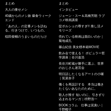
まとめ
まとめ
大人の痩せメシ
インタビュー
40歳からのメシ旅 爆食ウィーク
ジェーン・スー＆高橋芳朗 ラブ
エンド
コメ映画講座
「あの人」の定番メシを訪ね
掟ポルシェの尊すぎ!! 推し活メ
る。行きつけで、いつもの。
モリーズ
稲田俊輔のうまいものだらけ
売れている映画は面白いのか｜
菊地成孔
篠山紀信 美女標本箱MOVIE
飲み会で使える！ ポピュラー哲
学講座｜谷川嘉浩
長谷川町蔵が勝手に選ぶ、世界
のおじさん迷宮会
明日話したくなるアートの小噺
｜筧菜奈子
働くを再設計する 本当は働き
たくないあなたのために。
歌人が推す 短いのに、引きずり
込まれるマンガ｜枡野浩一
BOOKコラム 仕事は泥臭い｜
千野帽子