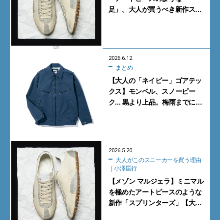
足」。大人が買うべき新作ス
ニーカーBEST5【2026年6月】
2026.6.12
まとめ
【大人の「ネイビー」ゴアテッ
クス】モンベル、スノーピー
ク... 黒より上品。梅雨までに買
うべき3選
2026.5.20
大人がこのスニーカーを買う理由
｜小澤匡行
【メゾン マルジェラ】ミニマル
を極めたアートピースのような
新作「スプリンターズ」【大人
がこのスニーカーを買う理由｜