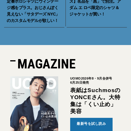
定番ポロシャツにヴィンテー
ズ】名品を「黒」で別注。ア
ジ感をプラス。おじさんぽく
ダム エ ロペ限定のシャツ＆
見えない「サタデーズ NYC」
ジャケットが買い！
のカスタムモデルが欲しい！
MAGAZINE
UOMO2026年8・9月合併号
6月25日発売
表紙はSuchmosの
YONCEさん。大特
集は「くい止め」
美容
最新号を試し読み