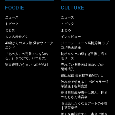
FOODIE
CULTURE
ニュース
ニュース
トピック
トピック
まとめ
まとめ
大人の痩せメシ
インタビュー
40歳からのメシ旅 爆食ウィーク
ジェーン・スー＆高橋芳朗 ラブ
エンド
コメ映画講座
「あの人」の定番メシを訪ね
掟ポルシェの尊すぎ!! 推し活メ
る。行きつけで、いつもの。
モリーズ
稲田俊輔のうまいものだらけ
売れている映画は面白いのか｜
菊地成孔
篠山紀信 美女標本箱MOVIE
飲み会で使える！ ポピュラー哲
学講座｜谷川嘉浩
長谷川町蔵が勝手に選ぶ、世界
のおじさん迷宮会
明日話したくなるアートの小噺
｜筧菜奈子
働くを再設計する 本当は働き