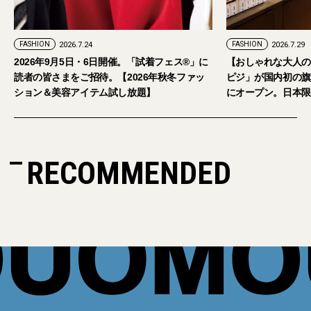
FASHION
2026.7.29
。「試着フェス®︎」に
【おしゃれな大人のアイウェア】パリ発「イジ
026年秋冬ファッ
ピジ」が国内初の旗艦店をキャットストリート
放題】
にオープン。日本限定サングラスも登場
RECOMMENDED