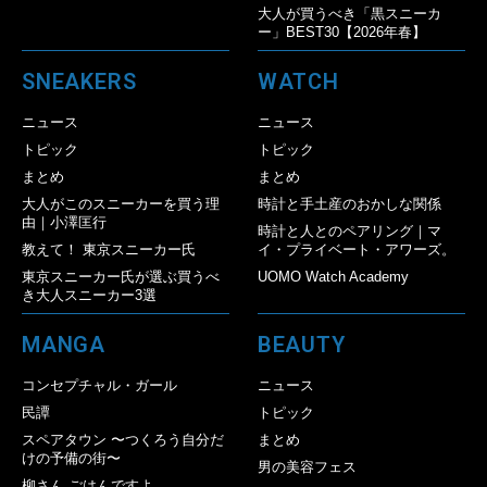
大人が買うべき「黒スニーカ
ー」BEST30【2026年春】
SNEAKERS
WATCH
ニュース
ニュース
トピック
トピック
まとめ
まとめ
大人がこのスニーカーを買う理
時計と手土産のおかしな関係
由｜小澤匡行
時計と人とのペアリング｜マ
教えて！ 東京スニーカー氏
イ・プライベート・アワーズ。
東京スニーカー氏が選ぶ買うべ
UOMO Watch Academy
き大人スニーカー3選
MANGA
BEAUTY
コンセプチャル・ガール
ニュース
民譚
トピック
スペアタウン 〜つくろう自分だ
まとめ
けの予備の街〜
男の美容フェス
柳さん ごはんですよ