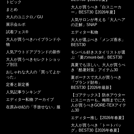
トピック
大人が買うべき「白スニーカ
まとめ
ー」BEST30【2026年夏】
大人のユニクロ／GU
人気サロンが考える「大人ヘア
展示会ルポ
の正解」SNAP
試着フェス®︎
エディター私物
大人が買うべきハイブランド小
大人が選ぶべき「メンズ香水」
物
BEST30
人気アウトドアブランドの新作
モンベル好きスタイリストが選
ぶ 「夏のmont-bell」BEST30
大人が買うべきセレクトショッ
プ別注
真夏でも涼しい。大人が買うべ
き「酷暑対策」アイテム30
おしゃれな大人の「買ってよか
った」
夏ボーナスで大人が買うべき
「ブランド財布」
定番と新定番
BEST30【2026年最新】
人気記事ランキング
【ゴアテックス】防水アウター
エディター私物 アーカイブ
にスニーカーも。梅雨までに大
人が買うべきGORE-TEXアイテ
在原みゆ紀の「手放せない」服
ム30
エディター推し【2026年春夏】
大人が買うべき「トートバッ
グ」BEST30【2026年春夏】