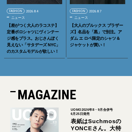
FASHION
2026.8.4
FASHION
2026.8.7
ニュース
ニュース
【差がつく大人のラコステ】
【大人のブルックス ブラザー
定番ポロシャツにヴィンテー
ズ】名品を「黒」で別注。ア
ジ感をプラス。おじさんぽく
ダム エ ロペ限定のシャツ＆
見えない「サタデーズ NYC」
ジャケットが買い！
のカスタムモデルが欲しい！
MAGAZINE
UOMO2026年8・9月合併号
6月25日発売
表紙はSuchmosの
YONCEさん。大特