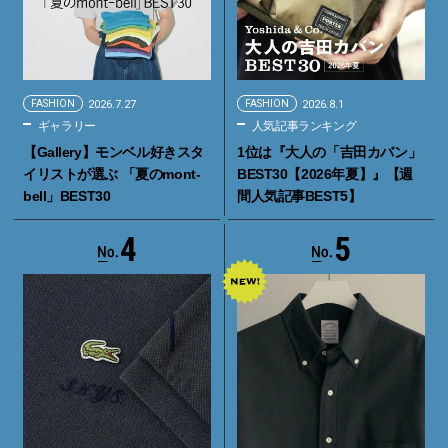
FASHION
2026.7.27
FASHION
2026.8.1
ギャラリー
人気記事ランキング
【Gallery】モンベル好きスタ
1位は『大人の「吉田カバン」
イリストが選ぶ 「夏のmont-
BEST30【2026年夏】』【週
bell」BEST30
間人気記事BEST5】
4
5