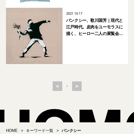
2021.10.17
バンクシー、歌川国芳｜現代と
江戸時代。皮肉をユーモラスに
描く、ヒーロー二人の展覧会
【比べて楽しむアート回遊録｜
とに〜】
<
>
1
HOME
キーワード一覧
バンクシー