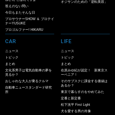
オジサンのための「逆転美容」
答えのない問い
今日もまたそんな日
プロサウナーSHOW ＆ プロテイ
ナーYUSUKE
プロゴルファー! HIKARU
CAR
LIFE
ニュース
ニュース
トピック
トピック
まとめ
まとめ
文化系男子は電気自動車の夢を
在原みゆ紀が認定！ 新東京ス
見るか？
ーベニア！
おしゃれな大人が乗るクルマ
そのサブスクに課金する価値は
あるか？
自動車ニュースタンダード研究
所
東京で暮らすのをやめてみた
定番と新定番
松下洸平 First Light
犬を愛する男の肖像