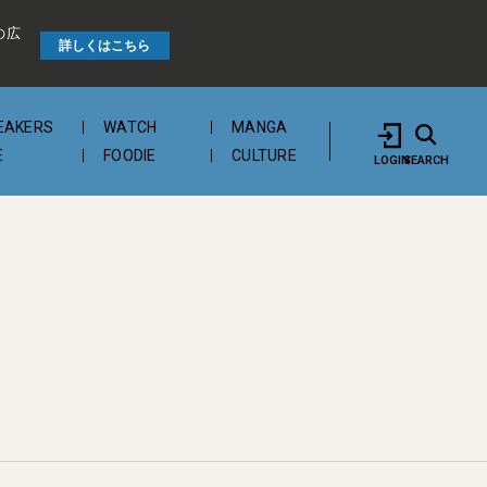
の広
詳しくはこちら
EAKERS
WATCH
MANGA
E
FOODIE
CULTURE
LOGIN
SEARCH