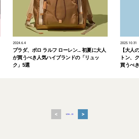
2024.6.4
2025.10.31
プラダ、ポロ ラルフ ローレン... 初夏に大人
【大人
が買うべき人気ハイブランドの「リュッ
トン、グ
ク」5選
買うべき
<
>
1
2
3
4
...
33