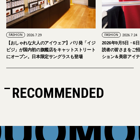
FASHION
2026.7.24
ェア】パリ発「イジ
2026年9月5日・6日開催。「試着フェス®︎」に
キャットストリート
読者の皆さまをご招待。【2026年秋冬ファッ
グラスも登場
ション＆美容アイテム試し放題】
RECOMMENDED