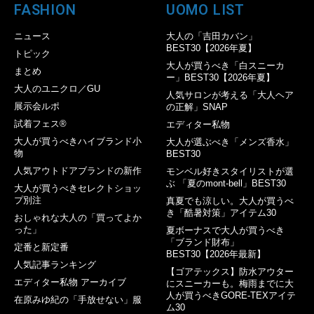
FASHION
UOMO LIST
ニュース
大人の「吉田カバン」
BEST30【2026年夏】
トピック
大人が買うべき「白スニーカ
まとめ
ー」BEST30【2026年夏】
大人のユニクロ／GU
人気サロンが考える「大人ヘア
展示会ルポ
の正解」SNAP
試着フェス®︎
エディター私物
大人が買うべきハイブランド小
大人が選ぶべき「メンズ香水」
物
BEST30
人気アウトドアブランドの新作
モンベル好きスタイリストが選
ぶ 「夏のmont-bell」BEST30
大人が買うべきセレクトショッ
プ別注
真夏でも涼しい。大人が買うべ
き「酷暑対策」アイテム30
おしゃれな大人の「買ってよか
った」
夏ボーナスで大人が買うべき
「ブランド財布」
定番と新定番
BEST30【2026年最新】
人気記事ランキング
【ゴアテックス】防水アウター
エディター私物 アーカイブ
にスニーカーも。梅雨までに大
人が買うべきGORE-TEXアイテ
在原みゆ紀の「手放せない」服
ム30