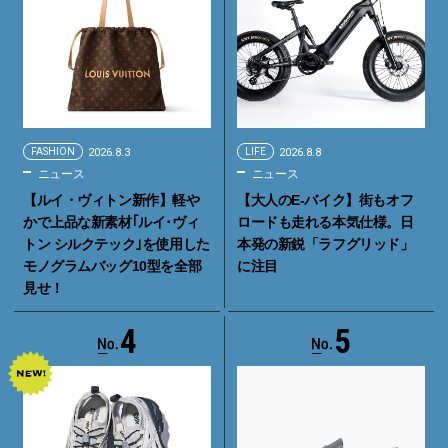
FASHION
2026.8.3
LIFE
2026.8.8
ニュース
ニュース
【ルイ・ヴィトン新作】軽や
【大人のE-バイク】街もオフ
かで上品な新素材｢ルイ･ヴィ
ロードも走れる本気仕様。日
トン シルクテック｣を使用した
本発の新鋭「ラフグリッド」
モノグラムバッグ10型を全部
に注目
見せ！
4
5