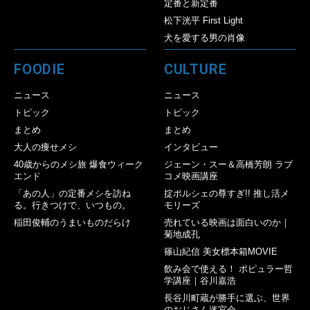
定番と新定番
松下洸平 First Light
犬を愛する男の肖像
FOODIE
CULTURE
ニュース
ニュース
トピック
トピック
まとめ
まとめ
大人の痩せメシ
インタビュー
40歳からのメシ旅 爆食ウィーク
ジェーン・スー＆高橋芳朗 ラブ
エンド
コメ映画講座
「あの人」の定番メシを訪ね
掟ポルシェの尊すぎ!! 推し活メ
る。行きつけで、いつもの。
モリーズ
稲田俊輔のうまいものだらけ
売れている映画は面白いのか｜
菊地成孔
篠山紀信 美女標本箱MOVIE
飲み会で使える！ ポピュラー哲
学講座｜谷川嘉浩
長谷川町蔵が勝手に選ぶ、世界
のおじさん迷宮会