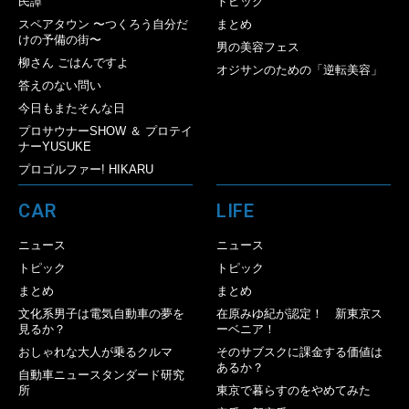
民譚
トピック
スペアタウン 〜つくろう自分だ
まとめ
けの予備の街〜
男の美容フェス
柳さん ごはんですよ
オジサンのための「逆転美容」
答えのない問い
今日もまたそんな日
プロサウナーSHOW ＆ プロテイ
ナーYUSUKE
プロゴルファー! HIKARU
CAR
LIFE
ニュース
ニュース
トピック
トピック
まとめ
まとめ
文化系男子は電気自動車の夢を
在原みゆ紀が認定！ 新東京ス
見るか？
ーベニア！
おしゃれな大人が乗るクルマ
そのサブスクに課金する価値は
あるか？
自動車ニュースタンダード研究
所
東京で暮らすのをやめてみた