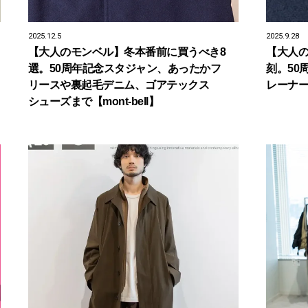
2025.12.5
2025.9.28
【大人のモンベル】冬本番前に買うべき8
【大人の
選。50周年記念スタジャン、あったかフ
刻。50
リースや裏起毛デニム、ゴアテックス
レーナ
シューズまで【mont-bell】