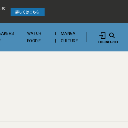
の広
詳しくはこちら
EAKERS
WATCH
MANGA
E
FOODIE
CULTURE
LOGIN
SEARCH