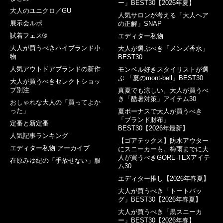
ー」BEST30【2026年夏】
大人のユニクロ／GU
人気サロンが考える「大人ヘア
展示会ルポ
の正解」SNAP
試着フェス®︎
エディター私物
大人が買うべきハイブランド小
大人が選ぶべき「メンズ香水」
物
BEST30
人気アウトドアブランドの新作
モンベル好きスタイリストが選
ぶ 「夏のmont-bell」BEST30
大人が買うべきセレクトショッ
プ別注
真夏でも涼しい。大人が買うべ
き「酷暑対策」アイテム30
おしゃれな大人の「買ってよか
った」
夏ボーナスで大人が買うべき
「ブランド財布」
定番と新定番
BEST30【2026年最新】
人気記事ランキング
【ゴアテックス】防水アウター
エディター私物 アーカイブ
にスニーカーも。梅雨までに大
人が買うべきGORE-TEXアイテ
在原みゆ紀の「手放せない」服
ム30
エディター推し【2026年春夏】
大人が買うべき「トートバッ
グ」BEST30【2026年春夏】
大人が買うべき「黒スニーカ
ー」BEST30【2026年春】