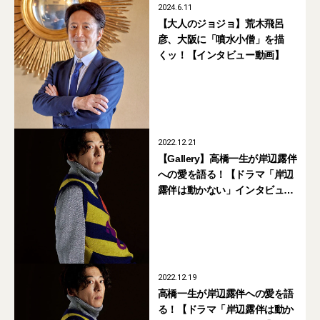
2024.6.11
【大人のジョジョ】荒木飛呂
彦、大阪に「噴水小僧」を描
くッ！【インタビュー動画】
2022.12.21
【Gallery】高橋一生が岸辺露伴
への愛を語る！【ドラマ「岸辺
露伴は動かない」インタビュー
2022】
2022.12.19
高橋一生が岸辺露伴への愛を語
る！【ドラマ「岸辺露伴は動か