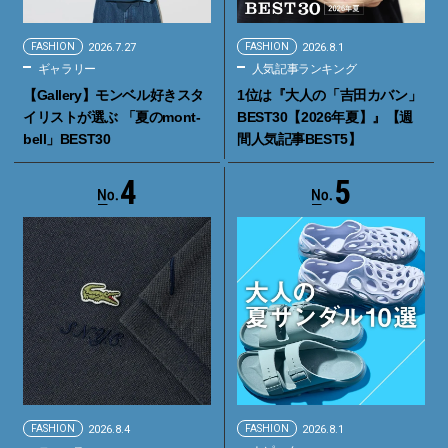
FASHION
2026.7.27
FASHION
2026.8.1
ギャラリー
人気記事ランキング
【Gallery】モンベル好きスタ
1位は『大人の「吉田カバン」
イリストが選ぶ 「夏のmont-
BEST30【2026年夏】』【週
bell」BEST30
間人気記事BEST5】
4
5
FASHION
2026.8.4
FASHION
2026.8.1