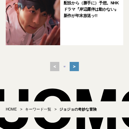
配役から（勝手に）予想。NHK
ドラマ『岸辺露伴は動かない』
新作が年末放送ッ!!
<
>
1
2
HOME
キーワード一覧
ジョジョの奇妙な冒険