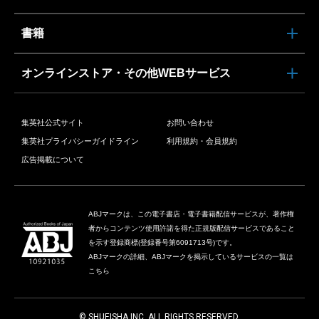
書籍
オンラインストア・その他WEBサービス
集英社公式サイト
お問い合わせ
集英社プライバシーガイドライン
利用規約・会員規約
広告掲載について
ABJマークは、この電子書店・電子書籍配信サービスが、著作権
者からコンテンツ使用許諾を得た正規版配信サービスであること
を示す登録商標(登録番号第6091713号)です。
ABJマークの詳細、ABJマークを掲示しているサービスの一覧は
こちら
© SHUEISHA INC. ALL RIGHTS RESERVED.