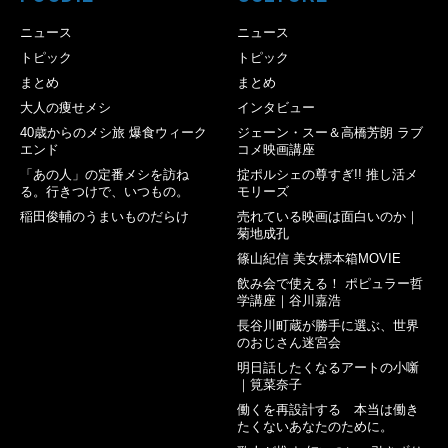
ニュース
ニュース
トピック
トピック
まとめ
まとめ
大人の痩せメシ
インタビュー
40歳からのメシ旅 爆食ウィーク
ジェーン・スー＆高橋芳朗 ラブ
エンド
コメ映画講座
「あの人」の定番メシを訪ね
掟ポルシェの尊すぎ!! 推し活メ
る。行きつけで、いつもの。
モリーズ
稲田俊輔のうまいものだらけ
売れている映画は面白いのか｜
菊地成孔
篠山紀信 美女標本箱MOVIE
飲み会で使える！ ポピュラー哲
学講座｜谷川嘉浩
長谷川町蔵が勝手に選ぶ、世界
のおじさん迷宮会
明日話したくなるアートの小噺
｜筧菜奈子
働くを再設計する 本当は働き
たくないあなたのために。