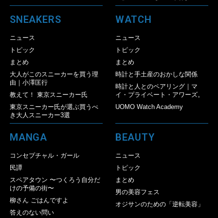
SNEAKERS
WATCH
ニュース
ニュース
トピック
トピック
まとめ
まとめ
大人がこのスニーカーを買う理
時計と手土産のおかしな関係
由｜小澤匡行
時計と人とのペアリング｜マ
教えて！ 東京スニーカー氏
イ・プライベート・アワーズ。
東京スニーカー氏が選ぶ買うべ
UOMO Watch Academy
き大人スニーカー3選
MANGA
BEAUTY
コンセプチャル・ガール
ニュース
民譚
トピック
スペアタウン 〜つくろう自分だ
まとめ
けの予備の街〜
男の美容フェス
柳さん ごはんですよ
オジサンのための「逆転美容」
答えのない問い