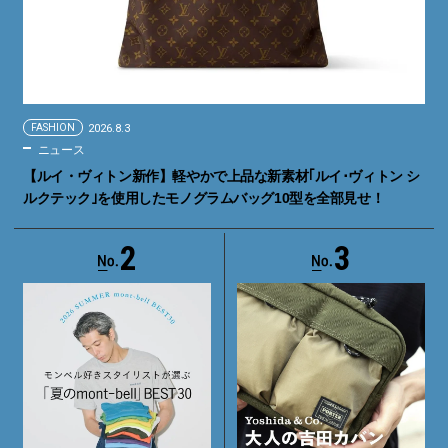
FASHION
2026.8.3
ニュース
【ルイ・ヴィトン新作】軽やかで上品な新素材｢ルイ･ヴィトン シ
ルクテック｣を使用したモノグラムバッグ10型を全部見せ！
2
3