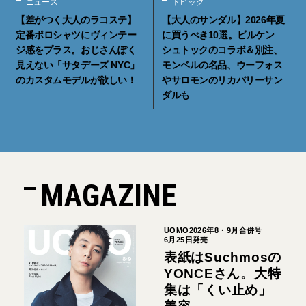
ニュース
トピック
【差がつく大人のラコステ】
【大人のサンダル】2026年夏
定番ポロシャツにヴィンテー
に買うべき10選。ビルケン
ジ感をプラス。おじさんぽく
シュトックのコラボ＆別注、
見えない「サタデーズ NYC」
モンベルの名品、ウーフォス
のカスタムモデルが欲しい！
やサロモンのリカバリーサン
ダルも
MAGAZINE
UOMO2026年8・9月合併号
6月25日発売
表紙はSuchmosの
YONCEさん。大特
集は「くい止め」