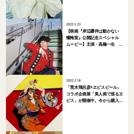
2025.5.23
【映画『岸辺露伴は動かない
懺悔室』公開記念スペシャル
ムービー】主演・高橋一生 岸
辺露伴は旅に出る
2025.2.18
「荒木飛呂彦×ヱビスビール」
コラボ企画展「美人画で巡るヱ
ビス」が開催中。今から購入で
きるグッズはこれだッ！【5月
31日まで開催】