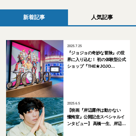
新着記事
人気記事
2025.7.25
『ジョジョの奇妙な冒険』の世
界に入り込む！ 初の体験型公式
ショップ『THE★JOJO
WORLD』が渋谷パルコにオー
プン
2025.6.5
【映画『岸辺露伴は動かない
懺悔室』公開記念スペシャルイ
ンタビュー】 高橋一生、岸辺露
伴の旅を語る