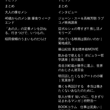
まとめ
まとめ
大人の痩せメシ
インタビュー
40歳からのメシ旅 爆食ウィーク
ジェーン・スー＆高橋芳朗 ラブ
エンド
コメ映画講座
「あの人」の定番メシを訪ね
掟ポルシェの尊すぎ!! 推し活メ
る。行きつけで、いつもの。
モリーズ
稲田俊輔のうまいものだらけ
売れている映画は面白いのか｜
菊地成孔
篠山紀信 美女標本箱MOVIE
飲み会で使える！ ポピュラー哲
学講座｜谷川嘉浩
長谷川町蔵が勝手に選ぶ、世界
のおじさん迷宮会
明日話したくなるアートの小噺
｜筧菜奈子
働くを再設計する 本当は働き
たくないあなたのために。
歌人が推す 短いのに、引きずり
込まれるマンガ｜枡野浩一
BOOKコラム 仕事は泥臭い｜