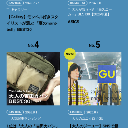
FASHION
2026.7.27
UOMO LIST
2026.8.8
ギャラリー
大人が買うべき「白スニー
カー」BEST30【2026年夏】
【Gallery】モンベル好きスタ
ASICS
イリストが選ぶ 「夏のmont-
bell」BEST30
4
5
FASHION
2026.8.1
FASHION
2026.8.7
人気記事ランキング
大人のユニクロ／GU
1位は『大人の「吉田カバン」
【大人のジーユー】SNSで超