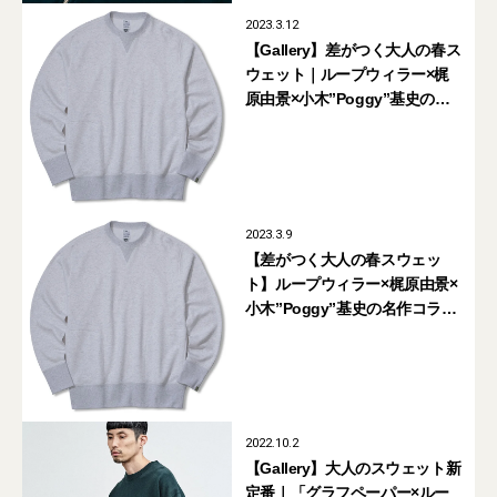
2023.3.12
【Gallery】差がつく大人の春ス
ウェット｜ループウィラー×梶
原由景×小木”Poggy”基史の名
作コラボに待望のニューモデ
ル！
2023.3.9
【差がつく大人の春スウェッ
ト】ループウィラー×梶原由景×
小木”Poggy”基史の名作コラボ
に待望のニューモデル！
2022.10.2
【Gallery】大人のスウェット新
定番｜「グラフペーパー×ルー