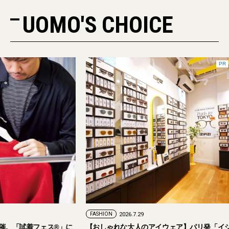
UOMO'S CHOICE
PR
FASHION
2026.7.29
。「試着フェス®︎」に
【おしゃれな大人のアイウェア】パリ発「イジ