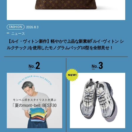
FASHION
2026.8.3
ニュース
【ルイ・ヴィトン新作】軽やかで上品な新素材｢ルイ･ヴィトン シ
ルクテック｣を使用したモノグラムバッグ10型を全部見せ！
2
3