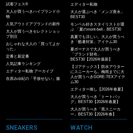
試着フェス®︎
エディター私物
大人が買うべきハイブランド小
大人が選ぶべき「メンズ香水」
物
BEST30
人気アウトドアブランドの新作
モンベル好きスタイリストが選
ぶ 「夏のmont-bell」BEST30
大人が買うべきセレクトショッ
プ別注
真夏でも涼しい。大人が買うべ
き「酷暑対策」アイテム30
おしゃれな大人の「買ってよか
った」
夏ボーナスで大人が買うべき
「ブランド財布」
定番と新定番
BEST30【2026年最新】
人気記事ランキング
【ゴアテックス】防水アウター
エディター私物 アーカイブ
にスニーカーも。梅雨までに大
人が買うべきGORE-TEXアイテ
在原みゆ紀の「手放せない」服
ム30
エディター推し【2026年春夏】
大人が買うべき「トートバッ
グ」BEST30【2026年春夏】
大人が買うべき「黒スニーカ
ー」BEST30【2026年春】
SNEAKERS
WATCH