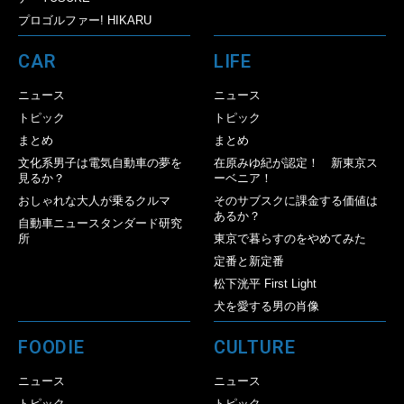
プロゴルファー! HIKARU
CAR
LIFE
ニュース
ニュース
トピック
トピック
まとめ
まとめ
文化系男子は電気自動車の夢を
在原みゆ紀が認定！ 新東京ス
見るか？
ーベニア！
おしゃれな大人が乗るクルマ
そのサブスクに課金する価値は
あるか？
自動車ニュースタンダード研究
所
東京で暮らすのをやめてみた
定番と新定番
松下洸平 First Light
犬を愛する男の肖像
FOODIE
CULTURE
ニュース
ニュース
トピック
トピック