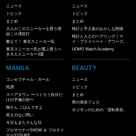
ニュース
ニュース
トピック
トピック
まとめ
まとめ
大人がこのスニーカーを買う理
時計と手土産のおかしな関係
由｜小澤匡行
時計と人とのペアリング｜マ
教えて！ 東京スニーカー氏
イ・プライベート・アワーズ。
東京スニーカー氏が選ぶ買うべ
UOMO Watch Academy
き大人スニーカー3選
MANGA
BEAUTY
コンセプチャル・ガール
ニュース
民譚
トピック
スペアタウン 〜つくろう自分だ
まとめ
けの予備の街〜
男の美容フェス
柳さん ごはんですよ
オジサンのための「逆転美容」
答えのない問い
今日もまたそんな日
プロサウナーSHOW ＆ プロテイ
ナーYUSUKE