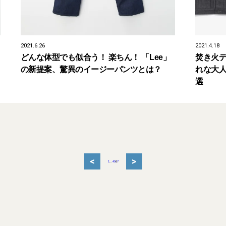
2021.6.26
2021.4.18
どんな体型でも似合う！ 楽ちん！ 「Lee」
焚き火
の新提案、驚異のイージーパンツとは？
れな大人
選
<
>
1
...
4
5
6
7