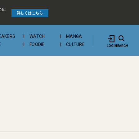
の広
詳しくはこちら
EAKERS
WATCH
MANGA
E
FOODIE
CULTURE
LOGIN
SEARCH