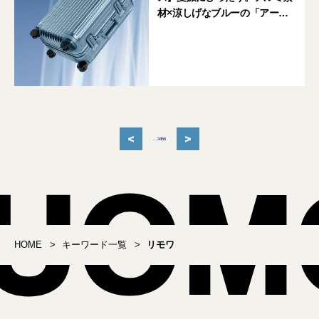
材×涼しげなブルーの「アーク
ティック」コレクション
<
>
...
3
4
5
6
HOME
キーワード一覧
リモワ