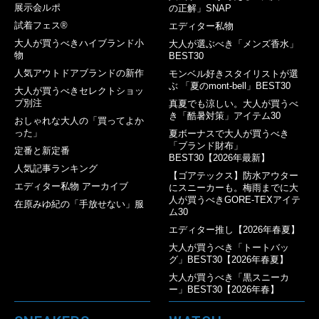
展示会ルポ
の正解」SNAP
試着フェス®︎
エディター私物
大人が買うべきハイブランド小
大人が選ぶべき「メンズ香水」
物
BEST30
人気アウトドアブランドの新作
モンベル好きスタイリストが選
ぶ 「夏のmont-bell」BEST30
大人が買うべきセレクトショッ
プ別注
真夏でも涼しい。大人が買うべ
き「酷暑対策」アイテム30
おしゃれな大人の「買ってよか
った」
夏ボーナスで大人が買うべき
「ブランド財布」
定番と新定番
BEST30【2026年最新】
人気記事ランキング
【ゴアテックス】防水アウター
エディター私物 アーカイブ
にスニーカーも。梅雨までに大
人が買うべきGORE-TEXアイテ
在原みゆ紀の「手放せない」服
ム30
エディター推し【2026年春夏】
大人が買うべき「トートバッ
グ」BEST30【2026年春夏】
大人が買うべき「黒スニーカ
ー」BEST30【2026年春】