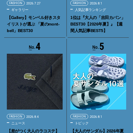
FASHION
2026.7.27
FASHION
2026.8.1
ギャラリー
人気記事ランキング
【Gallery】モンベル好きスタ
1位は『大人の「吉田カバン」
イリストが選ぶ 「夏のmont-
BEST30【2026年夏】』【週
bell」BEST30
間人気記事BEST5】
4
5
FASHION
2026.8.4
FASHION
2026.8.1
ニュース
トピック
【差がつく大人のラコステ】
【大人のサンダル】2026年夏