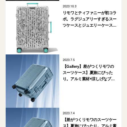
2023.10.3
リモワとティファニーが初コラ
ボ。ラグジュアリーすぎるスー
ツケースとジュエリーケースが
限定発売
2023.7.5
【Gallery】差がつくリモワの
スーツケース】夏旅にぴった
り。アルミ素材×涼しげなブ
ルーの「アークティック」コレ
クション
2023.7.4
【差がつくリモワのスーツケー
ス】夏旅にぴったり。アルミ素