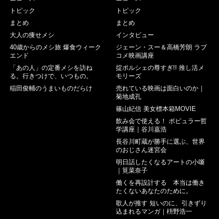
トピック
トピック
まとめ
まとめ
大人の痩せメシ
インタビュー
40歳からのメシ旅 爆食ウィーク
ジェーン・スー＆高橋芳朗 ラブ
エンド
コメ映画講座
「あの人」の定番メシを訪ね
掟ポルシェの尊すぎ!! 推し活メ
る。行きつけで、いつもの。
モリーズ
稲田俊輔のうまいものだらけ
売れている映画は面白いのか｜
菊地成孔
篠山紀信 美女標本箱MOVIE
飲み会で使える！ ポピュラー哲
学講座｜谷川嘉浩
長谷川町蔵が勝手に選ぶ、世界
のおじさん迷宮会
明日話したくなるアートの小噺
｜筧菜奈子
働くを再設計する 本当は働き
たくないあなたのために。
歌人が推す 短いのに、引きずり
込まれるマンガ｜枡野浩一