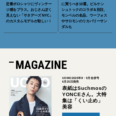
定番ポロシャツにヴィンテー
に買うべき10選。ビルケン
ジ感をプラス。おじさんぽく
シュトックのコラボ＆別注、
見えない「サタデーズ NYC」
モンベルの名品、ウーフォス
のカスタムモデルが欲しい！
やサロモンのリカバリーサン
ダルも
MAGAZINE
UOMO2026年8・9月合併号
6月25日発売
表紙はSuchmosの
YONCEさん。大特
集は「くい止め」
美容