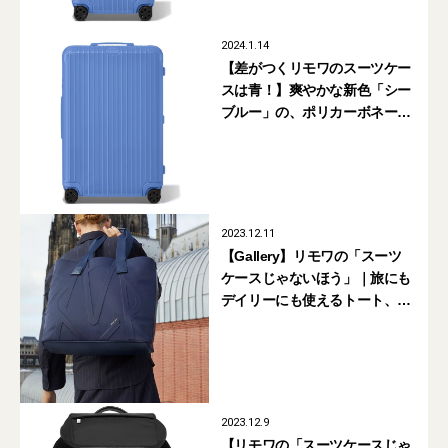
2024.1.14
【差がつくリモワのスーツケー
スは青！】爽やかな新色「シー
ブルー」の、ポリカーボネート
製エッセンシャル コレクション
が買い！
2023.12.11
【Gallery】リモワの「スーツ
ケースじゃないほう」｜旅にも
デイリーにも使えるトート、
バックパック、ボストンが超優
秀！
2023.12.9
【リモワの「スーツケースじゃ