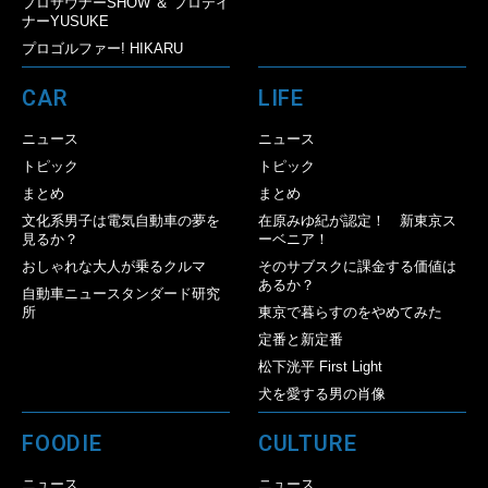
プロサウナーSHOW ＆ プロテイ
ナーYUSUKE
プロゴルファー! HIKARU
CAR
LIFE
ニュース
ニュース
トピック
トピック
まとめ
まとめ
文化系男子は電気自動車の夢を
在原みゆ紀が認定！ 新東京ス
見るか？
ーベニア！
おしゃれな大人が乗るクルマ
そのサブスクに課金する価値は
あるか？
自動車ニュースタンダード研究
所
東京で暮らすのをやめてみた
定番と新定番
松下洸平 First Light
犬を愛する男の肖像
FOODIE
CULTURE
ニュース
ニュース