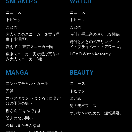
SNEAKERS
WATCH
ニュース
ニュース
トピック
トピック
まとめ
まとめ
大人がこのスニーカーを買う理
時計と手土産のおかしな関係
由｜小澤匡行
時計と人とのペアリング｜マ
教えて！ 東京スニーカー氏
イ・プライベート・アワーズ。
東京スニーカー氏が選ぶ買うべ
UOMO Watch Academy
き大人スニーカー3選
MANGA
BEAUTY
コンセプチャル・ガール
ニュース
民譚
トピック
スペアタウン 〜つくろう自分だ
まとめ
けの予備の街〜
男の美容フェス
柳さん ごはんですよ
オジサンのための「逆転美容」
答えのない問い
今日もまたそんな日