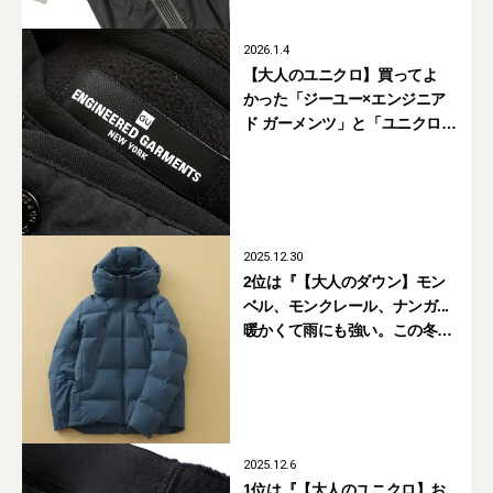
2026.1.4
【大人のユニクロ】買ってよ
かった「ジーユー×エンジニア
ド ガーメンツ」と「ユニクロ
アンド ニードルズ」、話題のコ
ラボを組み合わせて着てみた！
2025.12.30
2位は『【大人のダウン】モン
ベル、モンクレール、ナンガ...
暖かくて雨にも強い。この冬選
ぶべき「撥水・防水ダウン」6
選』【月間人気記事BEST5｜
2025年12月】
2025.12.6
1位は『【大人のユニクロ】お