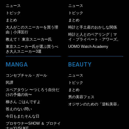
ニュース
ニュース
トピック
トピック
まとめ
まとめ
大人がこのスニーカーを買う理
時計と手土産のおかしな関係
由｜小澤匡行
時計と人とのペアリング｜マ
教えて！ 東京スニーカー氏
イ・プライベート・アワーズ。
東京スニーカー氏が選ぶ買うべ
UOMO Watch Academy
き大人スニーカー3選
MANGA
BEAUTY
コンセプチャル・ガール
ニュース
民譚
トピック
スペアタウン 〜つくろう自分だ
まとめ
けの予備の街〜
男の美容フェス
柳さん ごはんですよ
オジサンのための「逆転美容」
答えのない問い
今日もまたそんな日
プロサウナーSHOW ＆ プロテイ
ナーYUSUKE