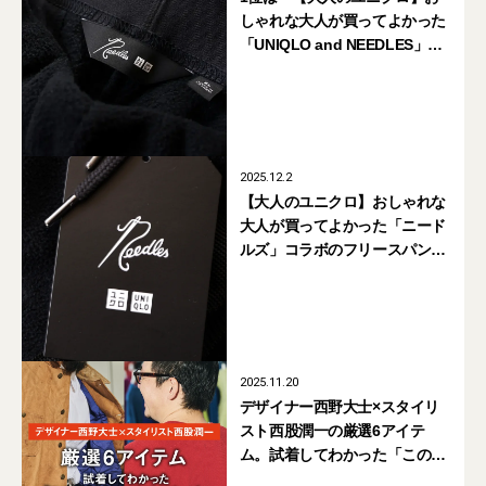
しゃれな大人が買ってよかった
「UNIQLO and NEEDLES」の
フリースパンツ』【週間人気記
事BEST5】
2025.12.2
【大人のユニクロ】おしゃれな
大人が買ってよかった「ニード
ルズ」コラボのフリースパンツ
【UNIQLO and NEEDLES】
2025.11.20
デザイナー西野大士×スタイリ
スト西股潤一の厳選6アイテ
ム。試着してわかった「このア
イテムのここがすごい！」【試