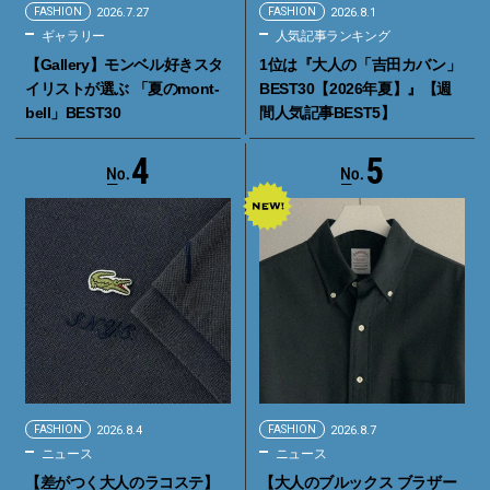
FASHION
2026.7.27
FASHION
2026.8.1
ギャラリー
人気記事ランキング
【Gallery】モンベル好きスタ
1位は『大人の「吉田カバン」
イリストが選ぶ 「夏のmont-
BEST30【2026年夏】』【週
bell」BEST30
間人気記事BEST5】
4
5
FASHION
2026.8.4
FASHION
2026.8.7
ニュース
ニュース
【差がつく大人のラコステ】
【大人のブルックス ブラザー