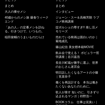
まとめ
まとめ
大人の痩せメシ
インタビュー
40歳からのメシ旅 爆食ウィーク
ジェーン・スー＆高橋芳朗 ラブ
エンド
コメ映画講座
「あの人」の定番メシを訪ね
掟ポルシェの尊すぎ!! 推し活メ
る。行きつけで、いつもの。
モリーズ
稲田俊輔のうまいものだらけ
売れている映画は面白いのか｜
菊地成孔
篠山紀信 美女標本箱MOVIE
飲み会で使える！ ポピュラー哲
学講座｜谷川嘉浩
長谷川町蔵が勝手に選ぶ、世界
のおじさん迷宮会
明日話したくなるアートの小噺
｜筧菜奈子
働くを再設計する 本当は働き
たくないあなたのために。
歌人が推す 短いのに、引きずり
込まれるマンガ｜枡野浩一
BOOKコラム 仕事は泥臭い｜