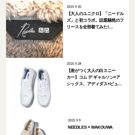
2025.9.30
【大人のユニクロ】「ニードル
ズ」と初コラボ。話題騒然のフ
リースを全部着てみた!
【UNIQLO and NEEDLES】
2025.9.28
【差がつく大人の白スニー
カー】コム デ ギャルソン×ア
シックス、アディダス×ビュー
ティ＆ユース... 秋に買うべき
「コラボ・別注」7選
2025.9.9
NEEDLES × WAKOUWA