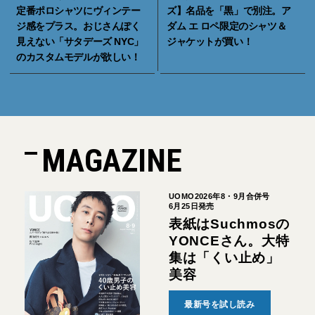
定番ポロシャツにヴィンテー
ズ】名品を「黒」で別注。ア
ジ感をプラス。おじさんぽく
ダム エ ロペ限定のシャツ＆
見えない「サタデーズ NYC」
ジャケットが買い！
のカスタムモデルが欲しい！
MAGAZINE
UOMO2026年8・9月合併号
6月25日発売
表紙はSuchmosの
YONCEさん。大特
集は「くい止め」
美容
最新号を試し読み