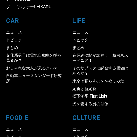
プロゴルファー! HIKARU
CAR
LIFE
ニュース
ニュース
トピック
トピック
まとめ
まとめ
文化系男子は電気自動車の夢を
在原みゆ紀が認定！ 新東京ス
見るか？
ーベニア！
おしゃれな大人が乗るクルマ
そのサブスクに課金する価値は
あるか？
自動車ニュースタンダード研究
所
東京で暮らすのをやめてみた
定番と新定番
松下洸平 First Light
犬を愛する男の肖像
FOODIE
CULTURE
ニュース
ニュース
トピック
トピック