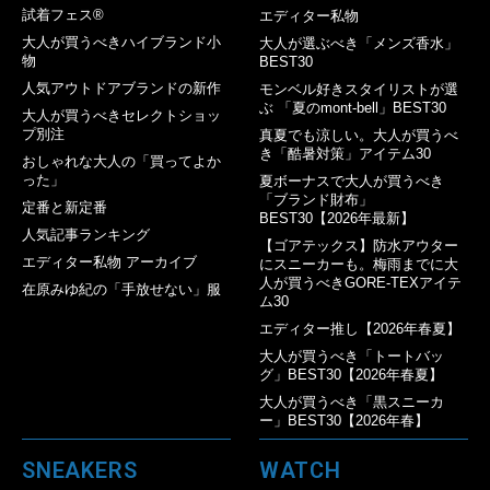
試着フェス®︎
エディター私物
大人が買うべきハイブランド小
大人が選ぶべき「メンズ香水」
物
BEST30
人気アウトドアブランドの新作
モンベル好きスタイリストが選
ぶ 「夏のmont-bell」BEST30
大人が買うべきセレクトショッ
プ別注
真夏でも涼しい。大人が買うべ
き「酷暑対策」アイテム30
おしゃれな大人の「買ってよか
った」
夏ボーナスで大人が買うべき
「ブランド財布」
定番と新定番
BEST30【2026年最新】
人気記事ランキング
【ゴアテックス】防水アウター
エディター私物 アーカイブ
にスニーカーも。梅雨までに大
人が買うべきGORE-TEXアイテ
在原みゆ紀の「手放せない」服
ム30
エディター推し【2026年春夏】
大人が買うべき「トートバッ
グ」BEST30【2026年春夏】
大人が買うべき「黒スニーカ
ー」BEST30【2026年春】
SNEAKERS
WATCH