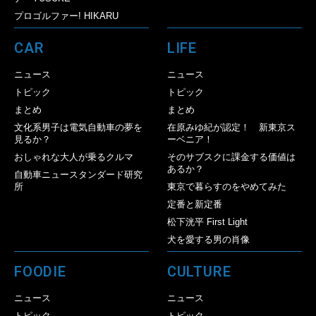
プロゴルファー! HIKARU
CAR
LIFE
ニュース
ニュース
トピック
トピック
まとめ
まとめ
文化系男子は電気自動車の夢を
在原みゆ紀が認定！ 新東京ス
見るか？
ーベニア！
おしゃれな大人が乗るクルマ
そのサブスクに課金する価値は
あるか？
自動車ニュースタンダード研究
所
東京で暮らすのをやめてみた
定番と新定番
松下洸平 First Light
犬を愛する男の肖像
FOODIE
CULTURE
ニュース
ニュース
トピック
トピック