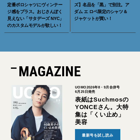
定番ポロシャツにヴィンテー
ズ】名品を「黒」で別注。ア
ジ感をプラス。おじさんぽく
ダム エ ロペ限定のシャツ＆
見えない「サタデーズ NYC」
ジャケットが買い！
のカスタムモデルが欲しい！
MAGAZINE
UOMO2026年8・9月合併号
6月25日発売
表紙はSuchmosの
YONCEさん。大特
集は「くい止め」
美容
最新号を試し読み