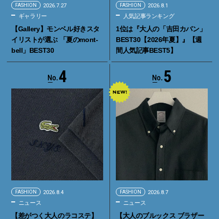
FASHION
2026.7.27
FASHION
2026.8.1
ギャラリー
人気記事ランキング
【Gallery】モンベル好きスタ
1位は『大人の「吉田カバン」
イリストが選ぶ 「夏のmont-
BEST30【2026年夏】』【週
bell」BEST30
間人気記事BEST5】
4
5
FASHION
2026.8.4
FASHION
2026.8.7
ニュース
ニュース
【差がつく大人のラコステ】
【大人のブルックス ブラザー