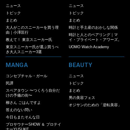
ニュース
ニュース
トピック
トピック
まとめ
まとめ
大人がこのスニーカーを買う理
時計と手土産のおかしな関係
由｜小澤匡行
時計と人とのペアリング｜マ
教えて！ 東京スニーカー氏
イ・プライベート・アワーズ。
東京スニーカー氏が選ぶ買うべ
UOMO Watch Academy
き大人スニーカー3選
MANGA
BEAUTY
コンセプチャル・ガール
ニュース
民譚
トピック
スペアタウン 〜つくろう自分だ
まとめ
けの予備の街〜
男の美容フェス
柳さん ごはんですよ
オジサンのための「逆転美容」
答えのない問い
今日もまたそんな日
プロサウナーSHOW ＆ プロテイ
ナーYUSUKE