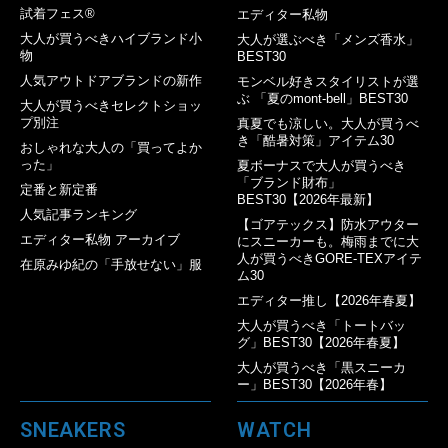
試着フェス®︎
エディター私物
大人が買うべきハイブランド小
大人が選ぶべき「メンズ香水」
物
BEST30
人気アウトドアブランドの新作
モンベル好きスタイリストが選
ぶ 「夏のmont-bell」BEST30
大人が買うべきセレクトショッ
プ別注
真夏でも涼しい。大人が買うべ
き「酷暑対策」アイテム30
おしゃれな大人の「買ってよか
った」
夏ボーナスで大人が買うべき
「ブランド財布」
定番と新定番
BEST30【2026年最新】
人気記事ランキング
【ゴアテックス】防水アウター
エディター私物 アーカイブ
にスニーカーも。梅雨までに大
人が買うべきGORE-TEXアイテ
在原みゆ紀の「手放せない」服
ム30
エディター推し【2026年春夏】
大人が買うべき「トートバッ
グ」BEST30【2026年春夏】
大人が買うべき「黒スニーカ
ー」BEST30【2026年春】
SNEAKERS
WATCH