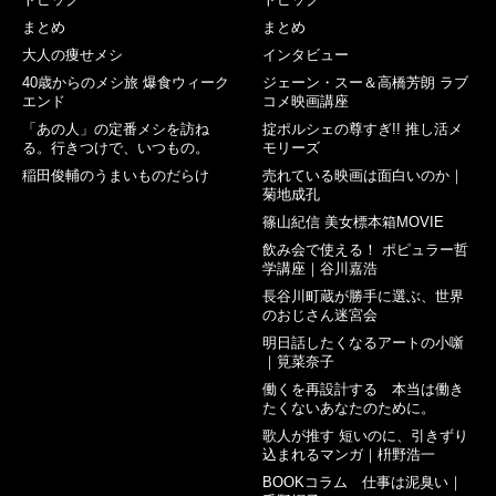
まとめ
まとめ
大人の痩せメシ
インタビュー
40歳からのメシ旅 爆食ウィーク
ジェーン・スー＆高橋芳朗 ラブ
エンド
コメ映画講座
「あの人」の定番メシを訪ね
掟ポルシェの尊すぎ!! 推し活メ
る。行きつけで、いつもの。
モリーズ
稲田俊輔のうまいものだらけ
売れている映画は面白いのか｜
菊地成孔
篠山紀信 美女標本箱MOVIE
飲み会で使える！ ポピュラー哲
学講座｜谷川嘉浩
長谷川町蔵が勝手に選ぶ、世界
のおじさん迷宮会
明日話したくなるアートの小噺
｜筧菜奈子
働くを再設計する 本当は働き
たくないあなたのために。
歌人が推す 短いのに、引きずり
込まれるマンガ｜枡野浩一
BOOKコラム 仕事は泥臭い｜