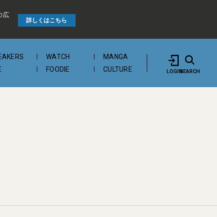
の広
詳しくはこちら
EAKERS
WATCH
MANGA
E
FOODIE
CULTURE
LOGIN
SEARCH