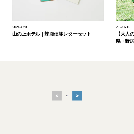
2024.4.20
2023.6.10
山の上ホテル｜蛇腹便箋レターセット
【大人
県・野
<
>
1
2