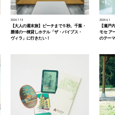
2024.7.13
2024.6.1
【大人の週末旅】ビーチまで５秒。千葉・
【瀬戸
勝浦の一棟貸しホテル「ザ・バイブス・
モセ ア
ヴィラ」に行きたい！
のテー