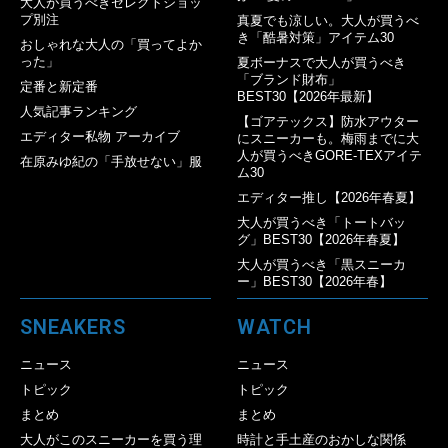
大人が買うべきセレクトショッ
プ別注
真夏でも涼しい。大人が買うべ
き「酷暑対策」アイテム30
おしゃれな大人の「買ってよか
った」
夏ボーナスで大人が買うべき
「ブランド財布」
定番と新定番
BEST30【2026年最新】
人気記事ランキング
【ゴアテックス】防水アウター
エディター私物 アーカイブ
にスニーカーも。梅雨までに大
人が買うべきGORE-TEXアイテ
在原みゆ紀の「手放せない」服
ム30
エディター推し【2026年春夏】
大人が買うべき「トートバッ
グ」BEST30【2026年春夏】
大人が買うべき「黒スニーカ
ー」BEST30【2026年春】
SNEAKERS
WATCH
ニュース
ニュース
トピック
トピック
まとめ
まとめ
大人がこのスニーカーを買う理
時計と手土産のおかしな関係