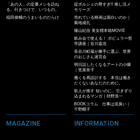
「あの人」の定番メシを訪ね
掟ポルシェの尊すぎ!! 推し活メ
る。行きつけで、いつもの。
モリーズ
稲田俊輔のうまいものだらけ
売れている映画は面白いのか｜
菊地成孔
篠山紀信 美女標本箱MOVIE
飲み会で使える！ ポピュラー哲
学講座｜谷川嘉浩
長谷川町蔵が勝手に選ぶ、世界
のおじさん迷宮会
明日話したくなるアートの小噺
｜筧菜奈子
働くを再設計する 本当は働き
たくないあなたのために。
歌人が推す 短いのに、引きずり
込まれるマンガ｜枡野浩一
BOOKコラム 仕事は泥臭い｜
千野帽子
MAGAZINE
INFORMATION