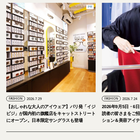
PR
FASHION
2026.7.24
ウェア】パリ発「イジ
2026年9月5日・6日開催。「試着フェス®︎」に
をキャットストリート
読者の皆さまをご招待。【2026年秋冬ファッ
ングラスも登場
ション＆美容アイテム試し放題】