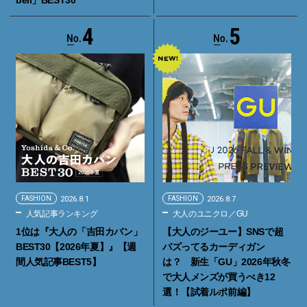
4
5
FASHION
2026.8.1
FASHION
2026.8.7
人気記事ランキング
大人のユニクロ／GU
1位は『大人の「吉田カバン」
【大人のジーユー】SNSで超
BEST30【2026年夏】』【週
バズってるカーディガン
間人気記事BEST5】
は？ 新生「GU」2026年秋冬
で大人メンズが買うべき12
選！【試着ルポ前編】