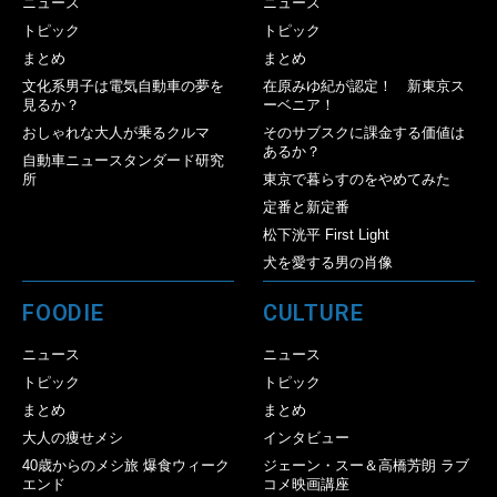
ニュース
ニュース
トピック
トピック
まとめ
まとめ
文化系男子は電気自動車の夢を
在原みゆ紀が認定！ 新東京ス
見るか？
ーベニア！
おしゃれな大人が乗るクルマ
そのサブスクに課金する価値は
あるか？
自動車ニュースタンダード研究
所
東京で暮らすのをやめてみた
定番と新定番
松下洸平 First Light
犬を愛する男の肖像
FOODIE
CULTURE
ニュース
ニュース
トピック
トピック
まとめ
まとめ
大人の痩せメシ
インタビュー
40歳からのメシ旅 爆食ウィーク
ジェーン・スー＆高橋芳朗 ラブ
エンド
コメ映画講座