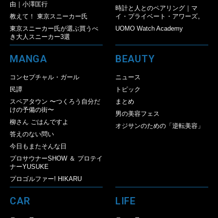
由｜小澤匡行
時計と人とのペアリング｜マ
教えて！ 東京スニーカー氏
イ・プライベート・アワーズ。
東京スニーカー氏が選ぶ買うべ
UOMO Watch Academy
き大人スニーカー3選
MANGA
BEAUTY
コンセプチャル・ガール
ニュース
民譚
トピック
スペアタウン 〜つくろう自分だ
まとめ
けの予備の街〜
男の美容フェス
柳さん ごはんですよ
オジサンのための「逆転美容」
答えのない問い
今日もまたそんな日
プロサウナーSHOW ＆ プロテイ
ナーYUSUKE
プロゴルファー! HIKARU
CAR
LIFE