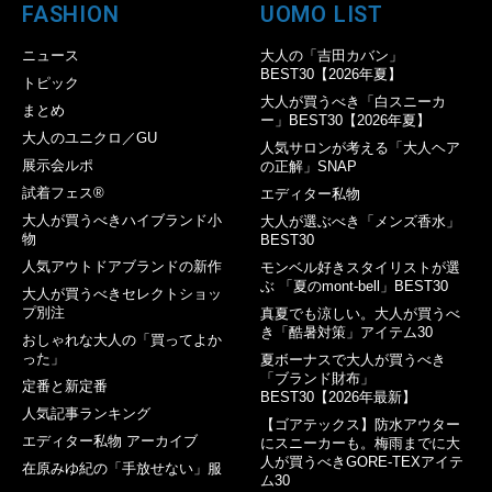
FASHION
UOMO LIST
ニュース
大人の「吉田カバン」
BEST30【2026年夏】
トピック
大人が買うべき「白スニーカ
まとめ
ー」BEST30【2026年夏】
大人のユニクロ／GU
人気サロンが考える「大人ヘア
展示会ルポ
の正解」SNAP
試着フェス®︎
エディター私物
大人が買うべきハイブランド小
大人が選ぶべき「メンズ香水」
物
BEST30
人気アウトドアブランドの新作
モンベル好きスタイリストが選
ぶ 「夏のmont-bell」BEST30
大人が買うべきセレクトショッ
プ別注
真夏でも涼しい。大人が買うべ
き「酷暑対策」アイテム30
おしゃれな大人の「買ってよか
った」
夏ボーナスで大人が買うべき
「ブランド財布」
定番と新定番
BEST30【2026年最新】
人気記事ランキング
【ゴアテックス】防水アウター
エディター私物 アーカイブ
にスニーカーも。梅雨までに大
人が買うべきGORE-TEXアイテ
在原みゆ紀の「手放せない」服
ム30