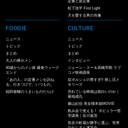
定番と新定番
松下洸平 First Light
犬を愛する男の肖像
FOODIE
CULTURE
ニュース
ニュース
トピック
トピック
まとめ
まとめ
大人の痩せメシ
インタビュー
40歳からのメシ旅 爆食ウィーク
ジェーン・スー＆高橋芳朗 ラブ
エンド
コメ映画講座
「あの人」の定番メシを訪ね
掟ポルシェの尊すぎ!! 推し活メ
る。行きつけで、いつもの。
モリーズ
稲田俊輔のうまいものだらけ
売れている映画は面白いのか｜
菊地成孔
篠山紀信 美女標本箱MOVIE
飲み会で使える！ ポピュラー哲
学講座｜谷川嘉浩
長谷川町蔵が勝手に選ぶ、世界
のおじさん迷宮会