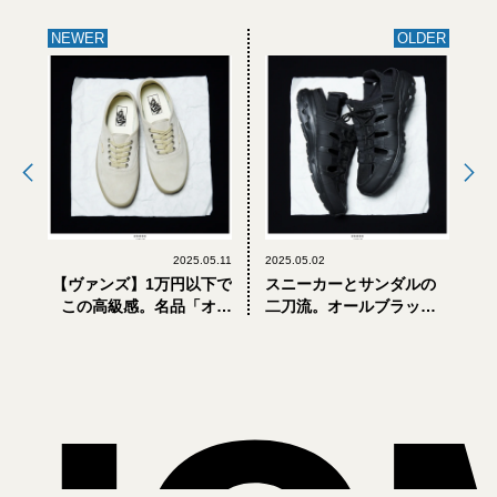
NEWER
OLDER
2025.05.11
2025.05.02
【ヴァンズ】1万円以下で
スニーカーとサンダルの
この高級感。名品「オー
二刀流。オールブラック
センティック」のコスパ
の「ミズノ×マーガレッ
な最新作【大人がこのス
ト・ハウエル」新作【大
ニーカーを買う理由｜小
人がこのスニーカーを買
澤匡行】
う理由｜小澤匡行】