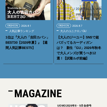
FASHION
2026.8.1
FASHION
2026.8.7
人気記事ランキング
大人のユニクロ／GU
1位は『大人の「吉田カバン」
【大人のジーユー】SNSで超
BEST30【2026年夏】』【週
バズってるカーディガン
間人気記事BEST5】
は？ 新生「GU」2026年秋冬
で大人メンズが買うべき12
選！【試着ルポ前編】
MAGAZINE
UOMO2026年8・9月合併号