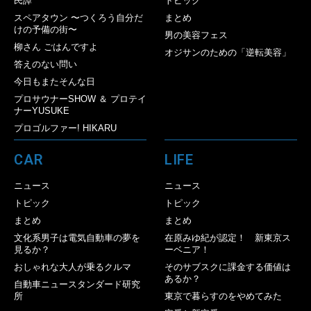
民譚
トピック
スペアタウン 〜つくろう自分だ
まとめ
けの予備の街〜
男の美容フェス
柳さん ごはんですよ
オジサンのための「逆転美容」
答えのない問い
今日もまたそんな日
プロサウナーSHOW ＆ プロテイ
ナーYUSUKE
プロゴルファー! HIKARU
CAR
LIFE
ニュース
ニュース
トピック
トピック
まとめ
まとめ
文化系男子は電気自動車の夢を
在原みゆ紀が認定！ 新東京ス
見るか？
ーベニア！
おしゃれな大人が乗るクルマ
そのサブスクに課金する価値は
あるか？
自動車ニュースタンダード研究
所
東京で暮らすのをやめてみた