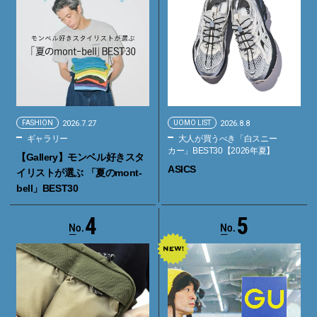
FASHION
2026.7.27
UOMO LIST
2026.8.8
ギャラリー
大人が買うべき「白スニー
カー」BEST30【2026年夏】
【Gallery】モンベル好きスタ
ASICS
イリストが選ぶ 「夏のmont-
bell」BEST30
4
5