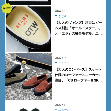
理由｜小澤匡行】
2026.8.3
まとめ
【大人のヴァンズ】注目はビー
ムス別注「オールドスクール」
と「エラ」の融合モデル。エ
ディター激推しの新作4選
2026.7.31
ニュース
【大人のコンバース】スケート
仕様のローファースニーカーに
注目。「CS ローファー II SK」
含む新作6型を見逃すな
2026.7.31
ニュース