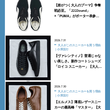
【差がつく大人のプーマ】争奪
戦必至。「JJJJound」
×「PUMA」がポーター表参道
で数量限定発売【8月1日発売】
2026.7.31
大人がこのスニーカーを買う理由
｜小澤匡行
【ヴァレンティノ】普通じゃな
い美しさ。新作コートシューズ
「ロイコ スニーカー」【大人が
このスニーカーを買う理由｜小
澤匡行】
2026.7.30
大人がこのスニーカーを買う理由
｜小澤匡行
【エルメス】薄底レザースニー
カーの最高峰「マスター」【大