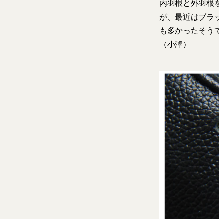
内羽根と外羽根
が、最近はブラ
も多かったそう
（小澤）