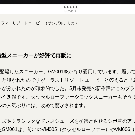
00／ラストリゾートエービー（サンプルデリカ）
新型スニーカーが好評で再販に
新登場したスニーカー、GM001をかなり愛用しています。履い
』と訊かれたのですが、ラストリゾート エービーと答えると『
ンが分かれたのが印象的でした。5月末発売の新作群にこのブ
いう朗報です。タッセルローファーやモックスニーカーもそう
ルの人気ぶりには、改めて驚かされます。
ーズやクラシックなドレスシューズを彷彿とさせるシボ革のア
GM001は、前出のVM005（タッセルローファー）やVM006