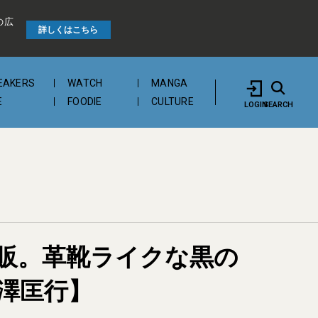
の広
詳しくはこちら
EAKERS
WATCH
MANGA
E
FOODIE
CULTURE
LOGIN
SEARCH
販。革靴ライクな黒の
小澤匡行】