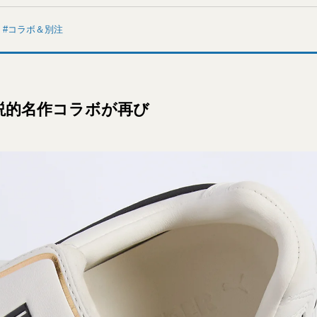
コラボ＆別注
説的名作コラボが再び