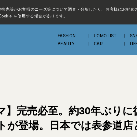
提携先等がお客様のニーズ等について調査・分析したり、お客様にお勧め
ookie を使用する場合があります。
FASHION
UOMO LIST
SN
BEAUTY
CAR
LIF
マ】完売必至。約30年ぶりに復
ワイトが登場。日本では表参道