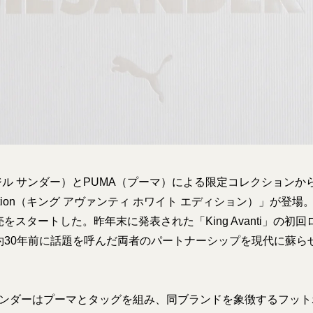
R（ジル サンダー）とPUMA（プーマ）による限定コレクションから
te Edition（キング アヴァンティ ホワイト エディション）」が登場。
をスタートした。昨年末に発表された「King Avanti」の初
約30年前に話題を呼んだ両者のパートナーシップを現代に蘇ら
 サンダーはプーマとタッグを組み、同ブランドを象徴するフッ