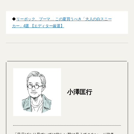
◆
リーボック、プーマ… この夏買うべき「大人の白スニー
カー」4選 【エディター厳選】
小澤匡行