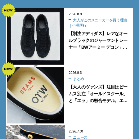
2026.8.8
大人がこのスニーカーを買う理由
｜小澤匡行
【別注アディダス】レアなオー
ルブラックのジャーマントレー
ナー「BWアーミー デコン」
【大人がこのスニーカーを買う
理由｜小澤匡行】
2026.8.3
まとめ
【大人のヴァンズ】注目はビー
ムス別注「オールドスクール」
と「エラ」の融合モデル。エ
ディター激推しの新作4選
2026.7.31
ニュース