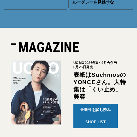
ルーグレーを見逃すな
MAGAZINE
UOMO2026年8・9月合併号
6月25日発売
表紙はSuchmosの
YONCEさん。大特
集は「くい止め」
美容
最新号を試し読み
SHOP LIST