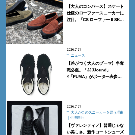
【大人のコンバース】スケート
仕様のローファースニーカーに
注目。「CS ローファー II SK」
含む新作6型を見逃すな
2026.7.31
ニュース
【差がつく大人のプーマ】争奪
戦必至。「JJJJound」
×「PUMA」がポーター表参道
で数量限定発売【8月1日発売】
2026.7.31
大人がこのスニーカーを買う理由
｜小澤匡行
【ヴァレンティノ】普通じゃな
い美しさ。新作コートシューズ