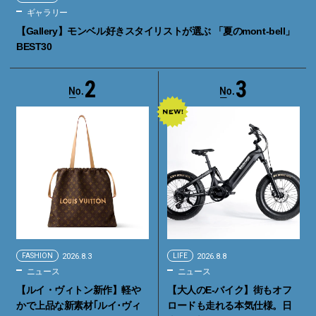
ギャラリー
【Gallery】モンベル好きスタイリストが選ぶ 「夏のmont-bell」
BEST30
2
3
FASHION
2026.8.3
LIFE
2026.8.8
ニュース
ニュース
【ルイ・ヴィトン新作】軽や
【大人のE-バイク】街もオフ
かで上品な新素材｢ルイ･ヴィ
ロードも走れる本気仕様。日