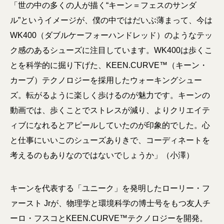
「世の中の多くの人が描く“キーン＝フェスのサンダ
ル”というイメージが、僕の中ではだいぶ薄まって、今は
WK400（ダブルケーフォーハンドレッド）のようなテッ
ク感のあるシューズに注目しています。WK400は歩くこ
とを科学的に掘り下げた、KEEN.CURVE™（キーン・
カーブ）テクノロジーを採用したウォーキングシュー
ズ。転がるように楽しく歩けるのが魅力です。キーンの
動画では、歩くことでストレスが減り、よりクリエイテ
ィブになれるとアピールしていたのが印象的でした。心
と仕事にいいこのシューズありきで、コーディネートを
考えるのもありなのではないでしょうか」（小澤）
キーンを代表する「ユニーク」を発明したローリー・フ
ァースト Jrが、物理学と環境科学の博士号をもつ友人チ
ーロ・フスコとKEEN.CURVE™テクノロジーを開発。