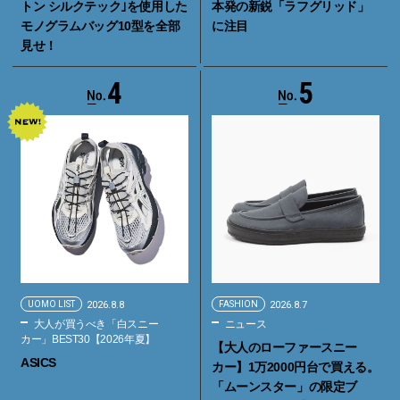
トン シルクテック｣を使用した
本発の新鋭「ラフグリッド」
モノグラムバッグ10型を全部
に注目
見せ！
4
5
UOMO LIST
2026.8.8
FASHION
2026.8.7
大人が買うべき「白スニー
ニュース
カー」BEST30【2026年夏】
【大人のローファースニー
ASICS
カー】1万2000円台で買える。
「ムーンスター」の限定ブ