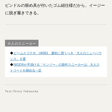
ピンドルの留め具が付いたゴム紐仕様だから、イージー
に脱ぎ履きできる。
大人のスニーカー
◆
ビームスコラボ、UK991…夏前に買うべき「大人のニューバラ
ンス」６選
◆
NIGO®が手掛ける「ケンゾー」の新作スニーカーは、大人ス
トリートを締める一足
Text:Tetsu Takasuka