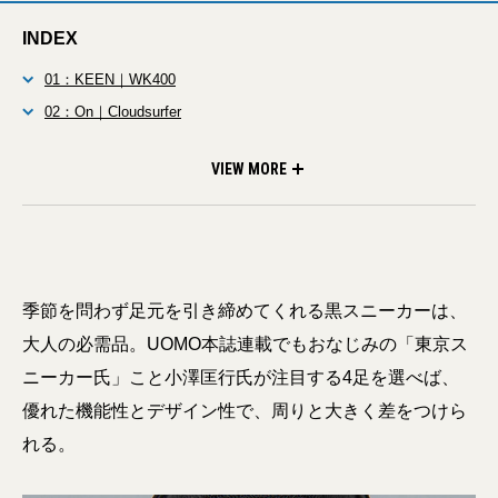
INDEX
01：KEEN｜WK400
02：On｜Cloudsurfer
03：adidas Originals｜CAMPUS
04：ENGINEERED GARMENTS×K・SWISS｜CLASSIC GT
VIEW MORE
季節を問わず足元を引き締めてくれる黒スニーカーは、
大人の必需品。UOMO本誌連載でもおなじみの「東京ス
ニーカー氏」こと小澤匡行氏が注目する4足を選べば、
優れた機能性とデザイン性で、周りと大きく差をつけら
れる。