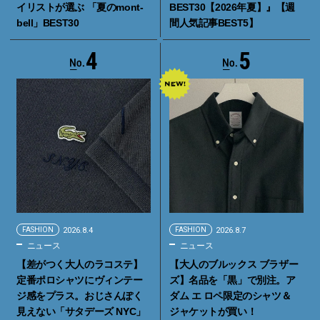
イリストが選ぶ 「夏のmont-
BEST30【2026年夏】』【週
bell」BEST30
間人気記事BEST5】
4
5
FASHION
2026.8.4
FASHION
2026.8.7
ニュース
ニュース
【差がつく大人のラコステ】
【大人のブルックス ブラザー
定番ポロシャツにヴィンテー
ズ】名品を「黒」で別注。ア
ジ感をプラス。おじさんぽく
ダム エ ロペ限定のシャツ＆
見えない「サタデーズ NYC」
ジャケットが買い！