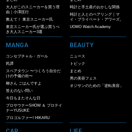
大人がこのスニーカーを買う理
時計と手土産のおかしな関係
由｜小澤匡行
時計と人とのペアリング｜マ
教えて！ 東京スニーカー氏
イ・プライベート・アワーズ。
東京スニーカー氏が選ぶ買うべ
UOMO Watch Academy
き大人スニーカー3選
MANGA
BEAUTY
コンセプチャル・ガール
ニュース
民譚
トピック
スペアタウン 〜つくろう自分だ
まとめ
けの予備の街〜
男の美容フェス
柳さん ごはんですよ
オジサンのための「逆転美容」
答えのない問い
今日もまたそんな日
プロサウナーSHOW ＆ プロテイ
ナーYUSUKE
プロゴルファー! HIKARU
CAR
LIFE