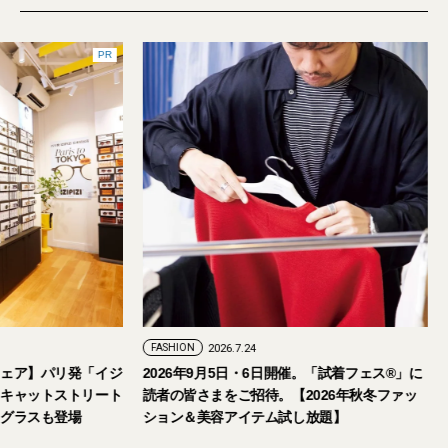
PR
FASHION
2026.7.29
FASHION
2026.7.24
【おしゃれな大人のアイウェア】パリ発「イジ
2026年9月5日・
ピジ」が国内初の旗艦店をキャットストリート
読者の皆さまをご招
にオープン。日本限定サングラスも登場
ション＆美容アイテ