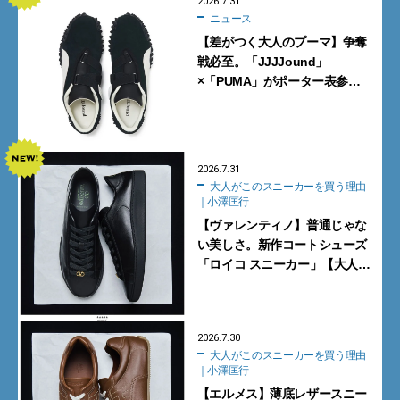
2026.7.31
ニュース
【差がつく大人のプーマ】争奪
戦必至。「JJJJound」
×「PUMA」がポーター表参道
で数量限定発売【8月1日発売】
2026.7.31
大人がこのスニーカーを買う理由
｜小澤匡行
【ヴァレンティノ】普通じゃな
い美しさ。新作コートシューズ
「ロイコ スニーカー」【大人が
このスニーカーを買う理由｜小
澤匡行】
2026.7.30
大人がこのスニーカーを買う理由
｜小澤匡行
【エルメス】薄底レザースニー