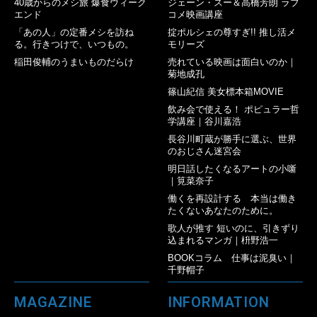
40歳からのメシ旅 爆食ウィーク
ジェーン・スー＆高橋芳朗 ラブ
エンド
コメ映画講座
「あの人」の定番メシを訪ね
掟ポルシェの尊すぎ!! 推し活メ
る。行きつけで、いつもの。
モリーズ
稲田俊輔のうまいものだらけ
売れている映画は面白いのか｜
菊地成孔
篠山紀信 美女標本箱MOVIE
飲み会で使える！ ポピュラー哲
学講座｜谷川嘉浩
長谷川町蔵が勝手に選ぶ、世界
のおじさん迷宮会
明日話したくなるアートの小噺
｜筧菜奈子
働くを再設計する 本当は働き
たくないあなたのために。
歌人が推す 短いのに、引きずり
込まれるマンガ｜枡野浩一
BOOKコラム 仕事は泥臭い｜
千野帽子
MAGAZINE
INFORMATION