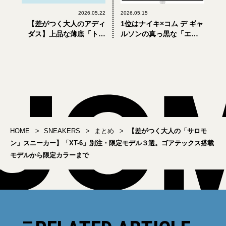
2026.05.22
2026.05.15
【差がつく大人のアディ
1位はナイキ×コム デ ギャ
ダス】上品な薄底「トー
ルソンの真っ黒な「エア
キョー」は完売必至。人
マックス ドルチェ」。大
気セレクトショップ「別
人が買うべき新作スニー
注＆限定」新作スニーカ
カーBEST5【2026年5
ー3選
月】
HOME
SNEAKERS
まとめ
【差がつく大人の「サロモ
ン」スニーカー】「XT-6」別注・限定モデル３選。ゴアテックス搭載
モデルから限定カラーまで