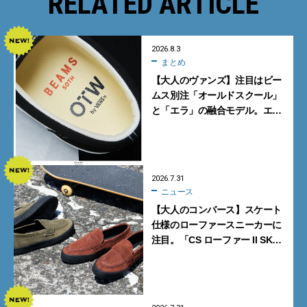
RELATED ARTICLE
2026.8.3
まとめ
【大人のヴァンズ】注目はビー
ムス別注「オールドスクール」
と「エラ」の融合モデル。エ
ディター激推しの新作4選
2026.7.31
ニュース
【大人のコンバース】スケート
仕様のローファースニーカーに
注目。「CS ローファー II SK」
含む新作6型を見逃すな