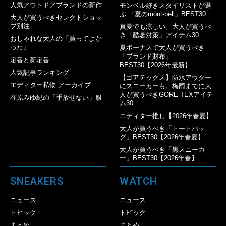
人気アウトドアブランドの新作
モンベル好きスタイリストが選
ぶ 「夏のmont-bell」BEST30
大人が買うべきセレクトショッ
プ別注
真夏でも涼しい。大人が買うべ
き「酷暑対策」アイテム30
おしゃれな大人の「買ってよか
った」
夏ボーナスで大人が買うべき
「ブランド財布」
定番と新定番
BEST30【2026年最新】
人気記事ランキング
【ゴアテックス】防水アウター
エディター私物 アーカイブ
にスニーカーも。梅雨までに大
人が買うべきGORE-TEXアイテ
在原みゆ紀の「手放せない」服
ム30
エディター推し【2026年春夏】
大人が買うべき「トートバッ
グ」BEST30【2026年春夏】
大人が買うべき「黒スニーカ
ー」BEST30【2026年春】
SNEAKERS
WATCH
ニュース
ニュース
トピック
トピック
まとめ
まとめ