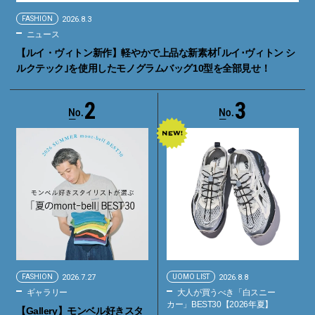
FASHION
2026.8.3
ニュース
【ルイ・ヴィトン新作】軽やかで上品な新素材｢ルイ･ヴィトン シ
ルクテック｣を使用したモノグラムバッグ10型を全部見せ！
2
3
FASHION
2026.7.27
UOMO LIST
2026.8.8
ギャラリー
大人が買うべき「白スニー
カー」BEST30【2026年夏】
【Gallery】モンベル好きスタ