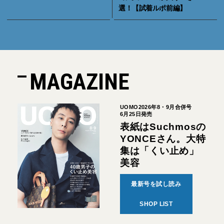
選！【試着ルポ前編】
MAGAZINE
UOMO2026年8・9月合併号
6月25日発売
表紙はSuchmosの
YONCEさん。大特
集は「くい止め」
美容
最新号を試し読み
SHOP LIST