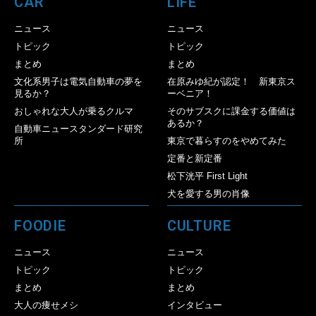
CAR
LIFE
ニュース
ニュース
トピック
トピック
まとめ
まとめ
文化系男子は電気自動車の夢を
在原みゆ紀が認定！ 新東京ス
見るか？
ーベニア！
おしゃれな大人が乗るクルマ
そのサブスクに課金する価値は
あるか？
自動車ニュースタンダード研究
所
東京で暮らすのをやめてみた
定番と新定番
松下洸平 First Light
犬を愛する男の肖像
FOODIE
CULTURE
ニュース
ニュース
トピック
トピック
まとめ
まとめ
大人の痩せメシ
インタビュー