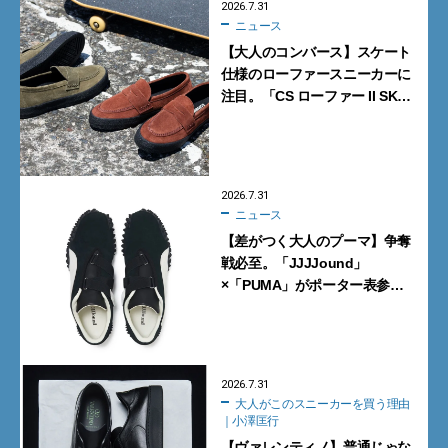
2026.7.31
ニュース
【大人のコンバース】スケート
仕様のローファースニーカーに
注目。「CS ローファー II SK」
含む新作6型を見逃すな
2026.7.31
ニュース
【差がつく大人のプーマ】争奪
戦必至。「JJJJound」
×「PUMA」がポーター表参道
で数量限定発売【8月1日発売】
2026.7.31
大人がこのスニーカーを買う理由
｜小澤匡行
【ヴァレンティノ】普通じゃな