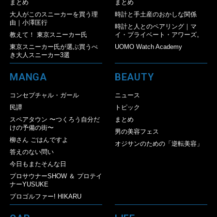
まとめ
まとめ
大人がこのスニーカーを買う理
時計と手土産のおかしな関係
由｜小澤匡行
時計と人とのペアリング｜マ
教えて！ 東京スニーカー氏
イ・プライベート・アワーズ。
東京スニーカー氏が選ぶ買うべ
UOMO Watch Academy
き大人スニーカー3選
MANGA
BEAUTY
コンセプチャル・ガール
ニュース
民譚
トピック
スペアタウン 〜つくろう自分だ
まとめ
けの予備の街〜
男の美容フェス
柳さん ごはんですよ
オジサンのための「逆転美容」
答えのない問い
今日もまたそんな日
プロサウナーSHOW ＆ プロテイ
ナーYUSUKE
プロゴルファー! HIKARU