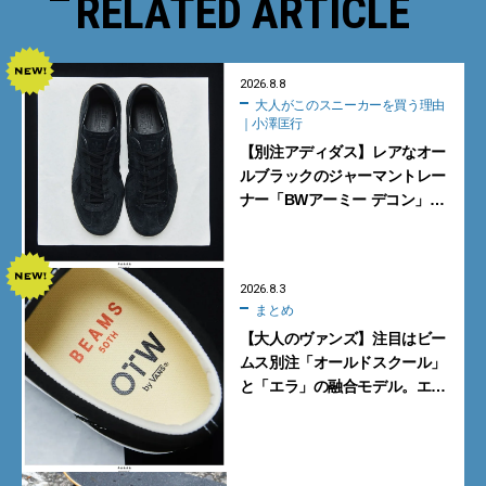
RELATED ARTICLE
2026.8.8
大人がこのスニーカーを買う理由
｜小澤匡行
【別注アディダス】レアなオー
ルブラックのジャーマントレー
ナー「BWアーミー デコン」
【大人がこのスニーカーを買う
理由｜小澤匡行】
2026.8.3
まとめ
【大人のヴァンズ】注目はビー
ムス別注「オールドスクール」
と「エラ」の融合モデル。エ
ディター激推しの新作4選