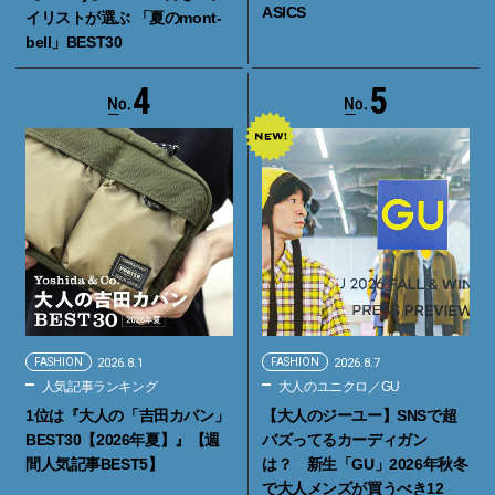
ASICS
イリストが選ぶ 「夏のmont-
bell」BEST30
4
5
FASHION
2026.8.1
FASHION
2026.8.7
人気記事ランキング
大人のユニクロ／GU
1位は『大人の「吉田カバン」
【大人のジーユー】SNSで超
BEST30【2026年夏】』【週
バズってるカーディガン
間人気記事BEST5】
は？ 新生「GU」2026年秋冬
で大人メンズが買うべき12