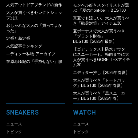
人気アウトドアブランドの新作
モンベル好きスタイリストが選
ぶ 「夏のmont-bell」BEST30
大人が買うべきセレクトショッ
プ別注
真夏でも涼しい。大人が買うべ
き「酷暑対策」アイテム30
おしゃれな大人の「買ってよか
った」
夏ボーナスで大人が買うべき
「ブランド財布」
定番と新定番
BEST30【2026年最新】
人気記事ランキング
【ゴアテックス】防水アウター
エディター私物 アーカイブ
にスニーカーも。梅雨までに大
人が買うべきGORE-TEXアイテ
在原みゆ紀の「手放せない」服
ム30
エディター推し【2026年春夏】
大人が買うべき「トートバッ
グ」BEST30【2026年春夏】
大人が買うべき「黒スニーカ
ー」BEST30【2026年春】
SNEAKERS
WATCH
ニュース
ニュース
トピック
トピック