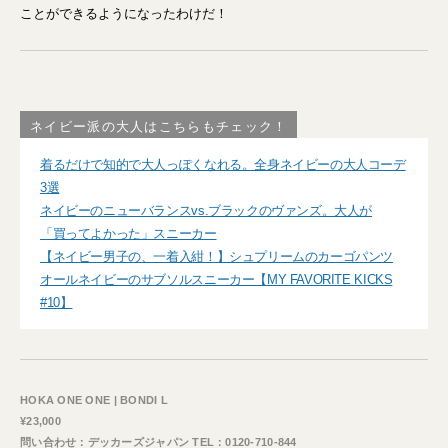
ことができるようになったわけだ！
ネイビー派の大人はこちらもチェック！
着るだけで知的で大人っぽくなれる。全身ネイビーの大人コーデ
3選
ネイビーのニューバランスvs.ブラックのヴァンズ。大人が
「買ってよかった」スニーカー
【ネイビー男子の、一着入紺！】シュプリームのカーゴパンツ
オールネイビーのサブソルスニーカー【MY FAVORITE KICKS
#10】
HOKA ONE ONE | BONDI L
¥23,000
問い合わせ：デッカーズジャパン TEL：0120-710-844