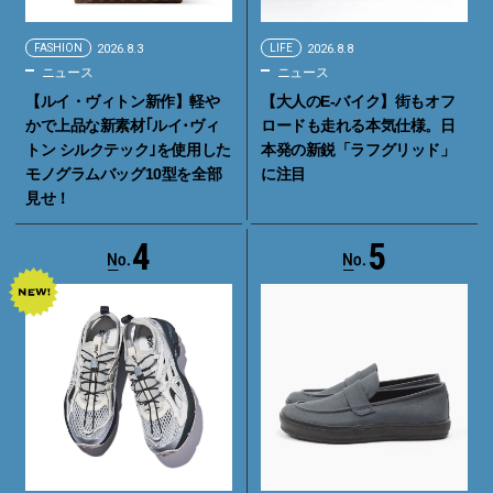
FASHION
2026.8.3
LIFE
2026.8.8
ニュース
ニュース
【ルイ・ヴィトン新作】軽や
【大人のE-バイク】街もオフ
かで上品な新素材｢ルイ･ヴィ
ロードも走れる本気仕様。日
トン シルクテック｣を使用した
本発の新鋭「ラフグリッド」
モノグラムバッグ10型を全部
に注目
見せ！
4
5