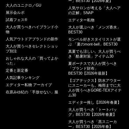
ー」BEST30【2026年夏】
大人のユニクロ／GU
人気サロンが考える「大人ヘア
展示会ルポ
の正解」SNAP
試着フェス®︎
エディター私物
大人が買うべきハイブランド小
大人が選ぶべき「メンズ香水」
物
BEST30
人気アウトドアブランドの新作
モンベル好きスタイリストが選
ぶ 「夏のmont-bell」BEST30
大人が買うべきセレクトショッ
プ別注
真夏でも涼しい。大人が買うべ
き「酷暑対策」アイテム30
おしゃれな大人の「買ってよか
った」
夏ボーナスで大人が買うべき
「ブランド財布」
定番と新定番
BEST30【2026年最新】
人気記事ランキング
【ゴアテックス】防水アウター
エディター私物 アーカイブ
にスニーカーも。梅雨までに大
人が買うべきGORE-TEXアイテ
在原みゆ紀の「手放せない」服
ム30
エディター推し【2026年春夏】
大人が買うべき「トートバッ
グ」BEST30【2026年春夏】
大人が買うべき「黒スニーカ
ー」BEST30【2026年春】