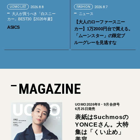
UOMO LIST
2026.8.8
FASHION
2026.8.7
大人が買うべき「白スニー
ニュース
カー」BEST30【2026年夏】
【大人のローファースニー
ASICS
カー】1万2000円台で買える。
「ムーンスター」の限定ブ
ルーグレーを見逃すな
MAGAZINE
UOMO2026年8・9月合併号
6月25日発売
表紙はSuchmosの
YONCEさん。大特
集は「くい止め」
美容