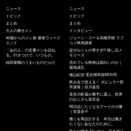
ニュース
ニュース
トピック
トピック
まとめ
まとめ
大人の痩せメシ
インタビュー
40歳からのメシ旅 爆食ウィーク
ジェーン・スー＆高橋芳朗 ラブ
エンド
コメ映画講座
「あの人」の定番メシを訪ね
掟ポルシェの尊すぎ!! 推し活メ
る。行きつけで、いつもの。
モリーズ
稲田俊輔のうまいものだらけ
売れている映画は面白いのか｜
菊地成孔
篠山紀信 美女標本箱MOVIE
飲み会で使える！ ポピュラー哲
学講座｜谷川嘉浩
長谷川町蔵が勝手に選ぶ、世界
のおじさん迷宮会
明日話したくなるアートの小噺
｜筧菜奈子
働くを再設計する 本当は働き
たくないあなたのために。