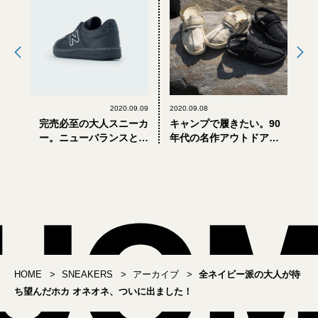
2020.09.09
2020.09.08
完売必至の大人スニーカ
キャンプで履きたい。90
ー。ニューバランスとギ
年代の名作アウトドアサ
ャルソン・オムのコラボ
ンダルがリバイバル！
はオールレザーの白と
黒！
HOME
SNEAKERS
アーカイブ
全ネイビー派の大人が待
ち望んだホカ オネオネ、ついに出ました！