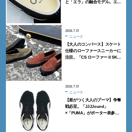
と「エラ」の融合モデル。エ
ディター激推しの新作4選
2026.7.31
ニュース
【大人のコンバース】スケート
仕様のローファースニーカーに
注目。「CS ローファー II SK」
含む新作6型を見逃すな
2026.7.31
ニュース
【差がつく大人のプーマ】争奪
戦必至。「JJJJound」
×「PUMA」がポーター表参道
で数量限定発売【8月1日発売】