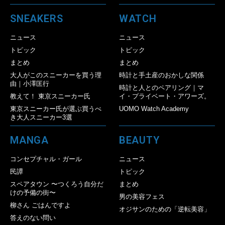
SNEAKERS
WATCH
ニュース
ニュース
トピック
トピック
まとめ
まとめ
大人がこのスニーカーを買う理
時計と手土産のおかしな関係
由｜小澤匡行
時計と人とのペアリング｜マ
教えて！ 東京スニーカー氏
イ・プライベート・アワーズ。
東京スニーカー氏が選ぶ買うべ
UOMO Watch Academy
き大人スニーカー3選
MANGA
BEAUTY
コンセプチャル・ガール
ニュース
民譚
トピック
スペアタウン 〜つくろう自分だ
まとめ
けの予備の街〜
男の美容フェス
柳さん ごはんですよ
オジサンのための「逆転美容」
答えのない問い