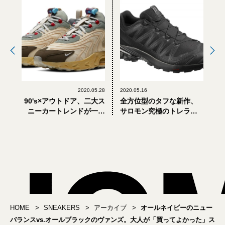
2020.05.28
2020.05.16
90's×アウトドア、二大ス
全方位型のタフな新作、
ニーカートレンドが一足
サロモン究極のトレラン
に詰まった「エア マック
シューズ「XA PRO 3D V8
ス 270」。ナイキとトラ
GORE-TEX」登場！
ヴィス・スコットの新作
コラボ、登場。
HOME
SNEAKERS
アーカイブ
オールネイビーのニュー
バランスvs.オールブラックのヴァンズ。大人が「買ってよかった」ス