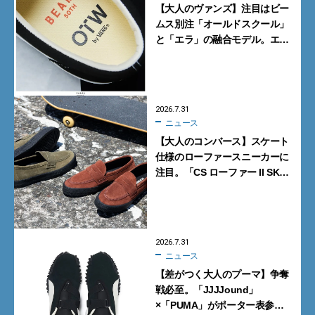
【大人のヴァンズ】注目はビー
ムス別注「オールドスクール」
と「エラ」の融合モデル。エ
ディター激推しの新作4選
2026.7.31
ニュース
【大人のコンバース】スケート
仕様のローファースニーカーに
注目。「CS ローファー II SK」
含む新作6型を見逃すな
2026.7.31
ニュース
【差がつく大人のプーマ】争奪
戦必至。「JJJJound」
×「PUMA」がポーター表参道