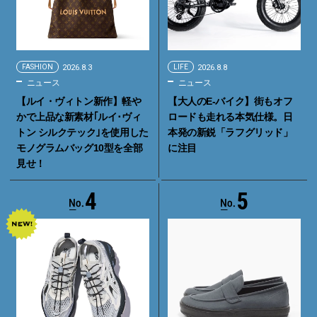
FASHION
2026.8.3
LIFE
2026.8.8
ニュース
ニュース
【ルイ・ヴィトン新作】軽や
【大人のE-バイク】街もオフ
かで上品な新素材｢ルイ･ヴィ
ロードも走れる本気仕様。日
トン シルクテック｣を使用した
本発の新鋭「ラフグリッド」
モノグラムバッグ10型を全部
に注目
見せ！
4
5