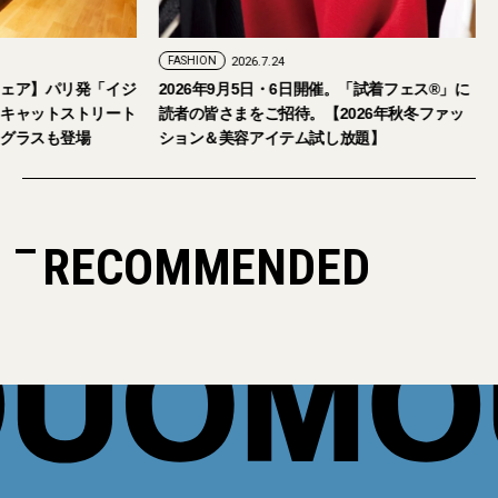
2026.7.29
FASHION
2026.7.24
な大人のアイウェア】パリ発「イジ
2026年9月5日・6日開催。「試着
内初の旗艦店をキャットストリート
読者の皆さまをご招待。【2026
。日本限定サングラスも登場
ション＆美容アイテム試し放題】
RECOMMENDED