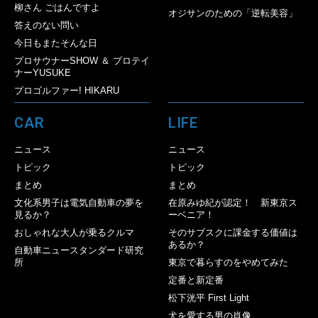
柳さん ごはんですよ
オジサンのための「逆転美容」
答えのない問い
今日もまたそんな日
プロサウナーSHOW ＆ プロテイ
ナーYUSUKE
プロゴルファー! HIKARU
CAR
LIFE
ニュース
ニュース
トピック
トピック
まとめ
まとめ
文化系男子は電気自動車の夢を
在原みゆ紀が認定！ 新東京ス
見るか？
ーベニア！
おしゃれな大人が乗るクルマ
そのサブスクに課金する価値は
あるか？
自動車ニュースタンダード研究
所
東京で暮らすのをやめてみた
定番と新定番
松下洸平 First Light
犬を愛する男の肖像