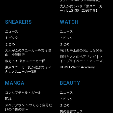
大人が買うべき「黒スニーカ
ー」BEST30【2026年春】
SNEAKERS
WATCH
ニュース
ニュース
トピック
トピック
まとめ
まとめ
大人がこのスニーカーを買う理
時計と手土産のおかしな関係
由｜小澤匡行
時計と人とのペアリング｜マ
教えて！ 東京スニーカー氏
イ・プライベート・アワーズ。
東京スニーカー氏が選ぶ買うべ
UOMO Watch Academy
き大人スニーカー3選
MANGA
BEAUTY
コンセプチャル・ガール
ニュース
民譚
トピック
スペアタウン 〜つくろう自分だ
まとめ
けの予備の街〜
男の美容フェス