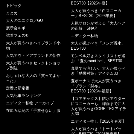
BEST30【2026年夏】
トピック
大人が買うべき「白スニーカ
まとめ
ー」BEST30【2026年夏】
大人のユニクロ／GU
人気サロンが考える「大人ヘア
展示会ルポ
の正解」SNAP
試着フェス®︎
エディター私物
大人が買うべきハイブランド小
大人が選ぶべき「メンズ香水」
物
BEST30
人気アウトドアブランドの新作
モンベル好きスタイリストが選
ぶ 「夏のmont-bell」BEST30
大人が買うべきセレクトショッ
プ別注
真夏でも涼しい。大人が買うべ
き「酷暑対策」アイテム30
おしゃれな大人の「買ってよか
った」
夏ボーナスで大人が買うべき
「ブランド財布」
定番と新定番
BEST30【2026年最新】
人気記事ランキング
【ゴアテックス】防水アウター
エディター私物 アーカイブ
にスニーカーも。梅雨までに大
人が買うべきGORE-TEXアイテ
在原みゆ紀の「手放せない」服
ム30
エディター推し【2026年春夏】
大人が買うべき「トートバッ
グ」BEST30【2026年春夏】