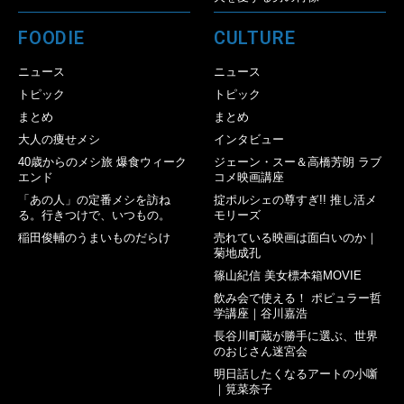
FOODIE
CULTURE
ニュース
ニュース
トピック
トピック
まとめ
まとめ
大人の痩せメシ
インタビュー
40歳からのメシ旅 爆食ウィーク
ジェーン・スー＆高橋芳朗 ラブ
エンド
コメ映画講座
「あの人」の定番メシを訪ね
掟ポルシェの尊すぎ!! 推し活メ
る。行きつけで、いつもの。
モリーズ
稲田俊輔のうまいものだらけ
売れている映画は面白いのか｜
菊地成孔
篠山紀信 美女標本箱MOVIE
飲み会で使える！ ポピュラー哲
学講座｜谷川嘉浩
長谷川町蔵が勝手に選ぶ、世界
のおじさん迷宮会
明日話したくなるアートの小噺
｜筧菜奈子