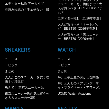
エディター私物 アーカイブ
にスニーカーも。梅雨までに大
人が買うべきGORE-TEXアイテ
在原みゆ紀の「手放せない」服
ム30
エディター推し【2026年春夏】
大人が買うべき「トートバッ
グ」BEST30【2026年春夏】
大人が買うべき「黒スニーカ
ー」BEST30【2026年春】
SNEAKERS
WATCH
ニュース
ニュース
トピック
トピック
まとめ
まとめ
大人がこのスニーカーを買う理
時計と手土産のおかしな関係
由｜小澤匡行
時計と人とのペアリング｜マ
教えて！ 東京スニーカー氏
イ・プライベート・アワーズ。
東京スニーカー氏が選ぶ買うべ
UOMO Watch Academy
き大人スニーカー3選
MANGA
BEAUTY