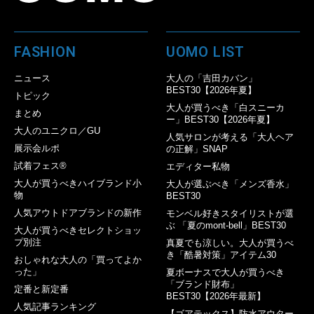
FASHION
UOMO LIST
ニュース
大人の「吉田カバン」
BEST30【2026年夏】
トピック
大人が買うべき「白スニーカ
まとめ
ー」BEST30【2026年夏】
大人のユニクロ／GU
人気サロンが考える「大人ヘア
展示会ルポ
の正解」SNAP
試着フェス®︎
エディター私物
大人が買うべきハイブランド小
大人が選ぶべき「メンズ香水」
物
BEST30
人気アウトドアブランドの新作
モンベル好きスタイリストが選
ぶ 「夏のmont-bell」BEST30
大人が買うべきセレクトショッ
プ別注
真夏でも涼しい。大人が買うべ
き「酷暑対策」アイテム30
おしゃれな大人の「買ってよか
った」
夏ボーナスで大人が買うべき
「ブランド財布」
定番と新定番
BEST30【2026年最新】
人気記事ランキング
【ゴアテックス】防水アウター