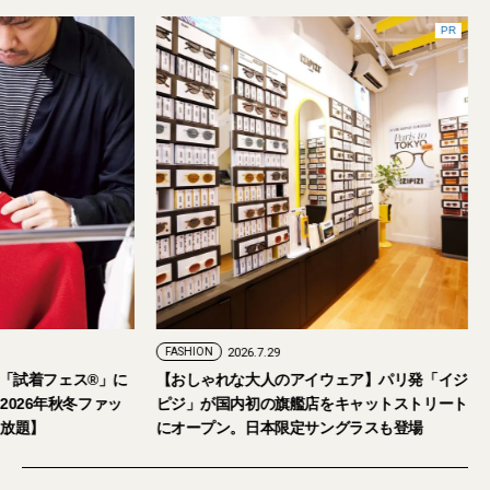
PR
FASHION
2026.7.29
。「試着フェス®︎」に
【おしゃれな大人のアイウェア】パリ発「イジ
026年秋冬ファッ
ピジ」が国内初の旗艦店をキャットストリート
放題】
にオープン。日本限定サングラスも登場