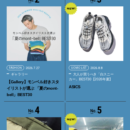
FASHION
2026.7.27
UOMO LIST
2026.8.8
ギャラリー
大人が買うべき「白スニー
カー」BEST30【2026年夏】
【Gallery】モンベル好きスタ
ASICS
イリストが選ぶ 「夏のmont-
bell」BEST30
4
5