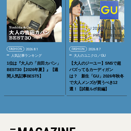
FASHION
2026.8.1
FASHION
2026.8.7
人気記事ランキング
大人のユニクロ／GU
1位は『大人の「吉田カバン」
【大人のジーユー】SNSで超
BEST30【2026年夏】』【週
バズってるカーディガン
間人気記事BEST5】
は？ 新生「GU」2026年秋冬
で大人メンズが買うべき12
選！【試着ルポ前編】