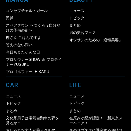
コンセプチャル・ガール
ニュース
民譚
トピック
スペアタウン 〜つくろう自分だ
まとめ
けの予備の街〜
男の美容フェス
柳さん ごはんですよ
オジサンのための「逆転美容」
答えのない問い
今日もまたそんな日
プロサウナーSHOW ＆ プロテイ
ナーYUSUKE
プロゴルファー! HIKARU
CAR
LIFE
ニュース
ニュース
トピック
トピック
まとめ
まとめ
文化系男子は電気自動車の夢を
在原みゆ紀が認定！ 新東京ス
見るか？
ーベニア！
おしゃれな大人が乗るクルマ
そのサブスクに課金する価値は