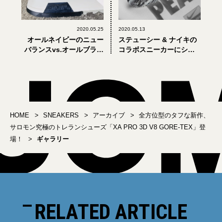
2020.05.25
2020.05.13
オールネイビーのニュー
ステューシー & ナイキの
バランスvs.オールブラッ
コラボスニーカーにシッ
クのヴァンズ。大人が
クな新色が登場！ オンラ
「買ってよかった」スニ
イン限定発売
ーカー2選
HOME
SNEAKERS
アーカイブ
全方位型のタフな新作、
サロモン究極のトレランシューズ「XA PRO 3D V8 GORE-TEX」登
場！
ギャラリー
RELATED ARTICLE