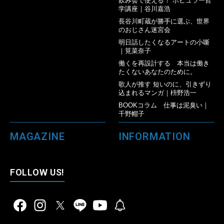
飲み会で使える！ ポピュラー哲
学講座｜谷川嘉浩
長谷川町蔵が勝手に選ぶ、世界
のおじさん迷宮会
明日話したくなるアートの小噺
｜筧菜奈子
働くを再設計する 本当は働き
たくないあなたのために。
歌人が推す 短いのに、引きずり
込まれるマンガ｜枡野浩一
BOOKコラム 仕事は泥臭い｜
千野帽子
MAGAZINE
INFORMATION
FOLLOW US!