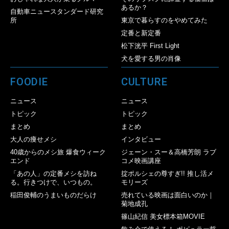
あるか？
自動車ニュースタンダード研究
所
東京で暮らすのをやめてみた
定番と新定番
松下洸平 First Light
犬を愛する男の肖像
FOODIE
CULTURE
ニュース
ニュース
トピック
トピック
まとめ
まとめ
大人の痩せメシ
インタビュー
40歳からのメシ旅 爆食ウィーク
ジェーン・スー＆高橋芳朗 ラブ
エンド
コメ映画講座
「あの人」の定番メシを訪ね
掟ポルシェの尊すぎ!! 推し活メ
る。行きつけで、いつもの。
モリーズ
稲田俊輔のうまいものだらけ
売れている映画は面白いのか｜
菊地成孔
篠山紀信 美女標本箱MOVIE