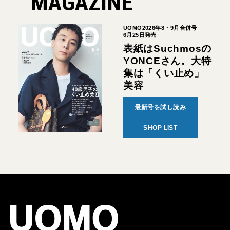
MAGAZINE
UOMO2026年8・9月合併号
6月25日発売
表紙はSuchmosの
YONCEさん。大特
集は「くい止め」
美容
最新号を試し読み
SHOP LIST