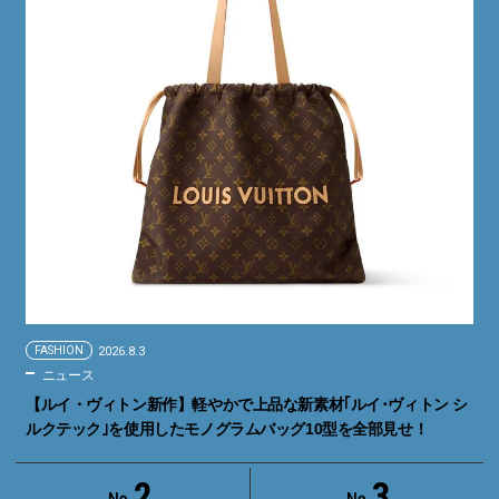
FASHION
2026.8.3
ニュース
【ルイ・ヴィトン新作】軽やかで上品な新素材｢ルイ･ヴィトン シ
ルクテック｣を使用したモノグラムバッグ10型を全部見せ！
2
3