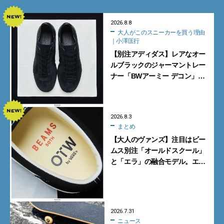
2026.8.8
大人がこのスニーカーを買う理由
｜小澤匡行
【別注アディダス】レアなオー
ルブラックのジャーマントレー
ナー「BWアーミー デコン」
【大人がこのスニーカーを買う
理由｜小澤匡行】
2026.8.3
まとめ
【大人のヴァンズ】注目はビー
ムス別注「オールドスクール」
と「エラ」の融合モデル。エ
ディター激推しの新作4選
2026.7.31
ニュース