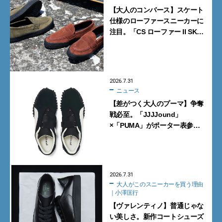
【大人のコンバース】スケート
仕様のローファースニーカーに
注目。「CS ローファー II SK」
含む新作6型を見逃すな
2026.7.31
ニュース
【差がつく大人のプーマ】争奪
戦必至。「JJJJound」
×「PUMA」がポーター表参道
で数量限定発売【8月1日発売】
2026.7.31
大人がこのスニーカーを買う理由
｜小澤匡行
【ヴァレンティノ】普通じゃな
い美しさ。新作コートシューズ