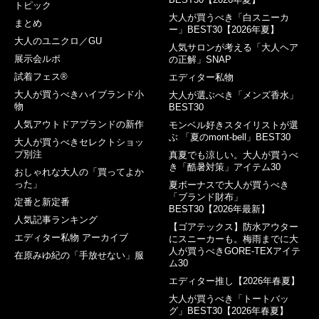
トピック
大人が買うべき「白スニーカ
まとめ
ー」BEST30【2026年夏】
大人のユニクロ／GU
人気サロンが考える「大人ヘア
展示会ルポ
の正解」SNAP
試着フェス®︎
エディター私物
大人が買うべきハイブランド小
大人が選ぶべき「メンズ香水」
物
BEST30
人気アウトドアブランドの新作
モンベル好きスタイリストが選
ぶ 「夏のmont-bell」BEST30
大人が買うべきセレクトショッ
プ別注
真夏でも涼しい。大人が買うべ
き「酷暑対策」アイテム30
おしゃれな大人の「買ってよか
った」
夏ボーナスで大人が買うべき
「ブランド財布」
定番と新定番
BEST30【2026年最新】
人気記事ランキング
【ゴアテックス】防水アウター
エディター私物 アーカイブ
にスニーカーも。梅雨までに大
人が買うべきGORE-TEXアイテ
在原みゆ紀の「手放せない」服
ム30
エディター推し【2026年春夏】
大人が買うべき「トートバッ
グ」BEST30【2026年春夏】