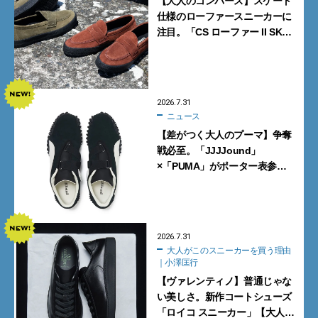
【大人のコンバース】スケート
仕様のローファースニーカーに
注目。「CS ローファー II SK」
含む新作6型を見逃すな
2026.7.31
ニュース
【差がつく大人のプーマ】争奪
戦必至。「JJJJound」
×「PUMA」がポーター表参道
で数量限定発売【8月1日発売】
2026.7.31
大人がこのスニーカーを買う理由
｜小澤匡行
【ヴァレンティノ】普通じゃな
い美しさ。新作コートシューズ
「ロイコ スニーカー」【大人が