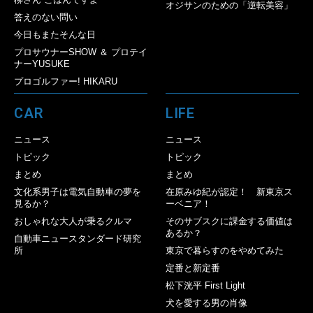
オジサンのための「逆転美容」
答えのない問い
今日もまたそんな日
プロサウナーSHOW ＆ プロテイ
ナーYUSUKE
プロゴルファー! HIKARU
CAR
LIFE
ニュース
ニュース
トピック
トピック
まとめ
まとめ
文化系男子は電気自動車の夢を
在原みゆ紀が認定！ 新東京ス
見るか？
ーベニア！
おしゃれな大人が乗るクルマ
そのサブスクに課金する価値は
あるか？
自動車ニュースタンダード研究
所
東京で暮らすのをやめてみた
定番と新定番
松下洸平 First Light
犬を愛する男の肖像