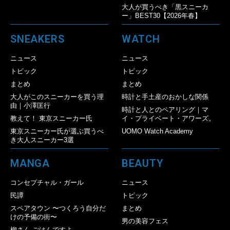
大人が買うべき「黒スニーカ
ー」BEST30【2026年春】
SNEAKERS
WATCH
ニュース
ニュース
トピック
トピック
まとめ
まとめ
大人がこのスニーカーを買う理
時計と手土産のおかしな関係
由｜小澤匡行
時計と人とのペアリング｜マ
教えて！ 東京スニーカー氏
イ・プライベート・アワーズ。
東京スニーカー氏が選ぶ買うべ
UOMO Watch Academy
き大人スニーカー3選
MANGA
BEAUTY
コンセプチャル・ガール
ニュース
民譚
トピック
スペアタウン 〜つくろう自分だ
まとめ
けの予備の街〜
男の美容フェス
柳さん ごはんですよ