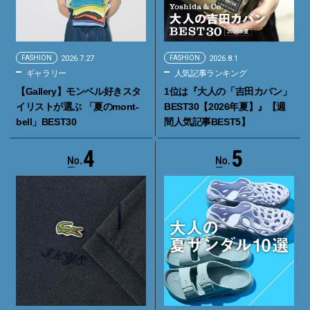
FASHION
2026.7.27
FASHION
2026.8.1
ギャラリー
人気記事ランキング
【Gallery】モンベル好きスタ
1位は『大人の「吉田カバン」
イリストが選ぶ 「夏のmont-
BEST30【2026年夏】』【週
bell」BEST30
間人気記事BEST5】
4
5