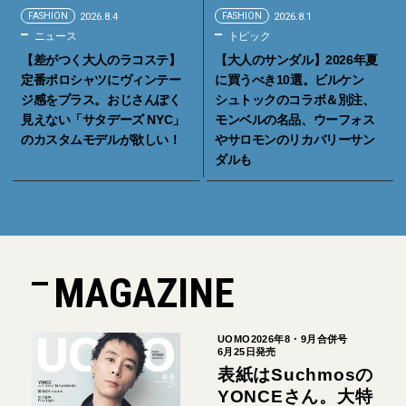
FASHION
2026.8.4
FASHION
2026.8.1
ニュース
トピック
【差がつく大人のラコステ】
【大人のサンダル】2026年夏
定番ポロシャツにヴィンテー
に買うべき10選。ビルケン
ジ感をプラス。おじさんぽく
シュトックのコラボ＆別注、
見えない「サタデーズ NYC」
モンベルの名品、ウーフォス
のカスタムモデルが欲しい！
やサロモンのリカバリーサン
ダルも
MAGAZINE
UOMO2026年8・9月合併号
6月25日発売
表紙はSuchmosの
YONCEさん。大特