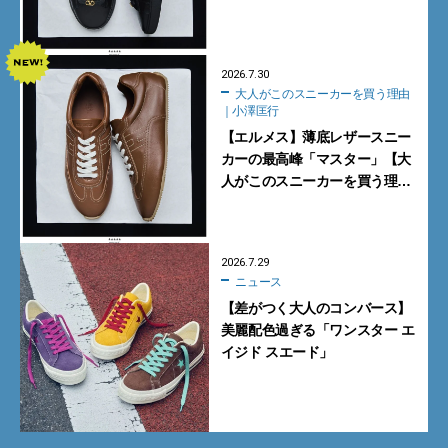
このスニーカーを買う理由｜小
澤匡行】
2026.7.30
大人がこのスニーカーを買う理由
｜小澤匡行
【エルメス】薄底レザースニー
カーの最高峰「マスター」【大
人がこのスニーカーを買う理由
｜小澤匡行】
2026.7.29
ニュース
【差がつく大人のコンバース】
美麗配色過ぎる「ワンスター エ
イジド スエード」