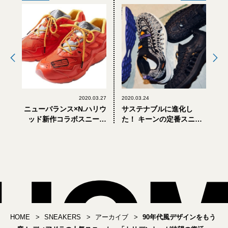
2020.03.27
2020.03.24
ニューバランス×N.ハリウ
サステナブルに進化し
ッド新作コラボスニーカ
た！ キーンの定番スニー
ーは、レスキューカラー
カーの最新作は地球に優
の「850」！
しい!?
HOME
SNEAKERS
アーカイブ
90年代風デザインをもう