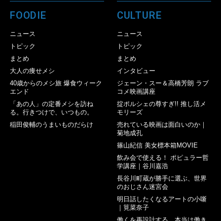
FOODIE
CULTURE
ニュース
ニュース
トピック
トピック
まとめ
まとめ
大人の痩せメシ
インタビュー
40歳からのメシ旅 爆食ウィーク
ジェーン・スー＆高橋芳朗 ラブ
エンド
コメ映画講座
「あの人」の定番メシを訪ね
掟ポルシェの尊すぎ!! 推し活メ
る。行きつけで、いつもの。
モリーズ
稲田俊輔のうまいものだらけ
売れている映画は面白いのか｜
菊地成孔
篠山紀信 美女標本箱MOVIE
飲み会で使える！ ポピュラー哲
学講座｜谷川嘉浩
長谷川町蔵が勝手に選ぶ、世界
のおじさん迷宮会
明日話したくなるアートの小噺
｜筧菜奈子
働くを再設計する 本当は働き