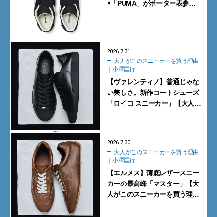
×「PUMA」がポーター表参道
で数量限定発売【8月1日発売】
2026.7.31
大人がこのスニーカーを買う理由
｜小澤匡行
【ヴァレンティノ】普通じゃな
い美しさ。新作コートシューズ
「ロイコ スニーカー」【大人が
このスニーカーを買う理由｜小
澤匡行】
2026.7.30
大人がこのスニーカーを買う理由
｜小澤匡行
【エルメス】薄底レザースニー
カーの最高峰「マスター」【大
人がこのスニーカーを買う理由
｜小澤匡行】