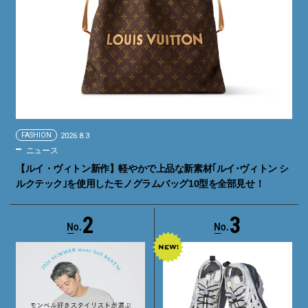
FASHION
2026.8.3
ニュース
【ルイ・ヴィトン新作】軽やかで上品な新素材｢ルイ･ヴィトン シ
ルクテック｣を使用したモノグラムバッグ10型を全部見せ！
2
3