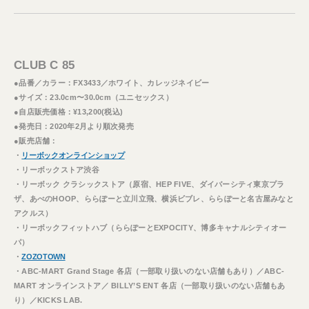
CLUB C 85
●品番／カラー：FX3433／ホワイト、カレッジネイビー
●サイズ：23.0cm〜30.0cm（ユニセックス）
●自店販売価格：¥13,200(税込)
●発売日：2020年2月より順次発売
●販売店舗：
・
リーボックオンラインショップ
・リーボックストア渋谷
・リーボック クラシックストア（原宿、HEP FIVE、ダイバーシティ東京プラ
ザ、あべのHOOP、ららぽーと立川立飛、横浜ビブレ、ららぽーと名古屋みなと
アクルス）
・リーボックフィットハブ（ららぽーとEXPOCITY、博多キャナルシティオー
パ）
・
ZOZOTOWN
・ABC-MART Grand Stage 各店（一部取り扱いのない店舗もあり）／ABC-
MART オンラインストア／ BILLY’S ENT 各店（一部取り扱いのない店舗もあ
り）／KICKS LAB.