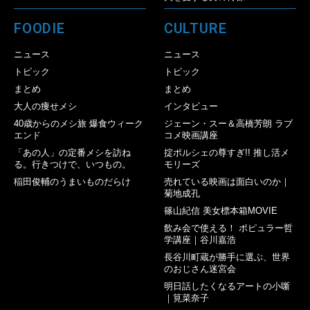
FOODIE
CULTURE
ニュース
ニュース
トピック
トピック
まとめ
まとめ
大人の痩せメシ
インタビュー
40歳からのメシ旅 爆食ウィーク
ジェーン・スー＆高橋芳朗 ラブ
エンド
コメ映画講座
「あの人」の定番メシを訪ね
掟ポルシェの尊すぎ!! 推し活メ
る。行きつけで、いつもの。
モリーズ
稲田俊輔のうまいものだらけ
売れている映画は面白いのか｜
菊地成孔
篠山紀信 美女標本箱MOVIE
飲み会で使える！ ポピュラー哲
学講座｜谷川嘉浩
長谷川町蔵が勝手に選ぶ、世界
のおじさん迷宮会
明日話したくなるアートの小噺
｜筧菜奈子