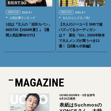
FASHION
2026.8.1
FASHION
2026.8.7
人気記事ランキング
大人のユニクロ／GU
1位は『大人の「吉田カバン」
【大人のジーユー】SNSで超
BEST30【2026年夏】』【週
バズってるカーディガン
間人気記事BEST5】
は？ 新生「GU」2026年秋冬
で大人メンズが買うべき12
選！【試着ルポ前編】
MAGAZINE
UOMO2026年8・9月合併号
6月25日発売
表紙はSuchmosの
YONCEさん。大特