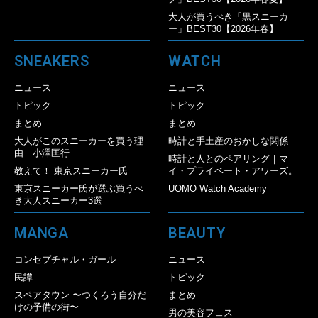
大人が買うべき「黒スニーカ
ー」BEST30【2026年春】
SNEAKERS
WATCH
ニュース
ニュース
トピック
トピック
まとめ
まとめ
大人がこのスニーカーを買う理
時計と手土産のおかしな関係
由｜小澤匡行
時計と人とのペアリング｜マ
教えて！ 東京スニーカー氏
イ・プライベート・アワーズ。
東京スニーカー氏が選ぶ買うべ
UOMO Watch Academy
き大人スニーカー3選
MANGA
BEAUTY
コンセプチャル・ガール
ニュース
民譚
トピック
スペアタウン 〜つくろう自分だ
まとめ
けの予備の街〜
男の美容フェス