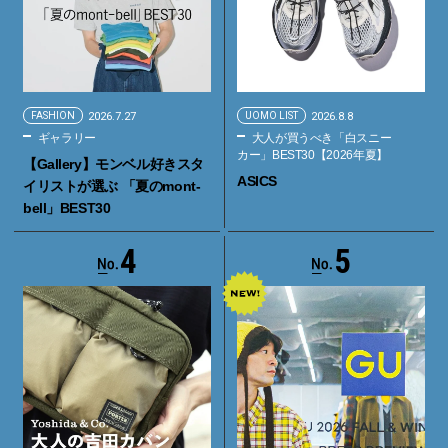
FASHION
2026.7.27
UOMO LIST
2026.8.8
ギャラリー
大人が買うべき「白スニー
カー」BEST30【2026年夏】
【Gallery】モンベル好きスタ
ASICS
イリストが選ぶ 「夏のmont-
bell」BEST30
4
5