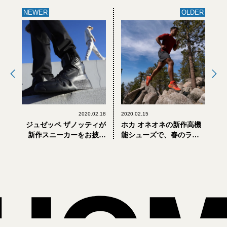
NEWER
OLDER
2020.02.18
2020.02.15
ジュゼッペ ザノッティが
ホカ オネオネの新作高機
新作スニーカーをお披露
能シューズで、春のラン
目！ 伊勢丹新宿店メンズ
ニングを楽しもう！
館にてポップアップを開
催