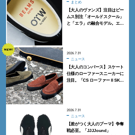
まとめ
【大人のヴァンズ】注目はビー
ムス別注「オールドスクール」
と「エラ」の融合モデル。エ
ディター激推しの新作4選
2026.7.31
ニュース
【大人のコンバース】スケート
仕様のローファースニーカーに
注目。「CS ローファー II SK」
含む新作6型を見逃すな
2026.7.31
ニュース
【差がつく大人のプーマ】争奪
戦必至。「JJJJound」