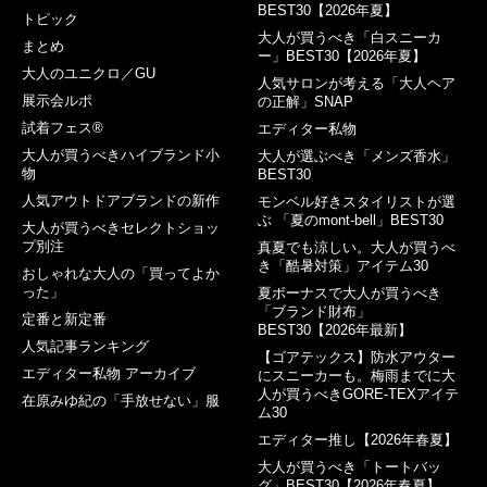
BEST30【2026年夏】
トピック
大人が買うべき「白スニーカ
まとめ
ー」BEST30【2026年夏】
大人のユニクロ／GU
人気サロンが考える「大人ヘア
展示会ルポ
の正解」SNAP
試着フェス®︎
エディター私物
大人が買うべきハイブランド小
大人が選ぶべき「メンズ香水」
物
BEST30
人気アウトドアブランドの新作
モンベル好きスタイリストが選
ぶ 「夏のmont-bell」BEST30
大人が買うべきセレクトショッ
プ別注
真夏でも涼しい。大人が買うべ
き「酷暑対策」アイテム30
おしゃれな大人の「買ってよか
った」
夏ボーナスで大人が買うべき
「ブランド財布」
定番と新定番
BEST30【2026年最新】
人気記事ランキング
【ゴアテックス】防水アウター
エディター私物 アーカイブ
にスニーカーも。梅雨までに大
人が買うべきGORE-TEXアイテ
在原みゆ紀の「手放せない」服
ム30
エディター推し【2026年春夏】
大人が買うべき「トートバッ
グ」BEST30【2026年春夏】