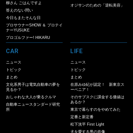
柳さん ごはんですよ
オジサンのための「逆転美容」
答えのない問い
今日もまたそんな日
プロサウナーSHOW ＆ プロテイ
ナーYUSUKE
プロゴルファー! HIKARU
CAR
LIFE
ニュース
ニュース
トピック
トピック
まとめ
まとめ
文化系男子は電気自動車の夢を
在原みゆ紀が認定！ 新東京ス
見るか？
ーベニア！
おしゃれな大人が乗るクルマ
そのサブスクに課金する価値は
あるか？
自動車ニュースタンダード研究
所
東京で暮らすのをやめてみた
定番と新定番
松下洸平 First Light
犬を愛する男の肖像