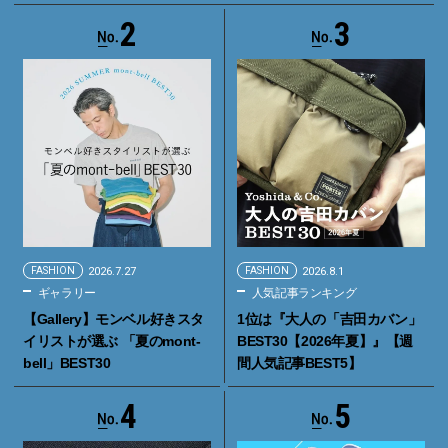
2
3
FASHION
2026.7.27
FASHION
2026.8.1
ギャラリー
人気記事ランキング
【Gallery】モンベル好きスタ
1位は『大人の「吉田カバン」
イリストが選ぶ 「夏のmont-
BEST30【2026年夏】』【週
bell」BEST30
間人気記事BEST5】
4
5