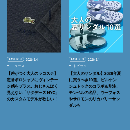
FASHION
2026.8.4
FASHION
2026.8.1
ニュース
トピック
【差がつく大人のラコステ】
【大人のサンダル】2026年夏
定番ポロシャツにヴィンテー
に買うべき10選。ビルケン
ジ感をプラス。おじさんぽく
シュトックのコラボ＆別注、
見えない「サタデーズ NYC」
モンベルの名品、ウーフォス
のカスタムモデルが欲しい！
やサロモンのリカバリーサン
ダルも