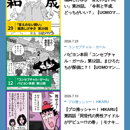
い」第29話。「令和と平成、
どっちがいい？」【UOMOマン
ガ】
2026.7.23
コンセプチャル・ガール
パピヨン本田「コンセプチャ
ル・ガール」第12話。まひろた
ちが探偵に？！【UOMOマン
ガ】
2026.7.10
プロ推ッシャー！ HIKARU
【プロ推ッシャー！ HIKARU】
第四話「同世代の男性アイドル
がデビュー!?の巻」｜モナキ
【UOMOマンガ】