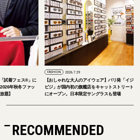
FASHION
2026.7.29
。「試着フェス®︎」に
【おしゃれな大人のアイウェア】パリ発「イジ
026年秋冬ファッ
ピジ」が国内初の旗艦店をキャットストリート
放題】
にオープン。日本限定サングラスも登場
RECOMMENDED