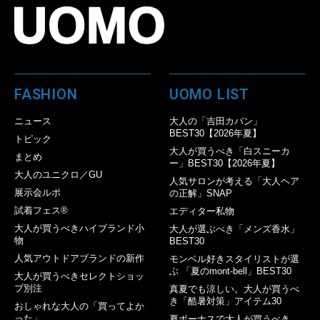
FASHION
UOMO LIST
ニュース
大人の「吉田カバン」
BEST30【2026年夏】
トピック
大人が買うべき「白スニーカ
まとめ
ー」BEST30【2026年夏】
大人のユニクロ／GU
人気サロンが考える「大人ヘア
展示会ルポ
の正解」SNAP
試着フェス®︎
エディター私物
大人が買うべきハイブランド小
大人が選ぶべき「メンズ香水」
物
BEST30
人気アウトドアブランドの新作
モンベル好きスタイリストが選
ぶ 「夏のmont-bell」BEST30
大人が買うべきセレクトショッ
プ別注
真夏でも涼しい。大人が買うべ
き「酷暑対策」アイテム30
おしゃれな大人の「買ってよか
った」
夏ボーナスで大人が買うべき