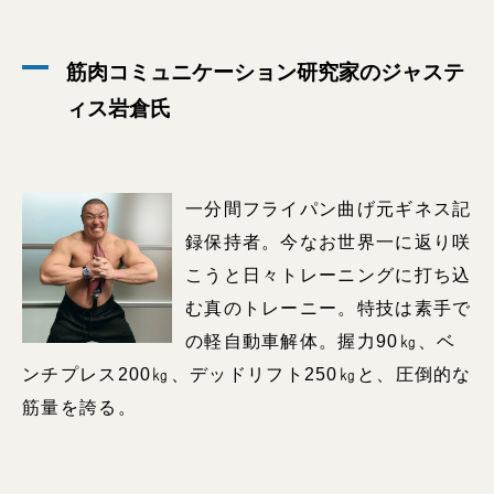
筋肉コミュニケーション研究家のジャステ
ィス岩倉氏
一分間フライパン曲げ元ギネス記
録保持者。今なお世界一に返り咲
こうと日々トレーニングに打ち込
む真のトレーニー。特技は素手で
の軽自動車解体。握力90㎏、ベ
ンチプレス200㎏、デッドリフト250㎏と、圧倒的な
筋量を誇る。