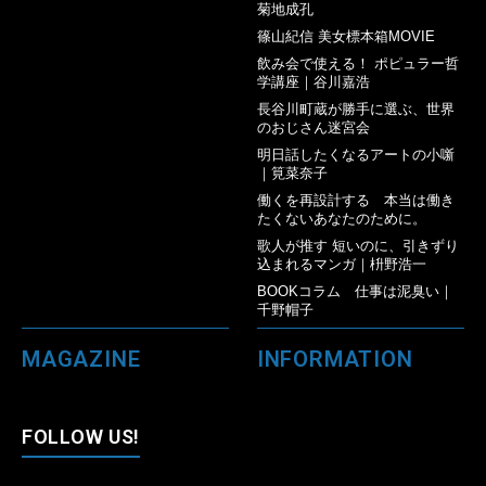
菊地成孔
篠山紀信 美女標本箱MOVIE
飲み会で使える！ ポピュラー哲
学講座｜谷川嘉浩
長谷川町蔵が勝手に選ぶ、世界
のおじさん迷宮会
明日話したくなるアートの小噺
｜筧菜奈子
働くを再設計する 本当は働き
たくないあなたのために。
歌人が推す 短いのに、引きずり
込まれるマンガ｜枡野浩一
BOOKコラム 仕事は泥臭い｜
千野帽子
MAGAZINE
INFORMATION
FOLLOW US!