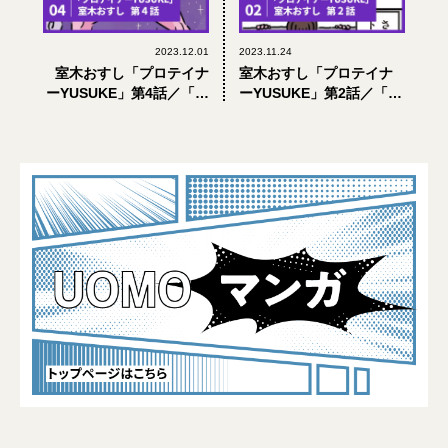
2023.12.01
2023.11.24
室木おすし「プロテイナ
室木おすし「プロテイナ
ーYUSUKE」第4話／「禁
ーYUSUKE」第2話／「誰
断の！？昆虫食！の巻」
よりも強くなりたい…腕
【UOMOマンガ】
相撲が！の巻」【UOMO
マンガ】