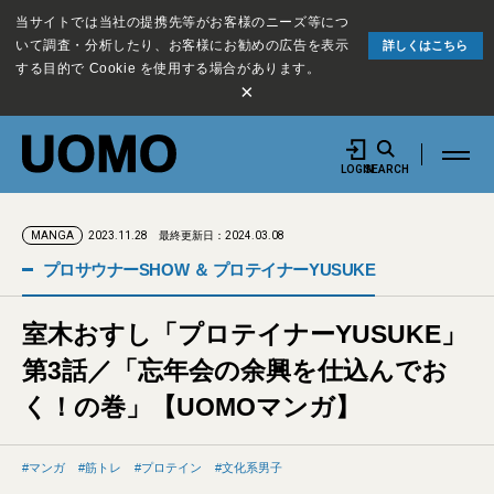
当サイトでは当社の提携先等がお客様のニーズ等につ
いて調査・分析したり、お客様にお勧めの広告を表示
詳しくはこちら
する目的で Cookie を使用する場合があります。
×
LOGIN
SEARCH
2023.11.28
最終更新日：2024.03.08
MANGA
プロサウナーSHOW ＆ プロテイナーYUSUKE
室木おすし「プロテイナーYUSUKE」
第3話／「忘年会の余興を仕込んでお
く！の巻」【UOMOマンガ】
マンガ
筋トレ
プロテイン
文化系男子