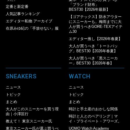
「ブランド財布」
定番と新定番
BEST30【2026年最新】
人気記事ランキング
【ゴアテックス】防水アウター
エディター私物 アーカイブ
にスニーカーも。梅雨までに大
人が買うべきGORE-TEXアイテ
在原みゆ紀の「手放せない」服
ム30
エディター推し【2026年春夏】
大人が買うべき「トートバッ
グ」BEST30【2026年春夏】
大人が買うべき「黒スニーカ
ー」BEST30【2026年春】
SNEAKERS
WATCH
ニュース
ニュース
トピック
トピック
まとめ
まとめ
大人がこのスニーカーを買う理
時計と手土産のおかしな関係
由｜小澤匡行
時計と人とのペアリング｜マ
教えて！ 東京スニーカー氏
イ・プライベート・アワーズ。
東京スニーカー氏が選ぶ買うべ
UOMO Watch Academy