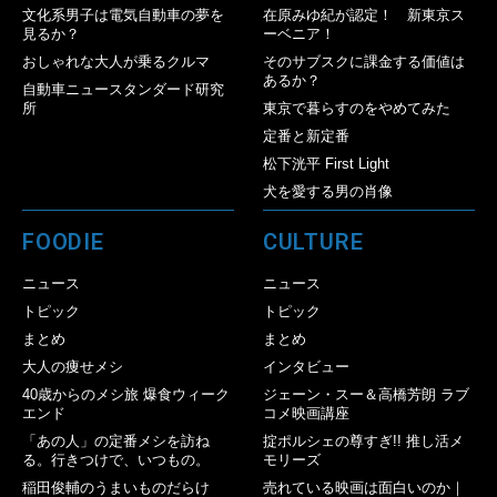
文化系男子は電気自動車の夢を
在原みゆ紀が認定！ 新東京ス
見るか？
ーベニア！
おしゃれな大人が乗るクルマ
そのサブスクに課金する価値は
あるか？
自動車ニュースタンダード研究
所
東京で暮らすのをやめてみた
定番と新定番
松下洸平 First Light
犬を愛する男の肖像
FOODIE
CULTURE
ニュース
ニュース
トピック
トピック
まとめ
まとめ
大人の痩せメシ
インタビュー
40歳からのメシ旅 爆食ウィーク
ジェーン・スー＆高橋芳朗 ラブ
エンド
コメ映画講座
「あの人」の定番メシを訪ね
掟ポルシェの尊すぎ!! 推し活メ
る。行きつけで、いつもの。
モリーズ
稲田俊輔のうまいものだらけ
売れている映画は面白いのか｜