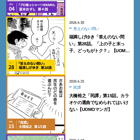
2026.6.30
答えのない問い
福満しげゆき「答えのない問
い」第28話。「上の子と末っ
子、どっちがトク？」【UOMO
マンガ】
2026.6.25
民譚
大橋裕之「民譚」第15話。カラ
オケの選曲でなめられてはいけ
ない【UOMOマンガ】