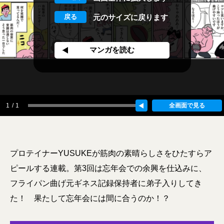
元のサイズに戻ります
マンガを読む
1
/
1
プロテイナーYUSUKEが筋肉の素晴らしさをひたすらア
ピールする連載。第3回は忘年会での余興を仕込みに、
フライパン曲げ元ギネス記録保持者に弟子入りしてき
た！ 果たして忘年会には間に合うのか！？