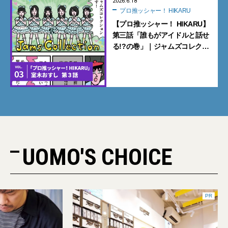
2026.6.18
プロ推ッシャー！ HIKARU
【プロ推ッシャー！ HIKARU】
第三話「誰もがアイドルと話せ
る!?の巻」｜ジャムズコレク
ション【UOMOマンガ】
UOMO'S CHOICE
PR