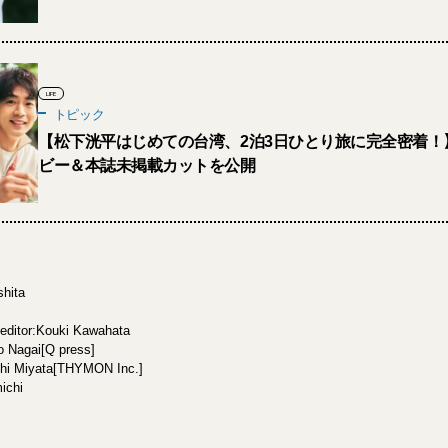
LIFE
トピック
【松下洸平はじめての台湾、2泊3日ひとり旅に完全密着！
ビー＆本誌未掲載カットを公開
hita
editor:Kouki Kawahata
o Nagai[Q press]
hi Miyata[THYMON Inc.]
ichi