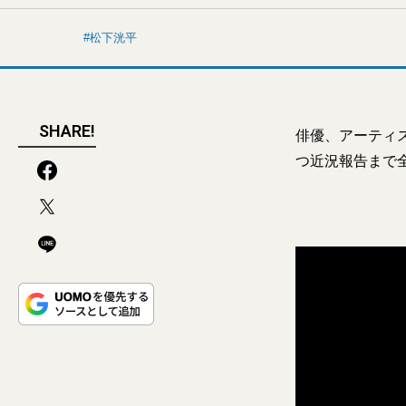
松下洸平
SHARE!
俳優、アーティ
つ近況報告まで