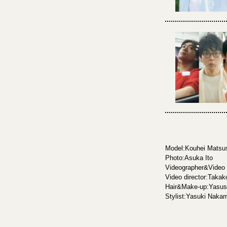
Model:Kouhei Matsus
Photo:Asuka Ito
Videographer&Video 
Video director:Takak
Hair&Make-up:Yasus
Stylist:Yasuki Nakam