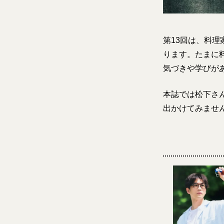
第13回は、料
ります。たまに
気づきや学びが
本誌では松下さ
出かけてみませ