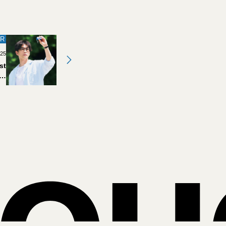
R
.25
st
めて
。