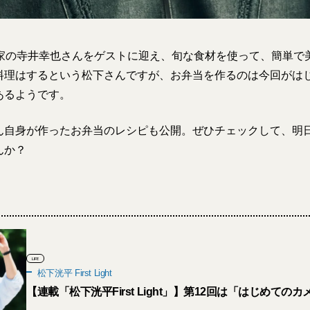
理家の寺井幸也さんをゲストに迎え、旬な食材を使って、簡単で
料理はするという松下さんですが、お弁当を作るのは今回がは
あるようです。
ん自身が作ったお弁当のレシピも公開。ぜひチェックして、明
んか？
LIFE
松下洸平 First Light
【連載「松下洸平First Light」】第12回は「はじめての