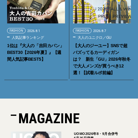
FASHION
2026.8.1
FASHION
2026.8.7
人気記事ランキング
大人のユニクロ／GU
1位は『大人の「吉田カバン」
【大人のジーユー】SNSで超
BEST30【2026年夏】』【週
バズってるカーディガン
間人気記事BEST5】
は？ 新生「GU」2026年秋冬
で大人メンズが買うべき12
選！【試着ルポ前編】
MAGAZINE
UOMO2026年8・9月合併号