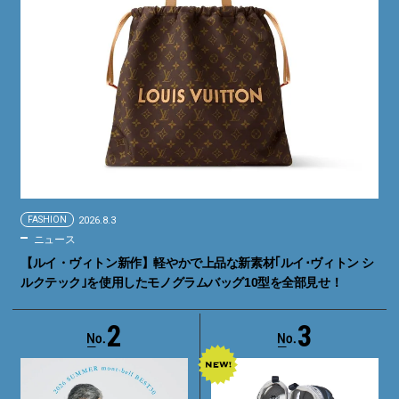
FASHION
2026.8.3
ニュース
【ルイ・ヴィトン新作】軽やかで上品な新素材｢ルイ･ヴィトン シ
ルクテック｣を使用したモノグラムバッグ10型を全部見せ！
2
3