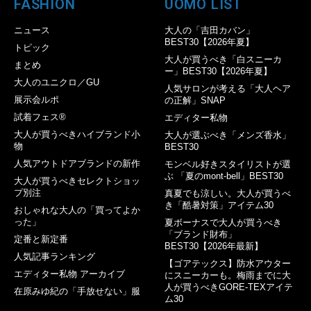
FASHION
UOMO LIST
ニュース
大人の「吉田カバン」
BEST30【2026年夏】
トピック
大人が買うべき「白スニーカ
まとめ
ー」BEST30【2026年夏】
大人のユニクロ／GU
人気サロンが考える「大人ヘア
展示会ルポ
の正解」SNAP
試着フェス®︎
エディター私物
大人が買うべきハイブランド小
大人が選ぶべき「メンズ香水」
物
BEST30
人気アウトドアブランドの新作
モンベル好きスタイリストが選
ぶ 「夏のmont-bell」BEST30
大人が買うべきセレクトショッ
プ別注
真夏でも涼しい。大人が買うべ
き「酷暑対策」アイテム30
おしゃれな大人の「買ってよか
った」
夏ボーナスで大人が買うべき
「ブランド財布」
定番と新定番
BEST30【2026年最新】
人気記事ランキング
【ゴアテックス】防水アウター
エディター私物 アーカイブ
にスニーカーも。梅雨までに大
人が買うべきGORE-TEXアイテ
在原みゆ紀の「手放せない」服
ム30