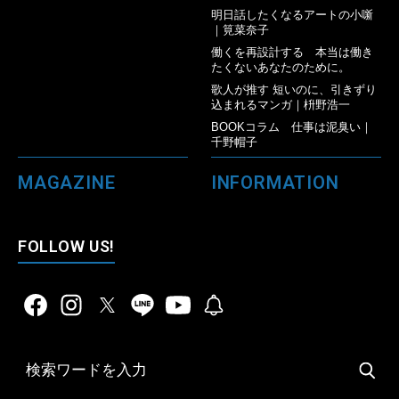
明日話したくなるアートの小噺
｜筧菜奈子
働くを再設計する 本当は働き
たくないあなたのために。
歌人が推す 短いのに、引きずり
込まれるマンガ｜枡野浩一
BOOKコラム 仕事は泥臭い｜
千野帽子
MAGAZINE
INFORMATION
FOLLOW US!