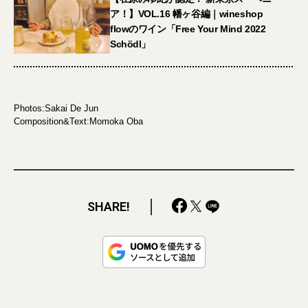
ア！】VOL.16 幡ヶ谷編｜wineshop
flowのワイン「Free Your Mind 2022
Schödl」
Photos:Sakai De Jun
Composition&Text:Momoka Oba
SHARE!