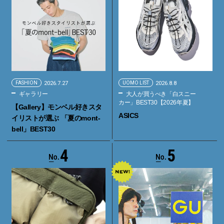
FASHION
2026.7.27
UOMO LIST
2026.8.8
ギャラリー
大人が買うべき「白スニー
カー」BEST30【2026年夏】
【Gallery】モンベル好きスタ
ASICS
イリストが選ぶ 「夏のmont-
bell」BEST30
4
5