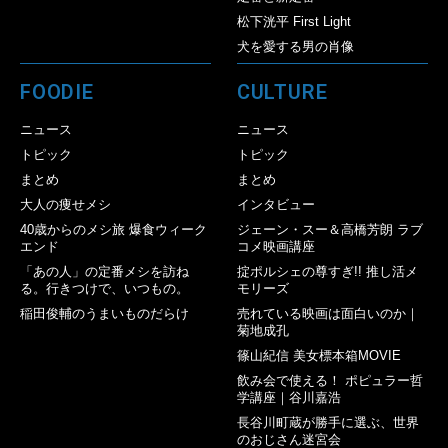
松下洸平 First Light
犬を愛する男の肖像
FOODIE
CULTURE
ニュース
ニュース
トピック
トピック
まとめ
まとめ
大人の痩せメシ
インタビュー
40歳からのメシ旅 爆食ウィーク
ジェーン・スー＆高橋芳朗 ラブ
エンド
コメ映画講座
「あの人」の定番メシを訪ね
掟ポルシェの尊すぎ!! 推し活メ
る。行きつけで、いつもの。
モリーズ
稲田俊輔のうまいものだらけ
売れている映画は面白いのか｜
菊地成孔
篠山紀信 美女標本箱MOVIE
飲み会で使える！ ポピュラー哲
学講座｜谷川嘉浩
長谷川町蔵が勝手に選ぶ、世界
のおじさん迷宮会