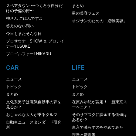
スペアタウン 〜つくろう自分だ
まとめ
けの予備の街〜
男の美容フェス
柳さん ごはんですよ
オジサンのための「逆転美容」
答えのない問い
今日もまたそんな日
プロサウナーSHOW ＆ プロテイ
ナーYUSUKE
プロゴルファー! HIKARU
CAR
LIFE
ニュース
ニュース
トピック
トピック
まとめ
まとめ
文化系男子は電気自動車の夢を
在原みゆ紀が認定！ 新東京ス
見るか？
ーベニア！
おしゃれな大人が乗るクルマ
そのサブスクに課金する価値は
あるか？
自動車ニュースタンダード研究
所
東京で暮らすのをやめてみた
定番と新定番