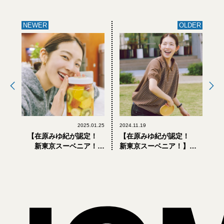
NEWER
OLDER
2025.01.25
2024.11.19
【在原みゆ紀が認定！
【在原みゆ紀が認定！
新東京スーベニア！】
新東京スーベニア！】
VOL.22 神保町編｜近江屋
VOL.20 明治公園編｜
洋菓子店のフルーツポン
PLAY EARTH PARK
チ
WONDER STOREのおも
ちゃ