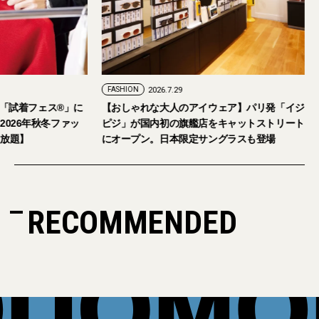
FASHION
2026.7.24
FASHION
2026.7.29
2026年9月5日・6日開催。「試着フェス®︎」に
【おしゃれな大人の
読者の皆さまをご招待。【2026年秋冬ファッ
ピジ」が国内初の旗
ション＆美容アイテム試し放題】
にオープン。日本限
RECOMMENDED